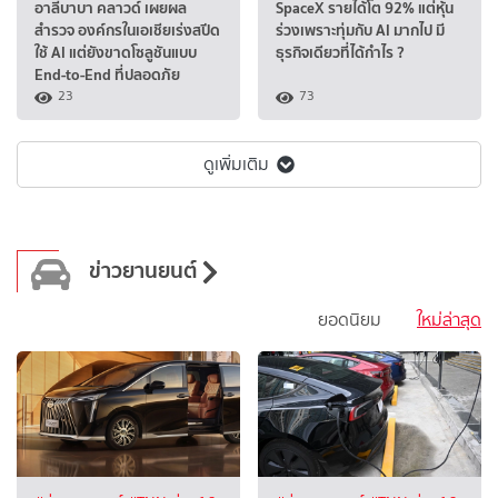
อาลีบาบา คลาวด์ เผยผล
SpaceX รายได้โต 92% แต่หุ้น
สำรวจ องค์กรในเอเชียเร่งสปีด
ร่วงเพราะทุ่มกับ AI มากไป มี
ใช้ AI แต่ยังขาดโซลูชันแบบ
ธุรกิจเดียวที่ได้กำไร ?
End-to-End ที่ปลอดภัย
23
73
ดูเพิ่มเติม
ข่าวยานยนต์
ยอดนิยม
ใหม่ล่าสุด