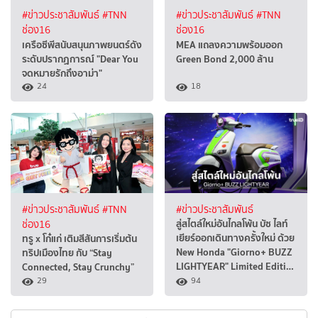
#ข่าวประชาสัมพันธ์
#TNN
#ข่าวประชาสัมพันธ์
#TNN
ช่อง16
ช่อง16
เครือซีพีสนับสนุนภาพยนตร์ดัง
MEA แถลงความพร้อมออก
ระดับปรากฏการณ์ "Dear You
Green Bond 2,000 ล้าน
จดหมายรักถึงอาม่า"
24
18
#ข่าวประชาสัมพันธ์
#TNN
#ข่าวประชาสัมพันธ์
สู่สไตล์ใหม่อันไกลโพ้น บัซ ไลท์
ช่อง16
เยียร์ออกเดินทางครั้งใหม่ ด้วย
ทรู x โก๋แก่ เติมสีสันการเริ่มต้น
New Honda "Giorno+ BUZZ
ทริปเมืองไทย กับ “Stay
LIGHTYEAR" Limited Editi…
Connected, Stay Crunchy”
29
94