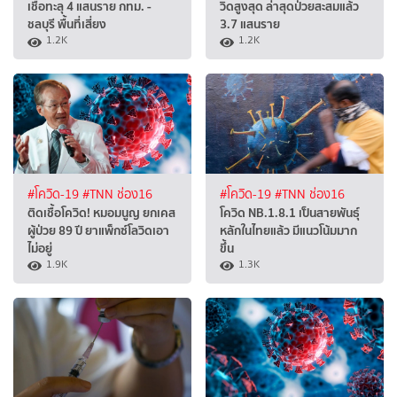
เชื้อทะลุ 4 แสนราย กทม. -
วิดสูงสุด ล่าสุดป่วยสะสมแล้ว
ชลบุรี พื้นที่เสี่ยง
3.7 แสนราย
1.2K
1.2K
#โควิด-19
#TNN ช่อง16
#โควิด-19
#TNN ช่อง16
ติดเชื้อโควิด! หมอมนูญ ยกเคส
โควิด NB.1.8.1 เป็นสายพันธุ์
ผู้ป่วย 89 ปี ยาแพ็กซ์โลวิดเอา
หลักในไทยแล้ว มีแนวโน้มมาก
ไม่อยู่
ขึ้น
1.9K
1.3K