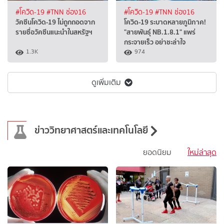
#โควิด-19
#TNN ช่อง16
#โควิด-19
#TNN ช่อง16
วัคซีนโควิด-19 ไม่ถูกถอดจาก
โควิด-19 ระบาดหลายภูมิภาค!
รายชื่อวัคซีนแนะนำในสหรัฐฯ
"สายพันธุ์ NB.1.8.1" แพร่
กระจายเร็ว อย่าชะล่าใจ
1.3K
974
ดูเพิ่มเติม
ข่าววิทยาศาสตร์และเทคโนโลยี
ยอดนิยม
ใหม่ล่าสุด