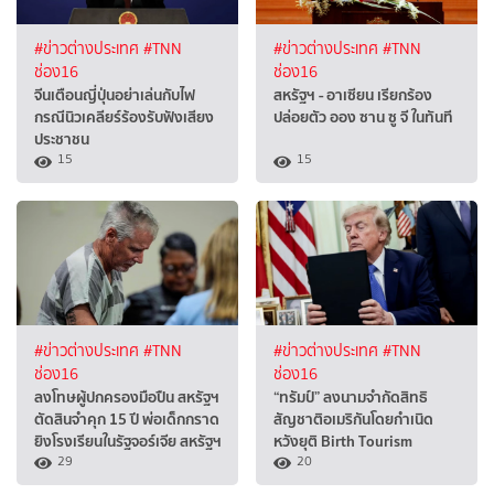
#ข่าวต่างประเทศ
#TNN
#ข่าวต่างประเทศ
#TNN
ช่อง16
ช่อง16
จีนเตือนญี่ปุ่นอย่าเล่นกับไฟ
สหรัฐฯ - อาเซียน เรียกร้อง
กรณีนิวเคลียร์ร้องรับฟังเสียง
ปล่อยตัว ออง ซาน ซู จี ในทันที
ประชาชน
15
15
#ข่าวต่างประเทศ
#TNN
#ข่าวต่างประเทศ
#TNN
ช่อง16
ช่อง16
ลงโทษผู้ปกครองมือปืน สหรัฐฯ
“ทรัมป์” ลงนามจำกัดสิทธิ
ตัดสินจำคุก 15 ปี พ่อเด็กกราด
สัญชาติอเมริกันโดยกำเนิด
ยิงโรงเรียนในรัฐจอร์เจีย สหรัฐฯ
หวังยุติ Birth Tourism
29
20