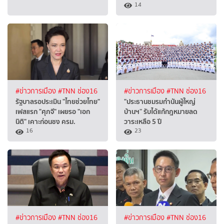
14
#ข่าวการเมือง
#TNN ช่อง16
#ข่าวการเมือง
#TNN ช่อง16
รัฐบาลรอประเมิน "ไทยช่วยไทย"
"ประธานชมรมกำนันผู้ใหญ่
เฟสแรก "ศุภจี" เผยรอ "เอก
บ้านฯ” รับได้แก้กฎหมายลด
นิติ" เคาะก่อนชง ครม.
วาระเหลือ 5 ปี
16
23
#ข่าวการเมือง
#TNN ช่อง16
#ข่าวการเมือง
#TNN ช่อง16