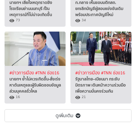
นายกฯ เสียใจเหตุกราดยิง
ก.กลาง เห็นชอบมติกสถ.
โรงเรียนย่านนนทบุรี เป็น
ยกเลิกบัญชีผู้สอบแข่งขันเดิม
เหตุการณ์ที่ไม่น่าจะเกิดขึ้น
พร้อมประกาศบัญชีใหม่
73
34
#ข่าวการเมือง
#TNN ช่อง16
#ข่าวการเมือง
#TNN ช่อง16
นายกฯ ย้ำไม่ควรเกิดขึ้น-สั่งเร่ง
รัฐบาลไทย–เมียนมา กระชับ
หาต้นเหตุและผู้รับผิดชอบข้อมูล
มิตรภาพ เดินหน้าความร่วมมือ
ส่วนบุคคลรั่วไหล
เพื่อความมั่นคงร่วมกัน
16
21
ดูเพิ่มเติม