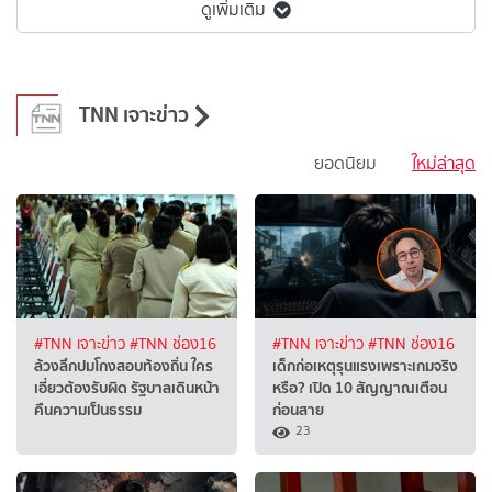
ดูเพิ่มเติม
TNN เจาะข่าว
ยอดนิยม
ใหม่ล่าสุด
#TNN เจาะข่าว
#TNN ช่อง16
#TNN เจาะข่าว
#TNN ช่อง16
ล้วงลึกปมโกงสอบท้องถิ่น ใคร
เด็กก่อเหตุรุนแรงเพราะเกมจริง
เอี่ยวต้องรับผิด รัฐบาลเดินหน้า
หรือ? เปิด 10 สัญญาณเตือน
คืนความเป็นธรรม
ก่อนสาย
23