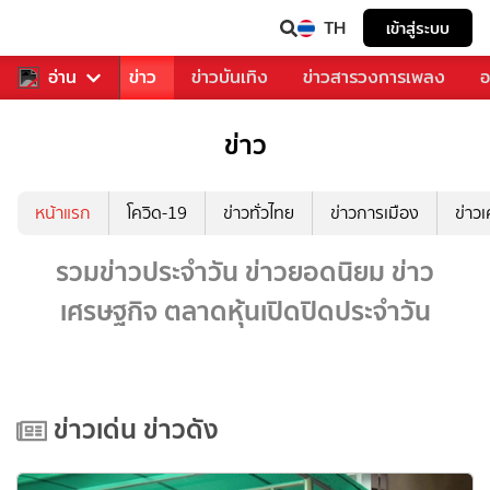
TH
เข้าสู่ระบบ
บคุณ
อ่าน
กีฬา
ข่าว
ข่าวบันเทิง
ข่าวสารวงการเพลง
อ
ข่าว
หน้าแรก
โควิด-19
ข่าวทั่วไทย
ข่าวการเมือง
ข่าว
รวมข่าวประจำวัน ข่าวยอดนิยม ข่าว
เศรษฐกิจ ตลาดหุ้นเปิดปิดประจำวัน
ข่าวเด่น ข่าวดัง