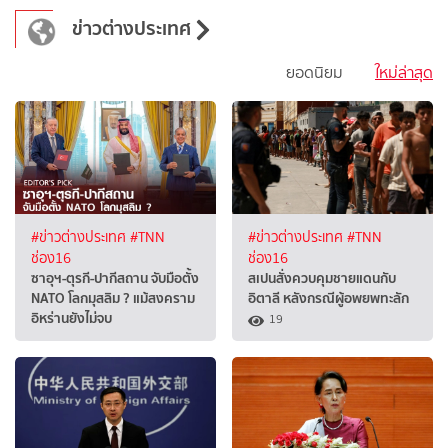
ข่าวต่างประเทศ
ยอดนิยม
ใหม่ล่าสุด
#ข่าวต่างประเทศ
#TNN
#ข่าวต่างประเทศ
#TNN
ช่อง16
ช่อง16
ซาอุฯ-ตุรกี-ปากีสถาน จับมือตั้ง
สเปนสั่งควบคุมชายแดนกับ
NATO โลกมุสลิม ? แม้สงคราม
อิตาลี หลังกรณีผู้อพยพทะลัก
อิหร่านยังไม่จบ
19