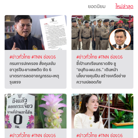
ยอดนิยม
ใหม่ล่าสุด
#ข่าวทั่วไทย
#TNN ช่อง16
#ข่าวทั่วไทย
#TNN ช่อง16
กรมการปกครอง สั่งคุมเข้ม
ชี้เป้าบทเรียนกราดยิง ชู
อาวุธปืน-ยาเสพติด งัด 6
“อนุทิน-ผบ.ตร.” เดินหน้า
มาตรการลดอาชญกรรม-เหตุ
นโยบายคุมปืน สร้างเครือข่าย
รุนแรง
ความปลอดภัย
#ข่าวทั่วไทย
#TNN ช่อง16
#ข่าวทั่วไทย
#TNN ช่อง16