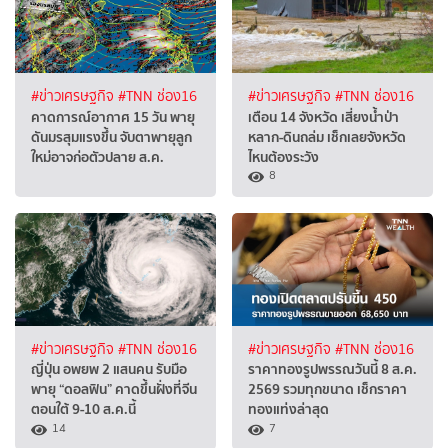
#ข่าวเศรษฐกิจ
#TNN ช่อง16
#ข่าวเศรษฐกิจ
#TNN ช่อง16
คาดการณ์อากาศ 15 วัน พายุ
เตือน 14 จังหวัด เสี่ยงน้ำป่า
ดันมรสุมแรงขึ้น จับตาพายุลูก
หลาก-ดินถล่ม เช็กเลยจังหวัด
ใหม่อาจก่อตัวปลาย ส.ค.
ไหนต้องระวัง
8
#ข่าวเศรษฐกิจ
#TNN ช่อง16
#ข่าวเศรษฐกิจ
#TNN ช่อง16
ญี่ปุ่น อพยพ 2 แสนคน รับมือ
ราคาทองรูปพรรณวันนี้ 8 ส.ค.
พายุ “ดอลฟิน” คาดขึ้นฝั่งที่จีน
2569 รวมทุกขนาด เช็กราคา
ตอนใต้ 9-10 ส.ค.นี้
ทองแท่งล่าสุด
14
7