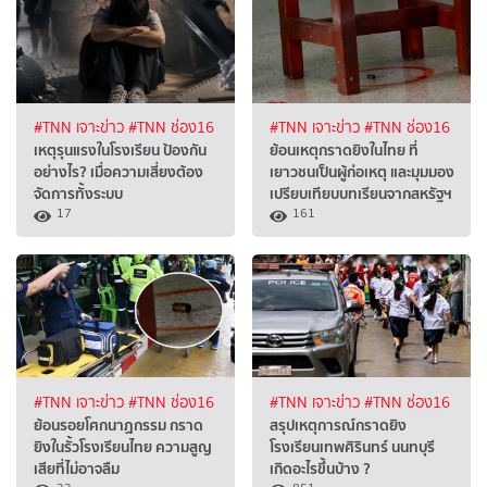
#TNN เจาะข่าว
#TNN ช่อง16
#TNN เจาะข่าว
#TNN ช่อง16
เหตุรุนแรงในโรงเรียน ป้องกัน
ย้อนเหตุกราดยิงในไทย ที่
อย่างไร? เมื่อความเสี่ยงต้อง
เยาวชนเป็นผู้ก่อเหตุ และมุมมอง
จัดการทั้งระบบ
เปรียบเทียบบทเรียนจากสหรัฐฯ
17
161
#TNN เจาะข่าว
#TNN ช่อง16
#TNN เจาะข่าว
#TNN ช่อง16
ย้อนรอยโศกนาฏกรรม กราด
สรุปเหตุการณ์กราดยิง
ยิงในรั้วโรงเรียนไทย ความสูญ
โรงเรียนเทพศิรินทร์ นนทบุรี
เสียที่ไม่อาจลืม
เกิดอะไรขึ้นบ้าง ?