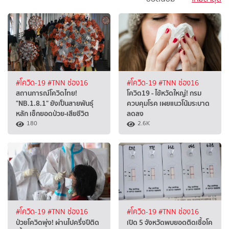
#โควิด-19
#TNN ช่อง16
#โควิด-19
#TNN ช่อง16
สถานการณ์โควิดไทย!
โควิด19 - ไข้หวัดใหญ่! กรม
"NB.1.8.1" ยังเป็นสายพันธุ์
ควบคุมโรค เผยแนวโน้มระบาด
หลัก เช็กยอดป่วย-เสียชีวิต
ลดลง
180
2.6K
#โควิด-19
#TNN ช่อง16
#โควิด-19
#TNN ช่อง16
ป่วยโควิดพุ่ง! ผ่านไปครึ่งปีติด
เปิด 5 จังหวัดพบยอดติดเชื้อโค