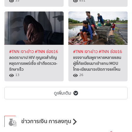
33
851
#TNN เจาะข่าว
#TNN ช่อง16
#TNN เจาะข่าว
#TNN ช่อง16
ลดตราบาป HIV กุญแจสำคัญ
แรงงานกัมพูชาหายหลายแสน
หยุดการแพร่เชื้อ เข้าถึงตรวจ-
ผู้ลี้ภัยเมียนมาเข้าแทน MOU
รักษาเร็ว
ไทย-เมียนมาจะเปิดทางแค่ไหน
13
26
ดูเพิ่มเติม
ข่าวการเงิน การลงทุน