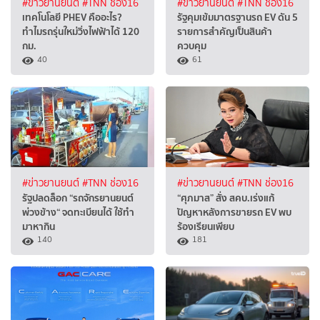
#ข่าวยานยนต์
#TNN ช่อง16
#ข่าวยานยนต์
#TNN ช่อง16
เทคโนโลยี PHEV คืออะไร?
รัฐคุมเข้มมาตรฐานรถ EV ดัน 5
ทำไมรถรุ่นใหม่วิ่งไฟฟ้าได้ 120
รายการสำคัญเป็นสินค้า
กม.
ควบคุม
40
61
#ข่าวยานยนต์
#TNN ช่อง16
#ข่าวยานยนต์
#TNN ช่อง16
รัฐปลดล็อก “รถจักรยานยนต์
“ศุภมาส” สั่ง สคบ.เร่งแก้
พ่วงข้าง“ จดทะเบียนได้ ใช้ทำ
ปัญหาหลังการขายรถ EV พบ
มาหากิน
ร้องเรียนเพียบ
140
181