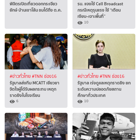
พิจิตรเปิดเที่ยวดอกกระเจียว
รบ. แจงใช้ Cell Broadcast
ยักษ์ บ้านเขาโล้น ชมได้ถึง ต.ค.
กรณีเหตุรุนแรง ใช้ “เตือน
เงียบ–เจาะพื้นที่”
10
#ข่าวทั่วไทย
#TNN ช่อง16
#ข่าวทั่วไทย
#TNN ช่อง16
รัฐบาลส่งทีม MCATT เยียวยา
รัฐบาล เร่งดูแลเหตุกราดยิง ยก
จิตใจผู้ได้รับผลกระทบ เหตุก
ระดับความปลอดภัยสถาน
ราดยิงในโรงเรียน
ศึกษาทั่วประเทศ
6
10