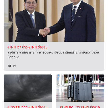
#TNN เจาะข่าว
#TNN ช่อง16
สรุปสาระสำคัญ นายกฯ หารือปธน. เมียนมา เดินหน้ายกระดับความร่วม
มือทุกมิติ
26
#ข่าวเศรษฐกิจ
#TNN ช่อง16
#TNN เจาะข่าว
#TNN ช่อง16