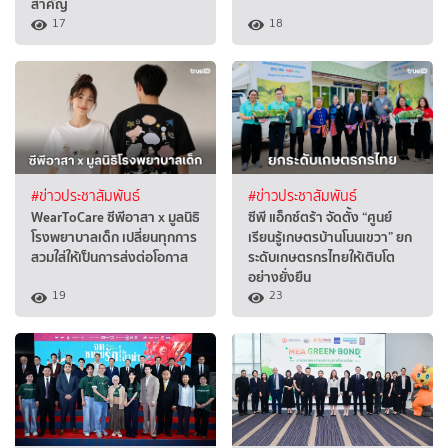
สำคัญ
17
18
#ข่าวประชาสัมพันธ์
#ข่าวประชาสัมพันธ์
WearToCare ซีพีอาสา x มูลนิธิ
ซีพี แอ็กซ์ตร้า จัดตั้ง “ศูนย์
โรงพยาบาลเด็ก เปลี่ยนทุกการ
เรียนรู้เกษตรบ้านโนนเขวา” ยก
สวมใส่ให้เป็นการส่งต่อโอกาส
ระดับเกษตรกรไทยให้เติบโต
อย่างยั่งยืน
19
23