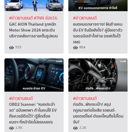
#ข่าวยานยนต์
#TNN ช่อง16
#ข่าวยานยนต์
GAC AION Thailand รุกหนัก
แบตหมดกลางทาง! ฝันร้ายคน
Motor Show 2026 ยกระดับ
ขับ EV รับมือยังไง? คู่มือเอาตัว
บริการหลังการขายเต็มรูปแบบ
รอดฉบับเข้าใจง่าย (เซฟเก็บไว้
เลย)
555
864
#ข่าวยานยนต์
#ข่าวยานยนต์
OBD2 Scanner: "หมอประจำ
ท่อดัง..พังกระเป๋า! สรุป
รถ" ฉบับพกพา ทำไมคนใช้ EV
กฎหมายท่อไอเสีย รถยนต์-
ถึงควรมีติดไว้? (รู้ลึกเรื่อง
มอเตอร์ไซค์ ดังแค่ไหนถึงไม่โดน
แบตฯ ที่หน้าปัดไม่ยอมบอก)
จับ?
1.9K
2.2K