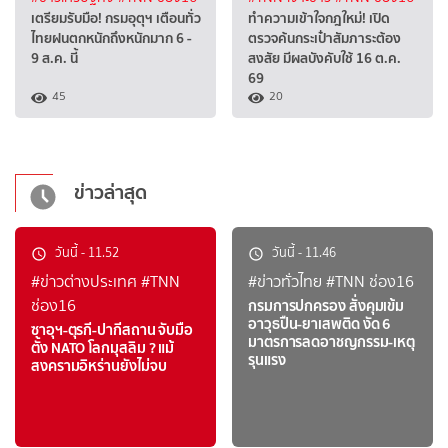
เตรียมรับมือ! กรมอุตุฯ เตือนทั่ว
ทำความเข้าใจกฎใหม่! เปิด
ไทยฝนตกหนักถึงหนักมาก 6 -
ตรวจค้นกระเป๋าสัมภาระต้อง
9 ส.ค. นี้
สงสัย มีผลบังคับใช้ 16 ต.ค.
69
45
20
ข่าวล่าสุด
วันนี้
-
11.52
วันนี้
-
11.46
#ข่าวต่างประเทศ
#TNN
#ข่าวทั่วไทย
#TNN ช่อง16
ช่อง16
กรมการปกครอง สั่งคุมเข้ม
อาวุธปืน-ยาเสพติด งัด 6
ซาอุฯ-ตุรกี-ปากีสถาน จับมือ
มาตรการลดอาชญกรรม-เหตุ
ตั้ง NATO โลกมุสลิม ? แม้
รุนแรง
สงครามอิหร่านยังไม่จบ