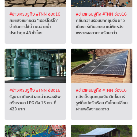
#ข่าวเศรษฐกิจ
#TNN ช่อง16
#ข่าวเศรษฐกิจ
#TNN ช่อง16
ภัยแล้งขยายตัว “เปอร์โตริโก”
คลื่นความร้อนปกคลุมจีน ชาว
จำกัดการใช้น้ำ งดจ่ายน้ำ
เมืองแห่เที่ยวทะเล แต่ผิดหวัง
ประปาทุก 48 ชั่วโมง
เพราะเจออากาศร้อนกว่า
#ข่าวเศรษฐกิจ
#TNN ช่อง16
#ข่าวเศรษฐกิจ
#TNN ช่อง16
รัฐบาล เดินหน้าลดค่าครองชีพ
คลังเล็งอุดหนุนเงิน ติดโซลาร์
ตรึงราคา LPG ถัง 15 กก. ที่
รูฟท็อปครัวเรือน ดันไทยเปลี่ยน
423 บาท
ผ่านพลังงานสะอาด