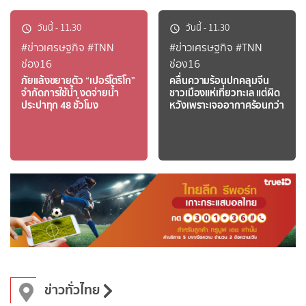
วันนี้
-
11.30
วันนี้
-
11.30
#ข่าวเศรษฐกิจ
#TNN
#ข่าวเศรษฐกิจ
#TNN
ช่อง16
ช่อง16
ภัยแล้งขยายตัว “เปอร์โตริโก”
คลื่นความร้อนปกคลุมจีน
จำกัดการใช้น้ำ งดจ่ายน้ำ
ชาวเมืองแห่เที่ยวทะเล แต่ผิด
ประปาทุก 48 ชั่วโมง
หวังเพราะเจออากาศร้อนกว่า
ข่าวทั่วไทย