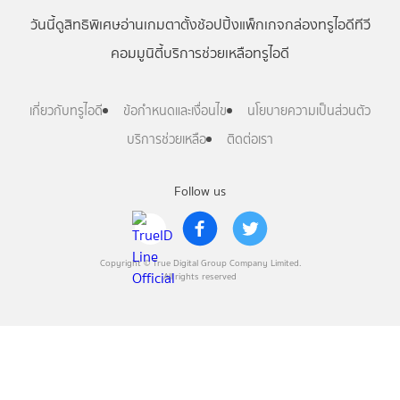
วันนี้
ดู
สิทธิพิเศษ
อ่าน
เกม
ตาตั้ง
ช้อปปิ้ง
แพ็กเกจ
กล่องทรูไอดีทีวี
คอมมูนิตี้
บริการช่วยเหลือทรูไอดี
เกี่ยวกับทรูไอดี
ข้อกำหนดและเงื่อนไข
นโยบายความเป็นส่วนตัว
บริการช่วยเหลือ
ติดต่อเรา
Follow us
Copyright © True Digital Group Company Limited.
All rights reserved