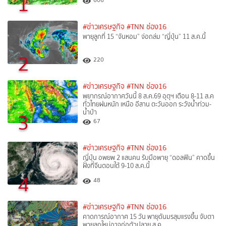
1
606
#ข่าวเศรษฐกิจ
#TNN ช่อง16
พายุลูกที่ 15 “จันหอม” จ่อถล่ม “ญี่ปุ่น” 11 ส.ค.นี้
2
220
#ข่าวเศรษฐกิจ
#TNN ช่อง16
พยากรณ์อากาศวันนี้ 8 ส.ค.69 อุตุฯ เตือน 8-11 ส.ค
ทั่วไทยฝนหนัก เหนือ อีสาน ตะวันออก ระวังน้ำท่วม-
น้ำป่า
3
67
#ข่าวเศรษฐกิจ
#TNN ช่อง16
ญี่ปุ่น อพยพ 2 แสนคน รับมือพายุ “ดอลฟิน” คาดขึ้น
ฝั่งที่จีนตอนใต้ 9-10 ส.ค.นี้
4
48
#ข่าวเศรษฐกิจ
#TNN ช่อง16
คาดการณ์อากาศ 15 วัน พายุดันมรสุมแรงขึ้น จับตา
พายุลูกใหม่อาจก่อตัวปลาย ส.ค.