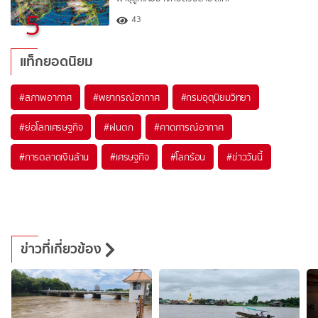
5
43
แท็กยอดนิยม
#
สภาพอากาศ
#
พยากรณ์อากาศ
#
กรมอุตุนิยมวิทยา
#
ย่อโลกเศรษฐกิจ
#
ฝนตก
#
คาดการณ์อากาศ
#
การตลาดเงินล้าน
#
เศรษฐกิจ
#
โลกร้อน
#
ข่าววันนี้
ข่าวที่เกี่ยวข้อง