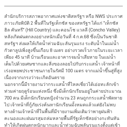
สำนักบริการสภาพอากาศแห่งชาติสหรัฐฯ หรือ NWS ประกาศ
ภาวะภัยพิบัติ 2 พื้นที่ในรัฐเท็กซัส ของสหรัฐฯ ได้แก่ "เท็กซัส
ฮิล คันทรี" (Hill Country) และคอนโช แวลลี (Concho Valley)
หลังเกิดฝนตกลงอย่างหนักเมื่อวันที่ 4 ก.ค.68 ซึ่งเป็นวันชาติ
สหรัฐฯ ส่งผลให้เกิดน้ำท่วมฉับะลันรุนแรง ระดับน้ำในแม่น้ำ
กัวดาลูปเพิ่งสูงขึ้นเกือบ 8 เมตร อย่างรวดเร็วภายในระยะเวลา
เพียง 45 นาที บ้านเรือนและอาคารจมน้ำเสียหาย ในแม่น้ำ
เต็มไปด้วยเศษซากและสิ่งของลอยไปกับกระแสน้ำ เจ้าหน้าที่
เร่งอพยพประชาชนภายในรัศมี 100 เมตร จากแม่น้ำขึ้นสู่ที่สูง
เนื่องจากเกรงว่าจะเกิดอันตราย
นอกจากนี้มีรายงานว่ากระแสน้ำที่ไหลเชี่ยวได้เอ่อทะลักเข้า
ท่วมค่ายฤดูร้อนแห่งหนึ่ง ซึ่งมีเด็กนักเรียนอยู่ในค่ายประมาณ
700 คน มีเด็กนักเรียนหญิงจำนวน 23 คนถูกกระแสน้ำพัดหาย
ไป เจ้าหน้าที่กู้ภัยเร่งค้นหานักเรียนมั้งหมดแล้วแต่ยังไม่พบ
ทางด้านเจ้าหน้าที่ในพื้นที่มีรายงานเพิ่มเติมว่าพายุฝนฟ้า
คะนองและฝนมรสุมถล่มหลายพื้นที่รัฐเท็กซัสอย่างกะทันหัน
ทำให้เกิดฝนตกหนักมากและน้ำท่วมฉับพลันรุนแรงตั้งแต่เช้า