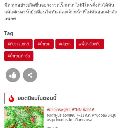
มืด ทุกอย่างเกิดขึ้นอย่างรวดเร็วมาก ไม่มีใครตั้งตัวได้ทัน
แม้แต่เรดาร์ก็ยังเตือนไม่ทัน และเจ้าหน้าที่ไม่ทันออกคำสั่ง
อพยพ
Tag
#
ภัยธรรมชาติ
#
น้ำท่วม
#
ฝนตก
#
พื้นที่เสี่ยงภัย
#
น้ำท่วมเท็กซัส
ยอดนิยมในตอนนี้
#ข่าวเศรษฐกิจ
#TNN ช่อง16
จับตาฝนระลอกใหญ่ 7–11 ส.ค. พายุดอลฟินหนุน
มรสุม ไทยฝนหนัก-คลื่นทะเลแรง