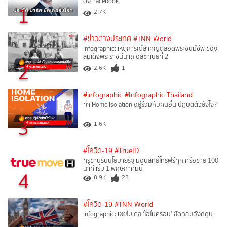
ตั้ง Facebook
1
2.7K
#ข่าวต่างประเทศ
#TNN World
Infographic: เหตุการณ์สำคัญตลอดพระชนม์ชีพ ของ
สมเด็จพระราชินีนาถเอลิซาเบธที่ 2
2
2.6K
1
#infographic
#Infographic Thailand
ทำ Home Isolation อยู่ร่วมกับคนอื่น ปฏิบัติตัวยังไง?
3
1.6K
#โควิด-19
#TrueID
ทรูขานรับนโยบายรัฐ มอบสิทธิ์โทรฟรีทุกเครือข่าย 100
นาที เริ่ม 1 พฤษภาคมนี้
4
8.9K
28
#โควิด-19
#TNN World
Infographic: เผยโมเดล ‘โอไมครอน’ ซัดถล่มอังกฤษ