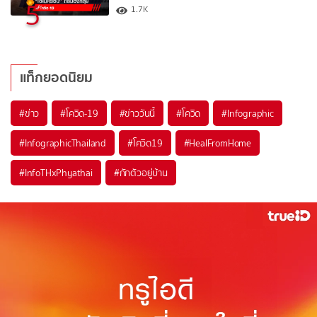
5
1.7K
แท็กยอดนิยม
#
ข่าว
#
โควิด-19
#
ข่าววันนี้
#
โควิด
#
Infographic
#
InfographicThailand
#
โควิด19
#
HealFromHome
#
InfoTHxPhyathai
#
กักตัวอยู่บ้าน