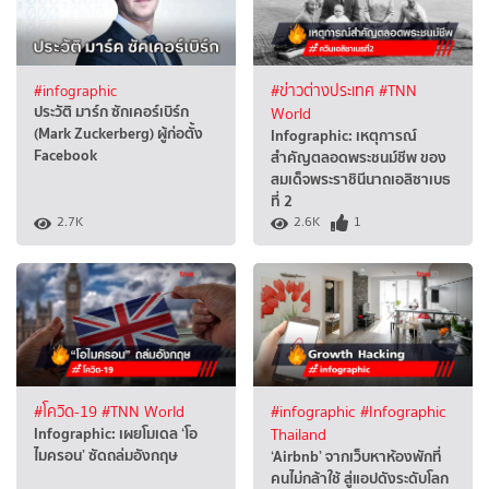
#infographic
#ข่าวต่างประเทศ
#TNN
ประวัติ มาร์ก ซักเคอร์เบิร์ก
World
(Mark Zuckerberg) ผู้ก่อตั้ง
Infographic: เหตุการณ์
Facebook
สำคัญตลอดพระชนม์ชีพ ของ
สมเด็จพระราชินีนาถเอลิซาเบธ
ที่ 2
2.7K
2.6K
1
#โควิด-19
#TNN World
#infographic
#Infographic
Infographic: เผยโมเดล ‘โอ
Thailand
ไมครอน’ ซัดถล่มอังกฤษ
‘Airbnb’ จากเว็บหาห้องพักที่
คนไม่กล้าใช้ สู่แอปดังระดับโลก