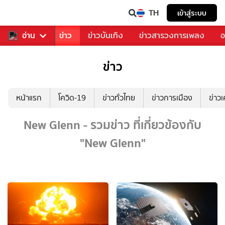
TH
เข้าสู่ระบบ
บคุณ
อ่าน
กีฬา
ข่าว
ข่าวบันเทิง
ข่าวสารวงการเพลง
อ
ข่าว
หน้าแรก
โควิด-19
ข่าวทั่วไทย
ข่าวการเมือง
ข่าว
New Glenn - รวมข่าว ที่เกี่ยวข้องกับ
"New Glenn"