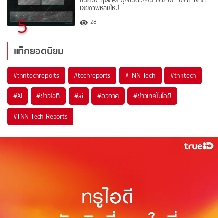
ชิ้นส่วน SpaceX พุ่งชนดวงจันทร์ ยานดานูริเกาหลีใต้
เผยภาพหลุมใหม่
5
28
แท็กยอดนิยม
#
tnntechreports
#
techreports
#
TNN Tech
#
tnntech
#
AI
#
ข่าวไอที
#
ai
#
อวกาศ
#
ข่าวเทคโนโลยี
#
TNN Tech Reports