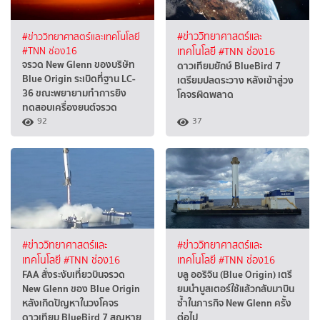
#ข่าววิทยาศาสตร์และเทคโนโลยี
#ข่าววิทยาศาสตร์และ
#TNN ช่อง16
เทคโนโลยี
#TNN ช่อง16
จรวด New Glenn ของบริษัท
ดาวเทียมยักษ์ BlueBird 7
Blue Origin ระเบิดที่ฐาน LC-
เตรียมปลดระวาง หลังเข้าสู่วง
36 ขณะพยายามทำการยิง
โคจรผิดพลาด
ทดสอบเครื่องยนต์จรวด
92
37
#ข่าววิทยาศาสตร์และ
#ข่าววิทยาศาสตร์และ
เทคโนโลยี
#TNN ช่อง16
เทคโนโลยี
#TNN ช่อง16
FAA สั่งระงับเที่ยวบินจรวด
บลู ออริจิน (Blue Origin) เตรี
New Glenn ของ Blue Origin
ยมนำบูสเตอร์ใช้แล้วกลับมาบิน
หลังเกิดปัญหาในวงโคจร
ซ้ำในภารกิจ New Glenn ครั้ง
ดาวเทียม BlueBird 7 สูญหาย
ต่อไป