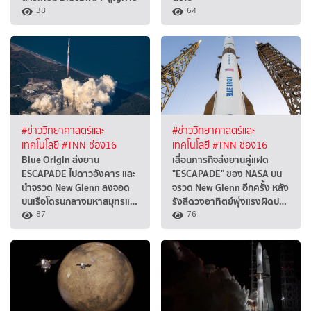
38
64
#ข่าววิทยาศาสตร์และ
#ข่าววิทยาศาสตร์และ
เทคโนโลยี
#TNN ช่อง16
เทคโนโลยี
#TNN ช่อง16
Blue Origin ส่งยาน
เลื่อนภารกิจส่งยานคู่แฝด
ESCAPADE ไปดาวอังคาร และ
"ESCAPADE" ของ NASA บน
นำจรวด New Glenn ลงจอด
จรวด New Glenn อีกครั้ง หลัง
บนเรือโดรนกลางมหาสมุทรแ…
รังสีดวงอาทิตย์พุ่งแรงผิดป…
87
76