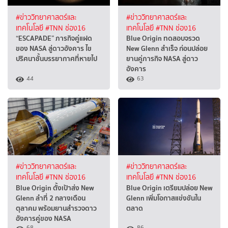
#ข่าววิทยาศาสตร์และ
#ข่าววิทยาศาสตร์และ
เทคโนโลยี
#TNN ช่อง16
เทคโนโลยี
#TNN ช่อง16
“ESCAPADE” ภารกิจคู่แฝด
Blue Origin ทดสอบจรวด
ของ NASA สู่ดาวอังคาร ไข
New Glenn สำเร็จ ก่อนปล่อย
ปริศนาชั้นบรรยากาศที่หายไป
ยานคู่ภารกิจ NASA สู่ดาว
อังคาร
44
63
#ข่าววิทยาศาสตร์และ
#ข่าววิทยาศาสตร์และ
เทคโนโลยี
#TNN ช่อง16
เทคโนโลยี
#TNN ช่อง16
Blue Origin ตั้งเป้าส่ง New
Blue Origin เตรียมปล่อย New
Glenn ลำที่ 2 กลางเดือน
Glenn เพิ่มโอกาสแข่งขันใน
ตุลาคม พร้อมยานสำรวจดาว
ตลาด
อังคารคู่ของ NASA
68
86