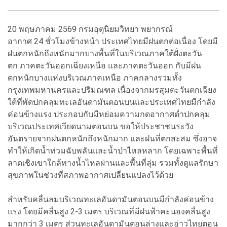
20 พฤษภาคม 2569 กรมอุตุนิยมวิทยา
พยากรณ์
อากาศ 24 ชั่วโมงข้างหน้า ประเทศไทยมีฝนตกต่อเนื่อง โดยมี
ฝนตกหนักถึงหนักมากบางพื้นที่ในบริเวณภาคใต้ฝั่งตะวัน
ตก ภาคตะวันออกเฉียงเหนือ และภาคตะวันออก กับมีฝน
ตกหนักบางแห่งบริเวณภาคเหนือ ภาคกลางรวมทั้ง
กรุงเทพมหานครและปริมณฑล เนื่องจากมรสุมตะวันตกเฉียง
ใต้ที่พัดปกคลุมทะเลอันดามันตอนบนและประเทศไทยมีกำลัง
ค่อนข้างแรง ประกอบกับมีหย่อมความกดอากาศต่ำปกคลุม
บริเวณประเทศเวียดนามตอนบน ขอให้ประชาชนระวัง
อันตรายจากฝนตกหนักถึงหนักมาก และฝนที่ตกสะสม ซึ่งอาจ
ทำให้เกิดน้ำท่วมฉับพลันและน้ำป่าไหลหลาก โดยเฉพาะพื้นที่
ลาดเชิงเขาใกล้ทางน้ำไหลผ่านและพื้นที่ลุ่ม รวมทั้งดูแลรักษา
สุขภาพในช่วงที่สภาพอากาศเปลี่ยนแปลงไว้ด้วย
สำหรับคลื่นลมบริเวณทะเลอันดามันตอนบนมีกำลังค่อนข้าง
แรง โดยมีคลื่นสูง 2-3 เมตร บริเวณที่มีฝนฟ้าคะนองคลื่นสูง
มากกว่า 3 เมตร ส่วนทะเลอันดามันตอนล่างและอ่าวไทยตอน