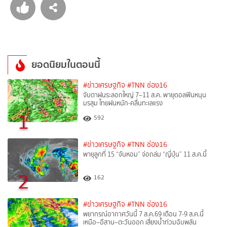
ยอดนิยมในตอนนี้
#ข่าวเศรษฐกิจ
#TNN ช่อง16
จับตาฝนระลอกใหญ่ 7–11 ส.ค. พายุดอลฟินหนุน
มรสุม ไทยฝนหนัก-คลื่นทะเลแรง
1
592
#ข่าวเศรษฐกิจ
#TNN ช่อง16
พายุลูกที่ 15 “จันหอม” จ่อถล่ม “ญี่ปุ่น” 11 ส.ค.นี้
2
162
#ข่าวเศรษฐกิจ
#TNN ช่อง16
พยากรณ์อากาศวันนี้ 7 ส.ค.69 เตือน 7-9 ส.ค.นี้
เหนือ–อีสาน–ตะวันออก เสี่ยงน้ำท่วมฉับพลัน