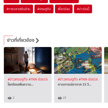
#
การตลาดเงินล้าน
#
เศรษฐกิจ
#
โลกร้อน
#
ข่าววันนี้
ข่าวที่เกี่ยวข้อง
#ข่าวเศรษฐกิจ
#TNN ช่อง16
#ข่าวเศรษฐกิจ
#TNN ช่อง16
โลกร้อนเพิ่มความ…
คาดการณ์อากาศ 15 วั…
2
25