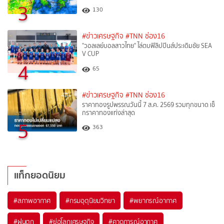
3
130
#ข่าวเศรษฐกิจ
#TNN ช่อง16
"วอลเลย์บอลสาวไทย" ไล่ตบฟิลิปปินส์ประเดิมชัย SEA
V CUP
4
65
#ข่าวเศรษฐกิจ
#TNN ช่อง16
ราคาทองรูปพรรณวันนี้ 7 ส.ค. 2569 รวมทุกขนาด เช็
กราคาทองแท่งล่าสุด
5
363
แท็กยอดนิยม
#
สภาพอากาศ
#
กรมอุตุนิยมวิทยา
#
พยากรณ์อากาศ
#
ฝนตก
#
ย่อโลกเศรษฐกิจ
#
คาดการณ์อากาศ