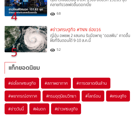
คลายกังวลเฟดขึ้นดอกเบี้ย
4
68
#ข่าวเศรษฐกิจ
#TNN ช่อง16
ญี่ปุ่น อพยพ 2 แสนคน รับมือพายุ “ดอลฟิน” คาดขึ้น
ฝั่งที่จีนตอนใต้ 9-10 ส.ค.นี้
5
52
แท็กยอดนิยม
#
ย่อโลกเศรษฐกิจ
#
สภาพอากาศ
#
การตลาดเงินล้าน
#
พยากรณ์อากาศ
#
กรมอุตุนิยมวิทยา
#
โลกร้อน
#
เศรษฐกิจ
#
ข่าววันนี้
#
ฝนตก
#
ข่าวเศรษฐกิจ