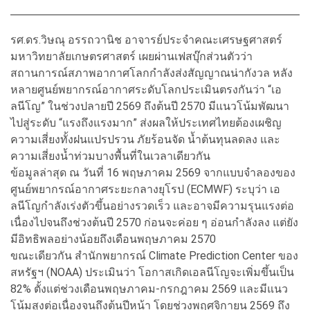
รศ.ดร.วิษณุ อรรถวานิช อาจารย์ประจำคณะเศรษฐศาสตร์
มหาวิทยาลัยเกษตรศาสตร์ เผยผ่านเฟสบุ๊กส่วนตัวว่า
สถานการณ์สภาพอากาศโลกกำลังส่งสัญญาณน่ากังวล หลัง
หลายศูนย์พยากรณ์อากาศระดับโลกประเมินตรงกันว่า “เอ
ลนีโญ” ในช่วงปลายปี 2569 ถึงต้นปี 2570 มีแนวโน้มพัฒนา
ไปสู่ระดับ “แรงถึงแรงมาก” ส่งผลให้ประเทศไทยต้องเผชิญ
ความเสี่ยงทั้งฝนแปรปรวน ภัยร้อนจัด น้ำต้นทุนลดลง และ
ความเสี่ยงน้ำท่วมบางพื้นที่ในเวลาเดียวกัน
ข้อมูลล่าสุด ณ วันที่ 16 พฤษภาคม 2569 จากแบบจำลองของ
ศูนย์พยากรณ์อากาศระยะกลางยุโรป (ECMWF) ระบุว่า เอ
ลนีโญกำลังเร่งตัวขึ้นอย่างรวดเร็ว และอาจมีความรุนแรงต่อ
เนื่องไปจนถึงช่วงต้นปี 2570 ก่อนจะค่อย ๆ อ่อนกำลังลง แต่ยัง
มีอิทธิพลอย่างน้อยถึงเดือนพฤษภาคม 2570
ขณะเดียวกัน สำนักพยากรณ์ Climate Prediction Center ของ
สหรัฐฯ (NOAA) ประเมินว่า โอกาสเกิดเอลนีโญจะเพิ่มขึ้นเป็น
82% ตั้งแต่ช่วงเดือนพฤษภาคม-กรกฎาคม 2569 และมีแนว
โน้มสูงต่อเนื่องจนถึงต้นปีหน้า โดยช่วงพฤศจิกายน 2569 ถึง