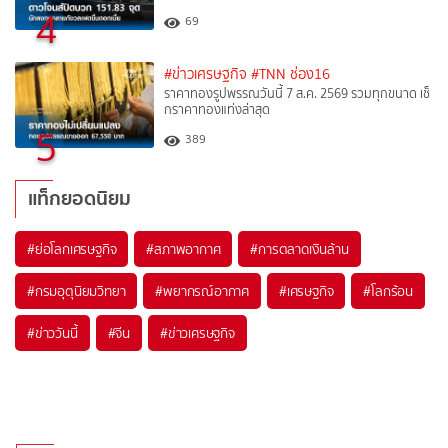
4
69
#ข่าวเศรษฐกิจ
#TNN ช่อง16
ราคาทองรูปพรรณวันนี้ 7 ส.ค. 2569 รวมทุกขนาด เช็
กราคาทองแท่งล่าสุด
5
389
แท็กยอดนิยม
#
ย่อโลกเศรษฐกิจ
#
สภาพอากาศ
#
การตลาดเงินล้าน
#
กรมอุตุนิยมวิทยา
#
พยากรณ์อากาศ
#
เศรษฐกิจ
#
โลกร้อน
#
ข่าววันนี้
#
จีน
#
ข่าวเศรษฐกิจ