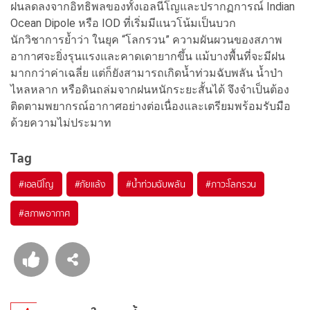
ฝนลดลงจากอิทธิพลของทั้งเอลนีโญและปรากฏการณ์ Indian
Ocean Dipole หรือ IOD ที่เริ่มมีแนวโน้มเป็นบวก
นักวิชาการย้ำว่า ในยุค “โลกรวน” ความผันผวนของสภาพ
อากาศจะยิ่งรุนแรงและคาดเดายากขึ้น แม้บางพื้นที่จะมีฝน
มากกว่าค่าเฉลี่ย แต่ก็ยังสามารถเกิดน้ำท่วมฉับพลัน น้ำป่า
ไหลหลาก หรือดินถล่มจากฝนหนักระยะสั้นได้ จึงจำเป็นต้อง
ติดตามพยากรณ์อากาศอย่างต่อเนื่องและเตรียมพร้อมรับมือ
ด้วยความไม่ประมาท
Tag
#
เอลนีโญ
#
ภัยแล้ง
#
น้ำท่วมฉับพลัน
#
ภาวะโลกรวน
#
สภาพอากาศ