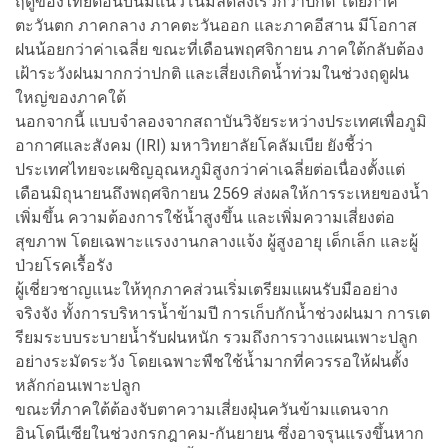
ฤดูของไทยตอนบนมีแนวโน้มลดลงเร็วกว่าปกติ โดยภาค
ตะวันตก ภาคกลาง ภาคตะวันออก และภาคอีสาน มีโอกาส
ฝนน้อยกว่าค่าเฉลี่ย ขณะที่เดือนพฤศจิกายน ภาคใต้กลับต้อง
เฝ้าระวังฝนมากกว่าปกติ และเสี่ยงเกิดน้ำท่วมในช่วงฤดูฝน
ใหญ่ของภาคใต้
นอกจากนี้ แบบจำลองจากสถาบันวิจัยระหว่างประเทศเพื่อภูมิ
อากาศและสังคม (IRI) มหาวิทยาลัยโคลัมเบีย ยังชี้ว่า
ประเทศไทยจะเผชิญอุณหภูมิสูงกว่าค่าเฉลี่ยต่อเนื่องตั้งแต่
เดือนมิถุนายนถึงพฤศจิกายน 2569 ส่งผลให้การระเหยของน้ำ
เพิ่มขึ้น ความต้องการใช้น้ำสูงขึ้น และเพิ่มความเสี่ยงต่อ
สุขภาพ โดยเฉพาะแรงงานกลางแจ้ง ผู้สูงอายุ เด็กเล็ก และผู้
ป่วยโรคเรื้อรัง
ผู้เชี่ยวชาญแนะให้ทุกภาคส่วนเริ่มเตรียมแผนรับมืออย่าง
จริงจัง ทั้งการบริหารน้ำข้ามปี การเก็บกักน้ำช่วงฝนมา การเต
รียมระบบระบายน้ำรับฝนหนัก รวมถึงการวางแผนเพาะปลูก
อย่างระมัดระวัง โดยเฉพาะพืชใช้น้ำมากที่ควรรอให้ฝนตั้ง
หลักก่อนเพาะปลูก
ขณะที่ภาคใต้ต้องจับตาความเสี่ยงฝุ่นควันข้ามแดนจาก
อินโดนีเซียในช่วงกรกฎาคม-กันยายน ซึ่งอาจรุนแรงขึ้นหาก