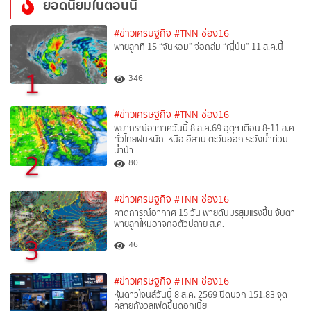
ยอดนิยมในตอนนี้
#ข่าวเศรษฐกิจ
#TNN ช่อง16
พายุลูกที่ 15 “จันหอม” จ่อถล่ม “ญี่ปุ่น” 11 ส.ค.นี้
1
346
#ข่าวเศรษฐกิจ
#TNN ช่อง16
พยากรณ์อากาศวันนี้ 8 ส.ค.69 อุตุฯ เตือน 8-11 ส.ค
ทั่วไทยฝนหนัก เหนือ อีสาน ตะวันออก ระวังน้ำท่วม-
น้ำป่า
2
80
#ข่าวเศรษฐกิจ
#TNN ช่อง16
คาดการณ์อากาศ 15 วัน พายุดันมรสุมแรงขึ้น จับตา
พายุลูกใหม่อาจก่อตัวปลาย ส.ค.
3
46
#ข่าวเศรษฐกิจ
#TNN ช่อง16
หุ้นดาวโจนส์วันนี้ 8 ส.ค. 2569 ปิดบวก 151.83 จุด
คลายกังวลเฟดขึ้นดอกเบี้ย