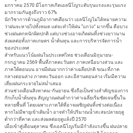
มกราคม 2570 มีโอกาสเกิดเอลนีโญระดับรุนแรงและรุนแรง
มากรวมกันสูงถึงราว 67%
นักวิชาการด้านภูมิอากาศเตือนว่า เอลนีโญไม่ได้หมายความ
ว่าฝนจะหายไปทั้งหมด แต่จะทำให้ฝน “แกว่ง” มากขึ้น คือบาง
ช่วงฝนตกหนักผิดปกติ แต่บางช่วงอาจเกิดฝนทิ้งช่วงยาวนาน
ส่งผลต่อทั้งภาคเกษตร น้ำต้นทุน และการบริหารจัดการน้ำ
ของประเทศ
สำหรับแนวโน้มฝนในประเทศไทย ช่วงเดือนมิถุนายน-
กรกฎาคม 2569 พื้นที่ภาคตะวันตก ภาคเหนือบางส่วน และ
ภาคใต้ตอนบน อาจมีฝนมากกว่าค่าเฉลี่ยปกติ ขณะที่ภาค
กลางตอนล่าง ภาคตะวันออก และอีสานตอนล่าง เริ่มมีความ
เสี่ยงฝนกระจายไม่สม่ำเสมอ
ส่วนช่วงเดือนสิงหาคม-กันยายน ซึ่งถือเป็นช่วงสำคัญของการ
กักเก็บน้ำต้นทุน สัญญาณฝนต่ำกว่าค่าเฉลี่ยเริ่มชัดเจนขึ้นใน
หลายพื้นที่ โดยเฉพาะภาคใต้ที่อาจเผชิญฝนทิ้งช่วงต่อเนื่อง
หากไม่มีพายุเข้าเติมน้ำ อาจทำให้ปริมาณน้ำสะสมปลายฤดู
ต่ำกว่าที่คาด และส่งผลต่อฤดูแล้งปี 2570
เมื่อเข้าสู่เดือนตุลาคม ซึ่งเอลนีโญเริ่มมีกำลังแรงขึ้น ฝนปลาย