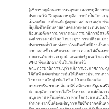
ผู้เชี่ยวชาญด้านสาธารณสุขและสภาพภูมิอากาศ
ประกาศให้ “วิกฤตสภาพภูมิอากาศ” เป็น “ภาวะฉุ
เป็นระดับการเตือนภัยสูงสุดด้านสาธารณสุข พร้อม
มีผู้เสียชีวิตอีกหลายล้านคนจากผลกระทบของภ
ข้อเสนอดังกล่าวมาจากคณะกรรมาธิการอิสระด้าน
องค์การอนามัยโลก โดยระบุว่า การเปลี่ยนแปล
ประชาชนทั่วโลก ทั้งจากโรคติดเชื้อที่มียุงเป็น
อากาศสุดขั้ว มลพิษทางอากาศ ความไม่มั่นคงทา
รายงานดังกล่าวจะถูกนำเสนอต่อรัฐมนตรีของ
WHO ที่จะเปิดฉากขึ้นในวันจันทร์นี้
คณะกรรมาธิการระบุว่า แม้การประกาศภาวะฉุก
ได้ทันที แต่จะช่วยกระตุ้นให้เกิดการประสานควา
โรคระบาดใหญ่ เช่น โควิด-19 และฝีดาษลิง
นางคาทริน ยาคอบส์ดอตตีร์ อดีตนายกรัฐมนตรี
สภาพภูมิอากาศอาจไม่ใช่โรคระบาด แต่เป็นภาว
มนุษยชาติ พร้อมเตือนว่า หากโลกยังดำเนินไปในอ
จำนวนมากขึ้นต้องเผชิญการเสียชีวิตจากคลื่น