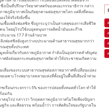
วชาญด้านสาธารณสุขและการเปลี่ยนแปลงสิ่งแวดล้อมจาก
e ซึ่งเป็นที่ปรึกษาวิทยาศาสตร์ของคณะกรรมาธิการ กล่าว
าพภูมิอากาศเป็นภัยคุกคามต่อสุขภาพโลก แต่สิ่งที่คณะ
ห้จริงจังยิ่งขึ้น
นเชื้อเพลิงฟอสซิล ซึ่งถูกระบุว่าเป็นสาเหตุของการเสียชีวิต
คน โดยยุโรปใช้งบอุดหนุนการผลิตน้ำมันและก๊าซ
ือประมาณ 17.7 ล้านล้านบาท
้อเพลิงฟอสซิลยังสูงกว่างบประมาณด้านสาธารณสุขมากกว่า
ารณสุขทั้งประเทศ
ลเท็จเกี่ยวกับสภาพภูมิอากาศ กำลังเป็นอุปสรรคสำคัญต่อ
ากาศยังส่งผลกระทบต่อสุขภาพจิต ทำให้ประชาชนเกิดความ
วามเสี่ยงของระบบสาธารณสุขต่อสภาพอากาศที่เปลี่ยนแปลง
เฉพาะโรงพยาบาลหลายแห่งที่ตั้งอยู่ในพื้นที่เสี่ยงน้ำท่วม
ยก๊าซเรือนกระจกราว 5% ของการปล่อยทั้งหมดทั่วโลก ทำให้
ร้อมกัน
ภาคยุโรป กล่าวว่า วิกฤตสภาพภูมิอากาศไม่ใช่เพียงปัญหา
ศรษฐกิจ และศีลธรรม พร้อมย้ำว่า การตัดสินใจของรัฐบาลใน