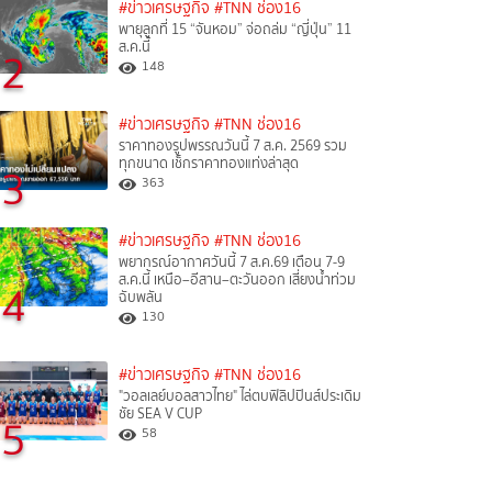
#ข่าวเศรษฐกิจ
#TNN ช่อง16
พายุลูกที่ 15 “จันหอม” จ่อถล่ม “ญี่ปุ่น” 11
ส.ค.นี้
2
148
#ข่าวเศรษฐกิจ
#TNN ช่อง16
ราคาทองรูปพรรณวันนี้ 7 ส.ค. 2569 รวม
ทุกขนาด เช็กราคาทองแท่งล่าสุด
3
363
#ข่าวเศรษฐกิจ
#TNN ช่อง16
พยากรณ์อากาศวันนี้ 7 ส.ค.69 เตือน 7-9
ส.ค.นี้ เหนือ–อีสาน–ตะวันออก เสี่ยงน้ำท่วม
4
ฉับพลัน
130
#ข่าวเศรษฐกิจ
#TNN ช่อง16
"วอลเลย์บอลสาวไทย" ไล่ตบฟิลิปปินส์ประเดิม
ชัย SEA V CUP
5
58