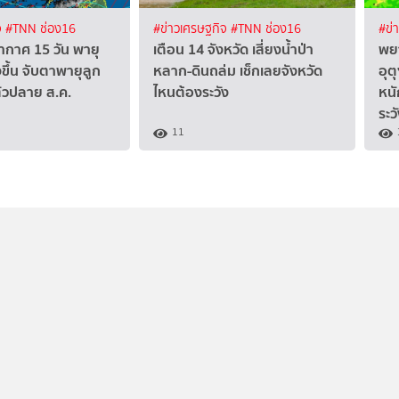
จ
#TNN ช่อง16
#ข่าวเศรษฐกิจ
#TNN ช่อง16
#ข่
กาศ 15 วัน พายุ
เตือน 14 จังหวัด เสี่ยงน้ำป่า
พยา
ขึ้น จับตาพายุลูก
หลาก-ดินถล่ม เช็กเลยจังหวัด
อุต
ัวปลาย ส.ค.
ไหนต้องระวัง
หนั
ระว
11