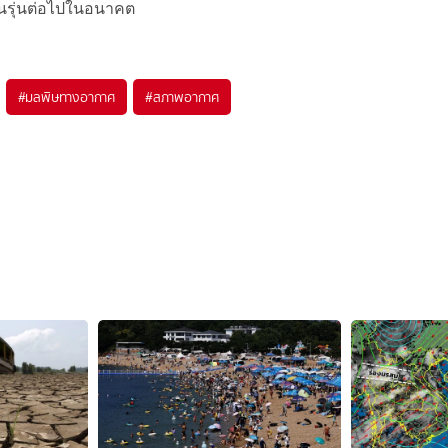
นรุ่นต่อไปในอนาคต
#
มลพิษทางอากาศ
#
สภาพอากาศ