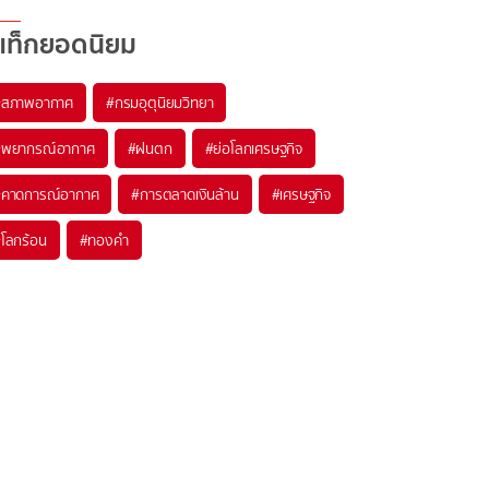
แท็กยอดนิยม
#
สภาพอากาศ
#
กรมอุตุนิยมวิทยา
#
พยากรณ์อากาศ
#
ฝนตก
#
ย่อโลกเศรษฐกิจ
#
คาดการณ์อากาศ
#
การตลาดเงินล้าน
#
เศรษฐกิจ
#
โลกร้อน
#
ทองคำ