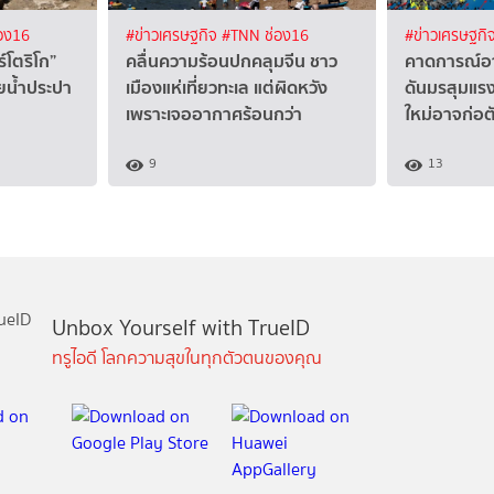
อง16
#ข่าวเศรษฐกิจ
#TNN ช่อง16
#ข่าวเศรษฐกิ
์โตริโก”
คลื่นความร้อนปกคลุมจีน ชาว
คาดการณ์อา
ายน้ำประปา
เมืองแห่เที่ยวทะเล แต่ผิดหวัง
ดันมรสุมแรง
เพราะเจออากาศร้อนกว่า
ใหม่อาจก่อต
9
13