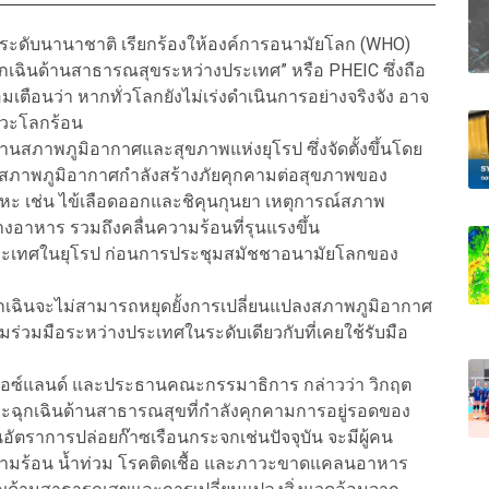
ระดับนานาชาติ เรียกร้องให้องค์การอนามัยโลก (WHO)
กเฉินด้านสาธารณสุขระหว่างประเทศ” หรือ PHEIC ซึ่งถือ
เตือนว่า หากทั่วโลกยังไม่เร่งดำเนินการอย่างจริงจัง อาจ
าวะโลกร้อน
สภาพภูมิอากาศและสุขภาพแห่งยุโรป ซึ่งจัดตั้งขึ้นโดย
งสภาพภูมิอากาศกำลังสร้างภัยคุกคามต่อสุขภาพของ
พาหะ เช่น ไข้เลือดออกและชิคุนกุนยา เหตุการณ์สภาพ
งอาหาร รวมถึงคลื่นความร้อนที่รุนแรงขึ้น
ประเทศในยุโรป ก่อนการประชุมสมัชชาอนามัยโลกของ
เฉินจะไม่สามารถหยุดยั้งการเปลี่ยนแปลงสภาพภูมิอากาศ
มร่วมมือระหว่างประเทศในระดับเดียวกับที่เคยใช้รับมือ
ไอซ์แลนด์ และประธานคณะกรรมาธิการ กล่าวว่า วิกฤต
ะฉุกเฉินด้านสาธารณสุขที่กำลังคุกคามการอยู่รอดของ
ัตราการปล่อยก๊าซเรือนกระจกเช่นปัจจุบัน จะมีผู้คน
ความร้อน น้ำท่วม โรคติดเชื้อ และภาวะขาดแคลนอาหาร