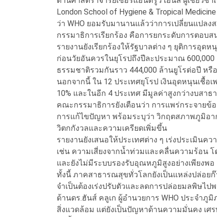
ด้านศาสตราจารย์เซอร์แอนดรูว์ เฮนส์ ผู้เชี่ย
London School of Hygiene & Tropical Medicin
ว่า WHO ยอมรับมานานแล้วว่าการเปลี่ยนแปลงสภ
กรรมาธิการเรียกร้อง คือการยกระดับการตอบสนองใ
รายงานยังเรียกร้องให้รัฐบาลต่าง ๆ ยุติการอุดหนุ
ก่อนวัยอันควรในยุโรปถึงปีละประมาณ 600,000 
ธรรมชาติรวมกันราว 444,000 ล้านยูโรต่อปี หร
นอกจากนี้ ใน 12 ประเทศยุโรป เงินอุดหนุนเชื
10% และในอีก 4 ประเทศ มีมูลค่าสูงกว่างบสาธ
คณะกรรมาธิการยังเตือนว่า การแพร่กระจายข้อมู
การแก้ไขปัญหา พร้อมระบุว่า วิกฤตสภาพภูมิอ
วิตกกังวลและความเครียดเพิ่มขึ้น
รายงานยังเสนอให้ประเทศต่าง ๆ เร่งประเมินค
เช่น ความเสี่ยงจากน้ำท่วมและคลื่นความร้อน โดย
และยังไม่มีระบบรองรับอุณหภูมิสูงอย่างเพียงพอ
ทั้งนี้ ภาคสาธารณสุขทั่วโลกยังเป็นแหล่งปล่อ
จำเป็นต้องเร่งปรับตัวและลดการปล่อยมลพิษไปพ
ด้านดร.ฮันส์ คลูเก ผู้อำนวยการ WHO ประจำภูมิ
สิ่งแวดล้อม แต่ยังเป็นปัญหาด้านความมั่นคง เ