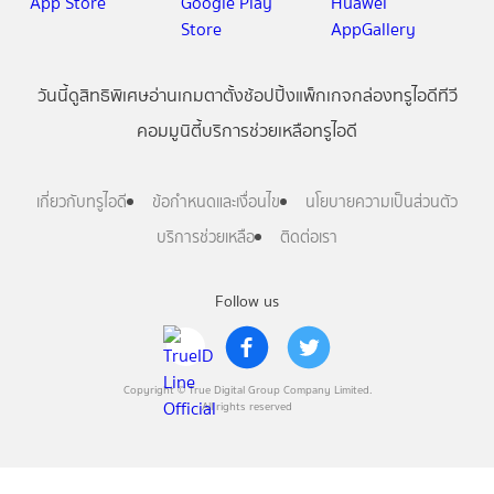
วันนี้
ดู
สิทธิพิเศษ
อ่าน
เกม
ตาตั้ง
ช้อปปิ้ง
แพ็กเกจ
กล่องทรูไอดีทีวี
คอมมูนิตี้
บริการช่วยเหลือทรูไอดี
เกี่ยวกับทรูไอดี
ข้อกำหนดและเงื่อนไข
นโยบายความเป็นส่วนตัว
บริการช่วยเหลือ
ติดต่อเรา
Follow us
Copyright © True Digital Group Company Limited.
All rights reserved