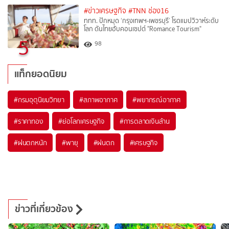
#ข่าวเศรษฐกิจ
#TNN ช่อง16
ททท. ปักหมุด ‘กรุงเทพฯ-เพชรบุรี’ โรดแมปวิวาห์ระดับ
โลก ดันไทยฮับคอนเซปต์ "Romance Tourism"
5
98
แท็กยอดนิยม
#
กรมอุตุนิยมวิทยา
#
สภาพอากาศ
#
พยากรณ์อากาศ
#
ราคาทอง
#
ย่อโลกเศรษฐกิจ
#
การตลาดเงินล้าน
#
ฝนตกหนัก
#
พายุ
#
ฝนตก
#
เศรษฐกิจ
ข่าวที่เกี่ยวข้อง