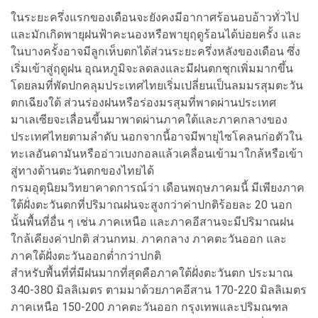
ในระยะครึ่งแรกของเดือนจะยังคงมีอากาศร้อนอบอ้าวทั่วไป
และมักเกิดพายุฝนฟ้าคะนองหรือพายุฤดูร้อนได้บ่อยครั้ง และ
ในบางครั้งอาจมีลูกเห็บตกได้ส่วนระยะครึ่งหลังของเดือน ซึ่ง
เริ่มเข้าสู่ฤดูฝน อุณหภูมิจะลดลงและมีฝนตกชุกเพิ่มมากขึ้น
โดยลมที่พัดปกคลุมประเทศไทยเริ่มเปลี่ยนเป็นลมมรสุมตะวัน
ตกเฉียงใต้ ส่วนร่องฝนหรือร่องมรสุมที่พาดผ่านประเทศ
มาเลเซียจะเลื่อนขี้นมาพาดผ่านภาคใต้และภาคกลางของ
ประเทศไทยตามลำดับ นอกจากนี้อาจมีพายุไซโคลนก่อตัวใน
ทะเลอันดามันหรืออ่าวเบงกอลแล้วเคลื่อนเข้ามาใกล้หรือเข้า
สู่ทางด้านตะวันตกของไทยได้
กรมอุตุนิยมวิทยาคาดการณ์ว่า เดือนพฤษภาคมนี้ มีเพียงภาค
ใต้ฝั่งตะวันตกที่ปริมาณฝนจะสูงกว่าค่าปกติร้อยละ 20 นอก
นั้นพื้นที่อื่น ๆ เช่น ภาคเหนือ และภาคอีสานจะมีปริมาณฝน
ใกล้เคียงค่าปกติ ส่วนกทม. ภาคกลาง ภาคตะวันออก และ
ภาคใต้ฝั่งตะวันออกต่ำกว่าปกติ
สำหรับพื้นที่ที่มีฝนมากที่สุดคือภาคใต้ฝั่งตะวันตก ประมาณ
340-380 มิลลิเมตร ตามมาด้วยภาคอีสาน 170-220 มิลลิเมตร
ภาคเหนือ 150-200 ภาคตะวันออก กรุงเทพและปริมณฑล