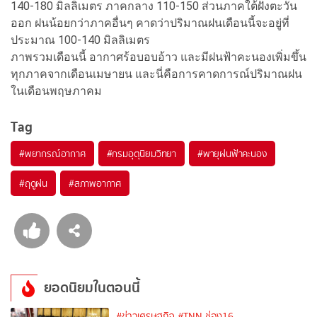
140-180 มิลลิเมตร ภาคกลาง 110-150 ส่วนภาคใต้ฝั่งตะวัน
ออก ฝนน้อยกว่าภาคอื่นๆ คาดว่าปริมาณฝนเดือนนี้จะอยู่ที่
ประมาณ 100-140 มิลลิเมตร
ภาพรวมเดือนนี้ อากาศร้อบอบอ้าว และมีฝนฟ้าคะนองเพิ่มขึ้น
ทุกภาคจากเดือนเมษายน และนี่คือการคาดการณ์ปริมาณฝน
ในเดือนพฤษภาคม
Tag
#
พยากรณ์อากาศ
#
กรมอุตุนิยมวิทยา
#
พายุฝนฟ้าคะนอง
#
ฤดูฝน
#
สภาพอากาศ
ยอดนิยมในตอนนี้
#ข่าวเศรษฐกิจ
#TNN ช่อง16