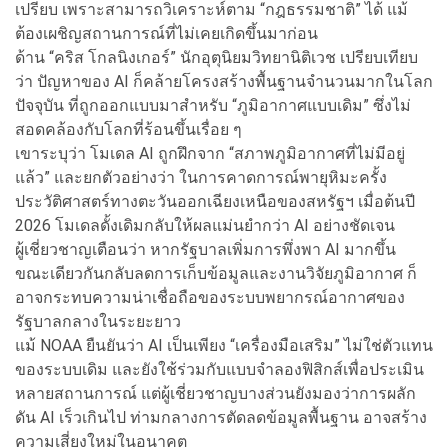
เปรียบ เพราะสามารถวิเคราะห์ตาม “กฎธรรมชาติ” ได้ แม้
ต้องเผชิญสถานการณ์ที่ไม่เคยเกิดขึ้นมาก่อน
ด้าน “คริส โกลนิงเกอร์” นักอุตุนิยมวิทยานิติเวช เปรียบเทียบ
ว่า ปัญหาของ AI ก็คล้ายโครงสร้างพื้นฐานจำนวนมากในโลก
ปัจจุบัน ที่ถูกออกแบบมาสำหรับ “ภูมิอากาศแบบเดิม” ซึ่งไม่
สอดคล้องกับโลกที่ร้อนขึ้นเรื่อย ๆ
เขาระบุว่า โมเดล AI ถูกฝึกจาก “สภาพภูมิอากาศที่ไม่มีอยู่
แล้ว” และยกตัวอย่างว่า ในการคาดการณ์พายุหิมะครั้ง
ประวัติศาสตร์ทางตะวันออกเฉียงเหนือของสหรัฐฯ เมื่อต้นปี
2026 โมเดลดั้งเดิมกลับให้ผลแม่นยำกว่า AI อย่างชัดเจน
ผู้เชี่ยวชาญเตือนว่า หากรัฐบาลเพิ่มการพึ่งพา AI มากขึ้น
ขณะเดียวกันกลับลดการเก็บข้อมูลและงานวิจัยภูมิอากาศ ก็
อาจกระทบความน่าเชื่อถือของระบบพยากรณ์อากาศของ
รัฐบาลกลางในระยะยาว
แม้ NOAA ยืนยันว่า AI เป็นเพียง “เครื่องมือเสริม” ไม่ใช่ตัวแทน
ของระบบเดิม และยังใช้ร่วมกับแบบจำลองฟิสิกส์เพื่อประเมิน
หลายสถานการณ์ แต่ผู้เชี่ยวชาญบางส่วนยังมองว่าการผลัก
ดัน AI เร็วเกินไป ท่ามกลางการตัดลดข้อมูลพื้นฐาน อาจสร้าง
ความเสี่ยงใหม่ในอนาคต