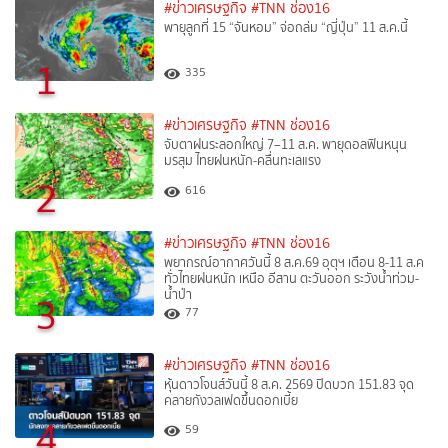
#ข่าวเศรษฐกิจ
#TNN ช่อง16
พายุลูกที่ 15 “จันหอม” จ่อถล่ม “ญี่ปุ่น” 11 ส.ค.นี้
1
335
#ข่าวเศรษฐกิจ
#TNN ช่อง16
จับตาฝนระลอกใหญ่ 7–11 ส.ค. พายุดอลฟินหนุน
มรสุม ไทยฝนหนัก-คลื่นทะเลแรง
2
616
#ข่าวเศรษฐกิจ
#TNN ช่อง16
พยากรณ์อากาศวันนี้ 8 ส.ค.69 อุตุฯ เตือน 8-11 ส.ค
ทั่วไทยฝนหนัก เหนือ อีสาน ตะวันออก ระวังน้ำท่วม-
น้ำป่า
3
77
#ข่าวเศรษฐกิจ
#TNN ช่อง16
หุ้นดาวโจนส์วันนี้ 8 ส.ค. 2569 ปิดบวก 151.83 จุด
คลายกังวลเฟดขึ้นดอกเบี้ย
4
59