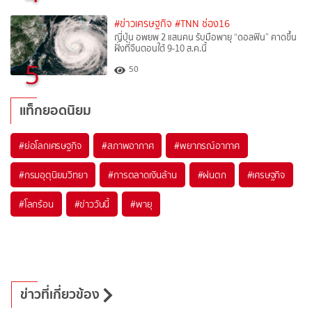
#ข่าวเศรษฐกิจ
#TNN ช่อง16
ญี่ปุ่น อพยพ 2 แสนคน รับมือพายุ “ดอลฟิน” คาดขึ้น
ฝั่งที่จีนตอนใต้ 9-10 ส.ค.นี้
5
50
แท็กยอดนิยม
#
ย่อโลกเศรษฐกิจ
#
สภาพอากาศ
#
พยากรณ์อากาศ
#
กรมอุตุนิยมวิทยา
#
การตลาดเงินล้าน
#
ฝนตก
#
เศรษฐกิจ
#
โลกร้อน
#
ข่าววันนี้
#
พายุ
ข่าวที่เกี่ยวข้อง