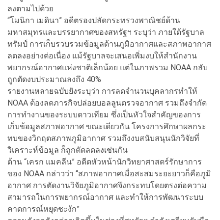
ลงตามไปด้วย
“โมนิกา เมดินา” อดีตรองปลัดกระทรวงพาณิชย์ด้าน
มหาสมุทรและบรรยากาศของสหรัฐฯ ระบุว่า ภายใต้รัฐบาล
ทรัมป์ การเก็บรวบรวมข้อมูลด้านภูมิอากาศและสภาพอากาศ
ลดลงอย่างต่อเนื่อง แม้รัฐบาลจะเสนอเพิ่มงบให้สำนักงาน
พยากรณ์อากาศแห่งชาติเล็กน้อย แต่ในภาพรวม NOAA กลับ
ถูกตัดงบประมาณลงถึง 40%
รายงานหลายฉบับยังระบุว่า การลดจำนวนบุคลากรทำให้
NOAA ต้องลดภารกิจปล่อยบอลลูนตรวจอากาศ รวมถึงจำกัด
การทำงานของระบบดาวเทียม ซึ่งเป็นหัวใจสำคัญของการ
เก็บข้อมูลสภาพอากาศ ขณะเดียวกัน โครงการศึกษาผลกระ
ทบของวิกฤตสภาพภูมิอากาศ รวมถึงงบสนับสนุนนักวิจัยที่
วิเคราะห์ข้อมูล ก็ถูกตัดลดลงเช่นกัน
ด้าน “เครก แมคลีน” อดีตหัวหน้านักวิทยาศาสตร์รักษาการ
ของ NOAA กล่าวว่า “สภาพอากาศเมื่อสะสมระยะยาวก็คือภูมิ
อากาศ การตัดงานวิจัยภูมิอากาศจึงกระทบโดยตรงต่อความ
สามารถในการพยากรณ์อากาศ และทำให้การพัฒนาระบบ
คาดการณ์หยุดชะงัก”