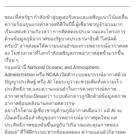
ขณะที่สหรัฐฯ กำลังเข้าสู่ฤดูเฮอริเคนและเผชิญแนวโน้มคลื่น
ความร้อนรุนแรงทำลายสถิติในปีนี้ ผู้เชี่ยวชาญจำนวนมาก
เริ่มแสดงความกังวลว่า การตัดลดงบประมาณและโครงการ
ด้านข้อมูลภูมิอากาศของรัฐบาลประธานาธิบดี “โดนัลด์
ทรัมป์” อาจส่งผลให้ความแม่นยำของการพยากรณ์อากาศลด
ลง ในช่วงเวลาที่โลกกำลังเผชิญสภาพอากาศสุดขั้วมากขึ้น
เรื่อย ๆ
ก่อนหน้านี้ National Oceanic and Atmospheric
Administration หรือ NOAA เปิดตัวระบบพยากรณ์อากาศด้วย
ปัญญาประดิษฐ์ หรือ AI โดยระบุว่าจะช่วยเพิ่มทั้งความเร็ว
ประสิทธิภาพ และความแม่นยำในการคาดการณ์สภาพ
อากาศ พร้อมเปิดเผยว่า ระบบดังกล่าวถูกฝึกด้วยข้อมูลสภาพ
อากาศย้อนหลังนานหลายศตวรรษ
อย่างไรก็ตาม ผู้เชี่ยวชาญด้านภูมิอากาศเตือนว่า แม้ AI จะ
เป็นเครื่องมือสำคัญของการพยากรณ์อากาศยุคใหม่ แต่
ประสิทธิภาพของมันขึ้นอยู่กับ “ปริมาณและคุณภาพของ
ข้อมูล” ที่ใช้ฝึกระบบ หากข้อมูลลดลง ความแม่นยำก็อาจลด