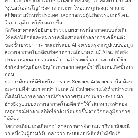
ความกังวลดังกล่าวเกิดขึ้นในช่วงที่สหรัฐฯ กำลังเตรียมรับมือ
“ซูเปอร์เอลนีโญ” ซึ่งคาดว่าจะทำให้อุณหภูมิพุ่งสูง ทำลาย
สถิติความร้อนทั่วประเทศ และอาจกระตุ้นกิจกรรมเฮอริเคน
ในบางภูมิภาคให้รุนแรงขึ้น
นักวิทยาศาสตร์อธิบายว่า ระบบพยากรณ์อากาศแบบดั้งเดิม
ใช้หลักฟิสิกส์และสมการคณิตศาสตร์จำลองการเคลื่อนตัว
ของชั้นบรรยากาศ ขณะที่ระบบ AI จะเรียนรู้จากรูปแบบข้อมูล
สภาพอากาศในอดีตเพื่อคาดการณ์อนาคต แม้ AI จะใช้พลัง
ประมวลผลน้อยกว่าและทำงานได้รวดเร็วกว่า แต่กลับมีข้อ
จำกัดสำคัญเมื่อเผชิญ “สภาพอากาศสุดขั้ว” ที่ไม่เคยเกิดขึ้นมา
ก่อน
ผลการศึกษาที่ตีพิมพ์ในวารสาร Science Advances เมื่อเดือน
เมษายนที่ผ่านมา พบว่า โมเดล AI ยังทำผลงานได้ต่ำกว่าระบบ
ดั้งเดิมในการคาดการณ์ภัยอากาศรุนแรง เพราะระบบมัก
อ้างอิงรูปแบบสภาพอากาศในอดีต ทำให้ไม่สามารถจำลอง
เหตุการณ์ทำลายสถิติที่กำลังเกิดบ่อยขึ้นจากวิกฤตภูมิอากาศ
ได้ดีพอ
“เซบาสเตียน เองเกิลเกอ” ศาสตราจารย์จากมหาวิทยาลัยเจนี
วา หนึ่งในผู้ร่วมวิจัย กล่าวว่า ระบบแบบฟิสิกส์ยังมีข้อได้