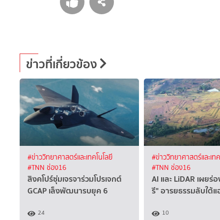
ข่าวที่เกี่ยวข้อง
#ข่าววิทยาศาสตร์และเทคโนโลยี
#ข่าววิทยาศาสตร์และเทค
#TNN ช่อง16
#TNN ช่อง16
สิงคโปร์ซุ่มเจรจาร่วมโปรเจกต์
AI และ LiDAR เผยร่อ
GCAP เล็งพัฒนารบยุค 6
รี" อารยธรรมลับใต้
24
10