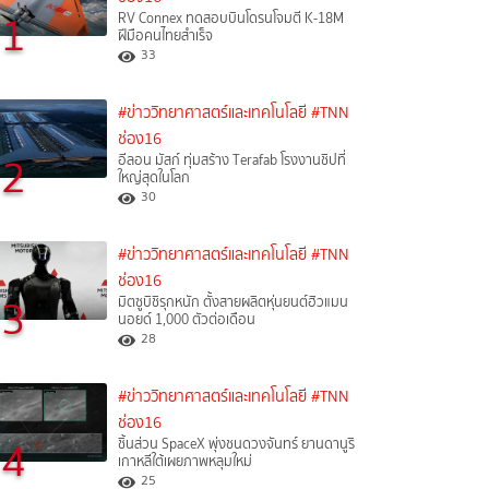
1
RV Connex ทดสอบบินโดรนโจมตี K-18M
ฝีมือคนไทยสำเร็จ
33
#ข่าววิทยาศาสตร์และเทคโนโลยี
#TNN
ช่อง16
2
อีลอน มัสก์ ทุ่มสร้าง Terafab โรงงานชิปที่
ใหญ่สุดในโลก
30
#ข่าววิทยาศาสตร์และเทคโนโลยี
#TNN
ช่อง16
3
มิตซูบิชิรุกหนัก ตั้งสายผลิตหุ่นยนต์ฮิวแมน
นอยด์ 1,000 ตัวต่อเดือน
28
#ข่าววิทยาศาสตร์และเทคโนโลยี
#TNN
ช่อง16
4
ชิ้นส่วน SpaceX พุ่งชนดวงจันทร์ ยานดานูริ
เกาหลีใต้เผยภาพหลุมใหม่
25