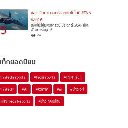
#ข่าววิทยาศาสตร์และเทคโนโลยี
#TNN
ช่อง16
5
สิงคโปร์ซุ่มเจรจาร่วมโปรเจกต์ GCAP เล็ง
พัฒนารบยุค 6
24
แท็กยอดนิยม
#
tnntechreports
#
techreports
#
TNN Tech
#
tnntech
#
AI
#
อวกาศ
#
ai
#
ข่าวไอที
#
TNN Tech Reports
#
ข่าวเทคโนโลยี