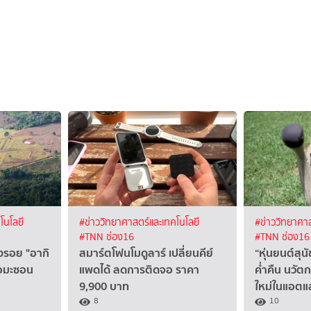
โนโลยี
#ข่าววิทยาศาสตร์และเทคโนโลยี
#ข่าววิทยาศาส
#TNN ช่อง16
#TNN ช่อง16
งรอย "อากิ
สมาร์ตโฟนโมดูลาร์ เปลี่ยนคีย์
“หุ่นยนต์สุ
แอมะซอน
แพดได้ ลดการติดจอ ราคา
ค่ำคืน นวั
9,900 บาท
ใหม่ในแอต
8
10