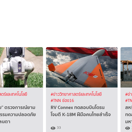
ตร์และเทคโนโลยี
#ข่าววิทยาศาสตร์และเทคโนโลยี
#ข่
#TNN ช่อง16
#TN
นัข” ตรวจการณ์ยาม
RV Connex ทดสอบบินโดรน
สหร
ตกรรมความปลอดภัย
โจมตี K-18M ฝีมือคนไทยสำเร็จ
ทดส
แลนตา
มห
33