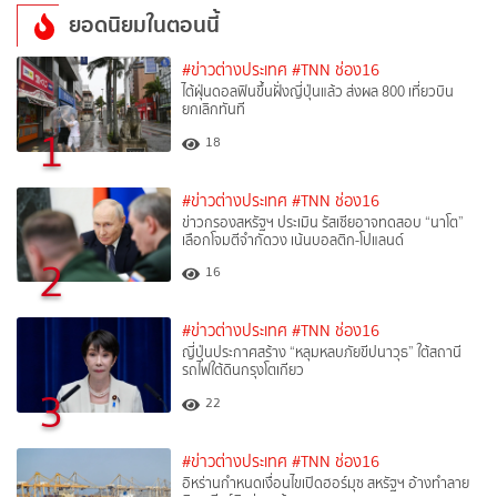
ยอดนิยมในตอนนี้
#ข่าวต่างประเทศ
#TNN ช่อง16
ไต้ฝุ่นดอลฟินขึ้นฝั่งญี่ปุ่นแล้ว ส่งผล 800 เที่ยวบิน
ยกเลิกทันที
1
18
#ข่าวต่างประเทศ
#TNN ช่อง16
ข่าวกรองสหรัฐฯ ประเมิน รัสเซียอาจทดสอบ “นาโต”
เลือกโจมตีจำกัดวง เน้นบอลติก-โปแลนด์
2
16
#ข่าวต่างประเทศ
#TNN ช่อง16
ญี่ปุ่นประกาศสร้าง “หลุมหลบภัยขีปนาวุธ” ใต้สถานี
รถไฟใต้ดินกรุงโตเกียว
3
22
#ข่าวต่างประเทศ
#TNN ช่อง16
อิหร่านกำหนดเงื่อนไขเปิดฮอร์มุซ สหรัฐฯ อ้างทำลาย