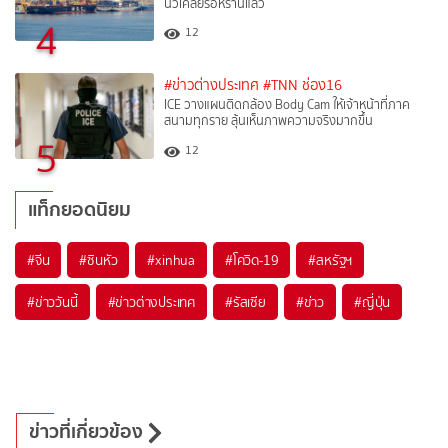
นิวเคลียร์อิหร่านแล้ว
4
12
#ข่าวต่างประเทศ
#TNN ช่อง16
ICE วางแผนติดกล้อง Body Cam ให้เจ้าหน้าที่ภาค
สนามทุกราย ลุ้นเห็นภาพความจริงมากขึ้น
5
12
แท็กยอดนิยม
#
จีน
#
ซินหัว
#
xinhua
#
โควิด-19
#
สหรัฐฯ
#
ข่าววันนี้
#
ข่าวต่างประเทศ
#
รัสเซีย
#
ข่าว
#
ญี่ปุ่น
ข่าวที่เกี่ยวข้อง