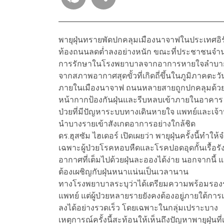
พายุฝุ่นทรายพัดปกคลุมเมืองนาจาฟในประเทศอิรัก เ
ท้องถนนลดต่ำลงอย่างหนัก ขณะที่ประชาชนจำนวนมา
การรักษาในโรงพยาบาลจากอาการหายใจลำบาก 
จากสภาพอากาศสุดขั้วที่เกิดถี่ขึ้นในภูมิภาคตะ
ภายในเมืองนาจาฟ ถนนหลายสายถูกปกคลุมด้วย
หน้ากากป้องกันฝุ่นและรีบหลบเข้าภายในอาคาร 
ป่วยที่มีปัญหาระบบทางเดินหายใจ แพทย์และเจ้าหน
นำบางรายเข้าสังเกตอาการอย่างใกล้ชิด
ดร.ฮุสซัม ไฮเดอร์ เปิดเผยว่า พายุฝุ่นครั้งนี้ทำใ
เฉพาะผู้ป่วยโรคหอบหืดและโรคปอดอุดกั้นเรื้อรั
อากาศที่เต็มไปด้วยฝุ่นละอองได้ง่าย นอกจากนี้
ต้องเผชิญกับฝุ่นหนาแน่นเป็นเวลานาน
ทางโรงพยาบาลระบุว่าได้เตรียมความพร้อมรองร
แพทย์ แต่ผู้ป่วยหลายรายยังคงต้องอยู่ภายใต้ก
ลงได้อย่างรวดเร็ว โดยเฉพาะในกลุ่มเปราะบาง
เหตุการณ์ครั้งนี้สะท้อนให้เห็นถึงปัญหาพายุฝุ่นท