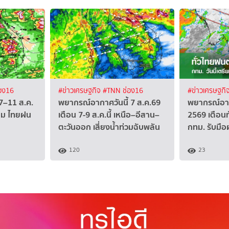
อง16
#ข่าวเศรษฐกิจ
#TNN ช่อง16
#ข่าวเศรษฐกิ
7–11 ส.ค.
พยากรณ์อากาศวันนี้ 7 ส.ค.69
พยากรณ์อาก
ุม ไทยฝน
เตือน 7-9 ส.ค.นี้ เหนือ–อีสาน–
2569 เตือน
ตะวันออก เสี่ยงน้ำท่วมฉับพลัน
กทม. รับมือ
120
23