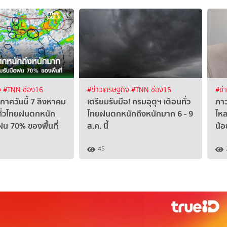
จ
#TNN ช่อง16
#ข่าวเศรษฐกิจ
#TNN ช่อง16
#ข่
าศวันนี้ 7 สิงหาคม
เตรียมรับมือ! กรมอุตุฯ เตือนทั่ว
ภาว
ทั่วไทยฝนตกหนัก
ไทยฝนตกหนักถึงหนักมาก 6 - 9
ไหล
ฝน 70% ของพื้นที่
ส.ค. นี้
น้อ
45