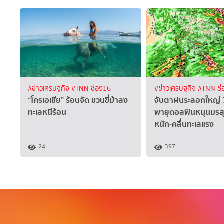
#ข่าวเศรษฐกิจ
#TNN ช่อง16
#ข่าวเศรษฐกิจ
#TNN ช่
“โครเอเชีย” ร้อนจัด ชวนขี่ม้าลง
จับตาฝนระลอกใหญ่ 
ทะเลหนีร้อน
พายุดอลฟินหนุนมรส
หนัก-คลื่นทะเลแรง
24
397