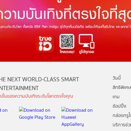
วันนี้
HE NEXT WORLD-CLASS SMART
NTERTAINMENT
สิทธิพิเศษ
ีกขั้นของความบันเทิงระดับโลกตรงใจคุณ
เกม
ช้อปปิ้ง
กล่องทรูไอ
บริการช่ว