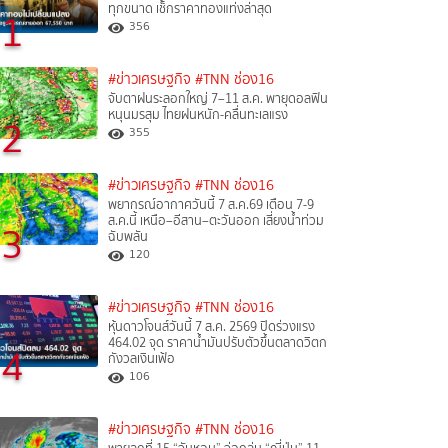
ทุกขนาด เช็กราคาทองแท่งล่าสุด
1
356
#ข่าวเศรษฐกิจ
#TNN ช่อง16
จับตาฝนระลอกใหญ่ 7–11 ส.ค. พายุดอลฟิน
หนุนมรสุม ไทยฝนหนัก-คลื่นทะเลแรง
2
355
#ข่าวเศรษฐกิจ
#TNN ช่อง16
พยากรณ์อากาศวันนี้ 7 ส.ค.69 เตือน 7-9
ส.ค.นี้ เหนือ–อีสาน–ตะวันออก เสี่ยงน้ำท่วม
3
ฉับพลัน
120
#ข่าวเศรษฐกิจ
#TNN ช่อง16
หุ้นดาวโจนส์วันนี้ 7 ส.ค. 2569 ปิดร่วงแรง
464.02 จุด ราคาน้ำมันปรับตัวขึ้นตลาดวิตก
4
กังวลเงินเฟ้อ
106
#ข่าวเศรษฐกิจ
#TNN ช่อง16