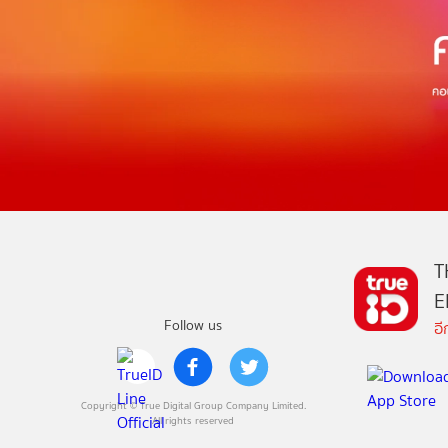
T
E
Follow us
อ
Copyright © True Digital Group Company Limited.
All rights reserved