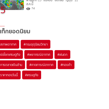
พายุลูกที่ 15 “จันหอม” จ่อถล่ม “ญี่ปุ่น” 11
ส.ค.นี้
5
74
แท็กยอดนิยม
#
สภาพอากาศ
#
กรมอุตุนิยมวิทยา
#
ย่อโลกเศรษฐกิจ
#
พยากรณ์อากาศ
#
ฝนตก
#
การตลาดเงินล้าน
#
คาดการณ์อากาศ
#
ทองคำ
#
ราคาทองวันนี้
#
เศรษฐกิจ