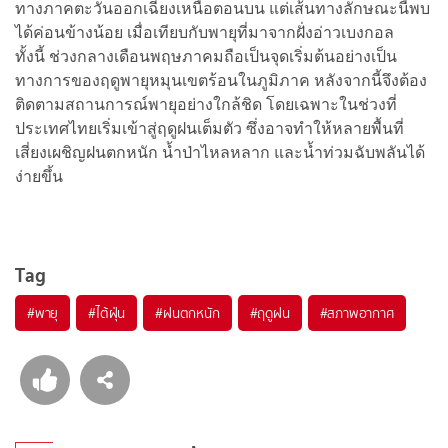
ทางภาคตะวันออกเฉียงเหนือตอนบน แต่เส้นทางลักษณะนี้พบ
ได้ค่อนข้างน้อย เมื่อเทียบกับพายุที่มาจากฝั่งอ่าวเบงกอล
ทั้งนี้ ช่วงกลางเดือนพฤษภาคมถือเป็นจุดเริ่มต้นอย่างเป็น
ทางการของฤดูพายุหมุนเขตร้อนในภูมิภาค หลังจากนี้จึงต้อง
ติดตามสถานการณ์พายุอย่างใกล้ชิด โดยเฉพาะในช่วงที่
ประเทศไทยเริ่มเข้าสู่ฤดูฝนเต็มตัว ซึ่งอาจทำให้หลายพื้นที่
เสี่ยงเผชิญฝนตกหนัก น้ำป่าไหลหลาก และน้ำท่วมฉับพลันได้
ง่ายขึ้น
Tag
#
พายุ
#
ไต้ฝุ่น
#
ฝนตกหนัก
#
ฤดูฝน
#
สภาพอากาศ