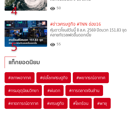
4
50
#ข่าวเศรษฐกิจ
#TNN ช่อง16
หุ้นดาวโจนส์วันนี้ 8 ส.ค. 2569 ปิดบวก 151.83 จุด
คลายกังวลเฟดขึ้นดอกเบี้ย
5
55
แท็กยอดนิยม
#
สภาพอากาศ
#
ย่อโลกเศรษฐกิจ
#
พยากรณ์อากาศ
#
กรมอุตุนิยมวิทยา
#
ฝนตก
#
การตลาดเงินล้าน
#
คาดการณ์อากาศ
#
เศรษฐกิจ
#
โลกร้อน
#
พายุ