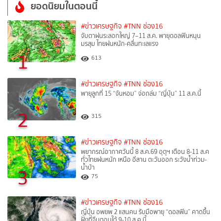
ยอดนิยมในตอนนี้
#ข่าวเศรษฐกิจ
#TNN ช่อง16
จับตาฝนระลอกใหญ่ 7–11 ส.ค. พายุดอลฟินหนุน
มรสุม ไทยฝนหนัก-คลื่นทะเลแรง
1
613
#ข่าวเศรษฐกิจ
#TNN ช่อง16
พายุลูกที่ 15 “จันหอม” จ่อถล่ม “ญี่ปุ่น” 11 ส.ค.นี้
2
315
#ข่าวเศรษฐกิจ
#TNN ช่อง16
พยากรณ์อากาศวันนี้ 8 ส.ค.69 อุตุฯ เตือน 8-11 ส.ค
ทั่วไทยฝนหนัก เหนือ อีสาน ตะวันออก ระวังน้ำท่วม-
น้ำป่า
3
75
#ข่าวเศรษฐกิจ
#TNN ช่อง16
ญี่ปุ่น อพยพ 2 แสนคน รับมือพายุ “ดอลฟิน” คาดขึ้น
ฝั่งที่จีนตอนใต้ 9-10 ส.ค.นี้