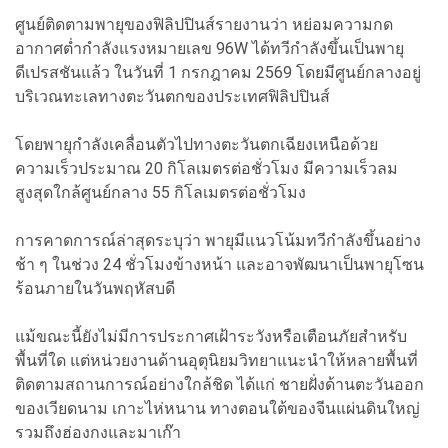
ศูนย์ติดตามพายุของฟิลิปปินส์รายงานว่า หย่อมความกด
อากาศต่ำกำลังแรงหมายเลข 96W ได้ทวีกำลังขึ้นเป็นพายุ
ดีเปรสชันแล้ว ในวันที่ 1 กรกฎาคม 2569 โดยมีศูนย์กลางอยู่
บริเวณทะเลทางตะวันตกของประเทศฟิลิปปินส์
โดยพายุกำลังเคลื่อนตัวไปทางตะวันตกเฉียงเหนือด้วย
ความเร็วประมาณ 20 กิโลเมตรต่อชั่วโมง มีความเร็วลม
สูงสุดใกล้ศูนย์กลาง 55 กิโลเมตรต่อชั่วโมง
การคาดการณ์ล่าสุดระบุว่า พายุมีแนวโน้มทวีกำลังขึ้นอย่าง
ช้า ๆ ในช่วง 24 ชั่วโมงข้างหน้า และอาจพัฒนาเป็นพายุโซน
ร้อนภายในวันพฤหัสบดี
แม้ขณะนี้ยังไม่มีการประกาศเฝ้าระวังหรือเตือนภัยสำหรับ
พื้นที่ใด แต่หน่วยงานด้านอุตุนิยมวิทยาแนะนำให้หลายพื้นที่
ติดตามสถานการณ์อย่างใกล้ชิด ได้แก่ ชายฝั่งด้านตะวันออก
ของเวียดนาม เกาะไห่หนาน ทางตอนใต้ของจีนแผ่นดินใหญ่
รวมถึงฮ่องกงและมาเก๊า