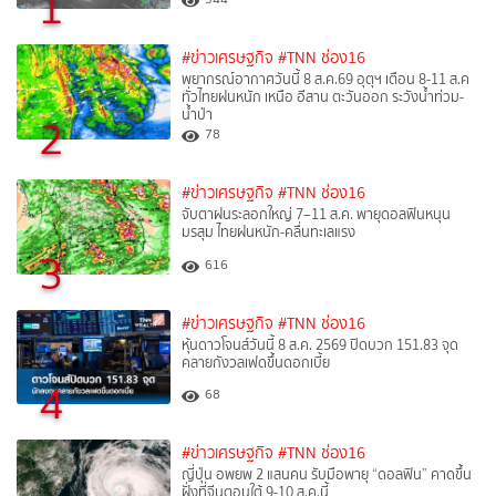
1
#ข่าวเศรษฐกิจ
#TNN ช่อง16
พยากรณ์อากาศวันนี้ 8 ส.ค.69 อุตุฯ เตือน 8-11 ส.ค
ทั่วไทยฝนหนัก เหนือ อีสาน ตะวันออก ระวังน้ำท่วม-
น้ำป่า
2
78
#ข่าวเศรษฐกิจ
#TNN ช่อง16
จับตาฝนระลอกใหญ่ 7–11 ส.ค. พายุดอลฟินหนุน
มรสุม ไทยฝนหนัก-คลื่นทะเลแรง
3
616
#ข่าวเศรษฐกิจ
#TNN ช่อง16
หุ้นดาวโจนส์วันนี้ 8 ส.ค. 2569 ปิดบวก 151.83 จุด
คลายกังวลเฟดขึ้นดอกเบี้ย
4
68
#ข่าวเศรษฐกิจ
#TNN ช่อง16
ญี่ปุ่น อพยพ 2 แสนคน รับมือพายุ “ดอลฟิน” คาดขึ้น
ฝั่งที่จีนตอนใต้ 9-10 ส.ค.นี้