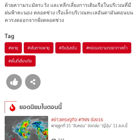
ด้วยความระมัดระวัง และหลีกเลี่ยงการเดินเรือในบริเวณที่มี
ฝนฟ้าคะนอง ตลอดช่วง เรือเล็กบริเวณทะเลอันดามันตอนบน
ควรงดออกจากฝั่งตลอดช่วง
Tag
#
พายุ
#
เส้นทางพายุ
#
ดีเปรสชัน
#
หย่อมความกดอากาศต่ำ
#
พื้นที่เสี่ยงภัย
ยอดนิยมในตอนนี้
#ข่าวเศรษฐกิจ
#TNN ช่อง16
พายุลูกที่ 15 “จันหอม” จ่อถล่ม “ญี่ปุ่น” 11 ส.ค.นี้
344