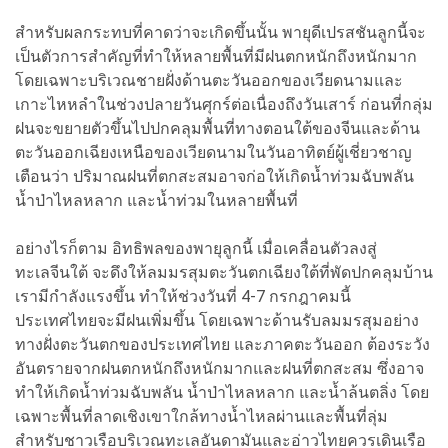
สำหรับผลกระทบที่คาดว่าจะเกิดขึ้นนั้น พายุดีเปรสชันลูกนี้จะ
เป็นตัวการสำคัญที่ทำให้หลายพื้นที่มีฝนตกหนักถึงหนักมาก
โดยเฉพาะบริเวณชายฝั่งด้านตะวันออกของเวียดนามและ
เกาะไหหลำในช่วงปลายวันศุกร์ต่อเนื่องถึงวันเสาร์ ก่อนที่กลุ่ม
ฝนจะขยายตัวขึ้นไปปกคลุมพื้นที่ทางตอนใต้ของจีนและด้าน
ตะวันออกเฉียงเหนือของเวียดนามในวันอาทิตย์ผู้เชี่ยวชาญ
เตือนว่า ปริมาณฝนที่ตกสะสมอาจก่อให้เกิดน้ำท่วมฉับพลัน
น้ำป่าไหลหลาก และน้ำท่วมในหลายพื้นที่
อย่างไรก็ตาม อิทธิพลของพายุลูกนี้ เมื่อเคลื่อนตัวลงสู่
ทะเลจีนใต้ จะดึงให้ลมมรสุมตะวันตกเฉียงใต้ที่พัดปกคลุมบ้าน
เรามีกำลังแรงขึ้น ทำให้ช่วงวันที่ 4-7 กรกฎาคมนี้
ประเทศไทยจะมีฝนเพิ่มขึ้น โดยเฉพาะด้านรับลมมรสุมอย่าง
ทางฝั่งตะวันตกของประเทศไทย และภาคตะวันออก ต้องระวัง
อันตรายจากฝนตกหนักถึงหนักมากและฝนที่ตกสะสม ซึ่งอาจ
ทำให้เกิดน้ำท่วมฉับพลัน น้ำป่าไหลหลาก และน้ำล้นตลิ่ง โดย
เฉพาะพื้นที่ลาดเชิงเขาใกล้ทางน้ำไหลผ่านและพื้นที่ลุ่ม
สำหรับชาวเรือบริเวณทะเลอันดามันและอ่าวไทยควรเดินเรือ