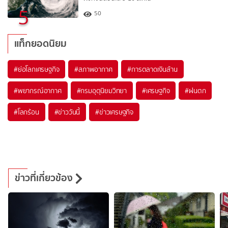
5
50
แท็กยอดนิยม
#
ย่อโลกเศรษฐกิจ
#
สภาพอากาศ
#
การตลาดเงินล้าน
#
พยากรณ์อากาศ
#
กรมอุตุนิยมวิทยา
#
เศรษฐกิจ
#
ฝนตก
#
โลกร้อน
#
ข่าววันนี้
#
ข่าวเศรษฐกิจ
ข่าวที่เกี่ยวข้อง