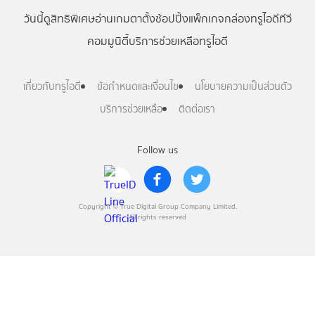
วันนี้
ดู
สิทธิพิเศษ
อ่าน
เกม
ตาตั้ง
ช้อปปิ้ง
แพ็กเกจ
กล่องทรูไอดีทีวี
คอมมูนิตี้
บริการช่วยเหลือทรูไอดี
เกี่ยวกับทรูไอดี
ข้อกำหนดและเงื่อนไข
นโยบายความเป็นส่วนตัว
บริการช่วยเหลือ
ติดต่อเรา
Follow us
Copyright © True Digital Group Company Limited.
All rights reserved