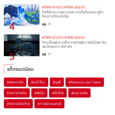
#TNN เจาะข่าว
#TNN ช่อง16
ไทยรีเซ็ตเกม Data Center จากดึงเงินลงทุน สู่คัด
โครงการที่ประเทศคุ้ม
4
16
#TNN เจาะข่าว
#TNN ช่อง16
วิกฤตโรงพยาบาลไทย รายจ่ายพุ่ง รายรับไม่พอ เงิน
รพ.ติดลบกว่า 400 แห่ง
5
13
แท็กยอดนิยม
#
ฝนตกหนัก
#
แม่น้ำโขง
#
บูลลี่
#
America's Got Talent
#
วงการบันเทิง
#
ศิลปิน
#
เด็กไทย
#
เนเน่ รอยัล
#
นักการเมืองไทย
#
การเมืองนนทบุรี