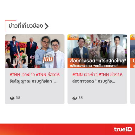
ข่าวที่เกี่ยวข้อง
#TNN เจาะข่าว
#TNN ช่อง16
#TNN เจาะข่าว
#TNN ช่อง16
จับสัญญาณเศรษฐกิจโลก "…
ส่องทางรอด "เศรษฐกิจ…
38
35