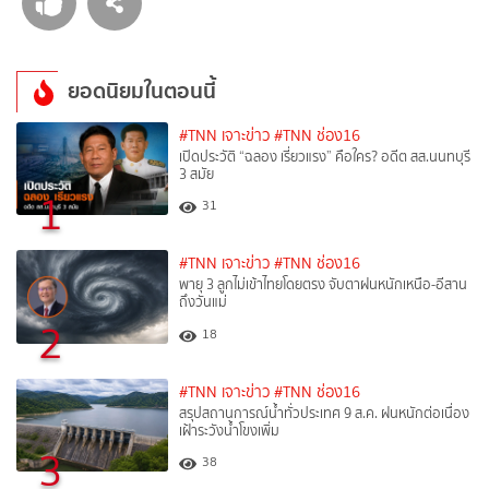
ยอดนิยมในตอนนี้
#TNN เจาะข่าว
#TNN ช่อง16
เปิดประวัติ “ฉลอง เรี่ยวแรง” คือใคร? อดีต สส.นนทบุรี
3 สมัย
1
31
#TNN เจาะข่าว
#TNN ช่อง16
พายุ 3 ลูกไม่เข้าไทยโดยตรง จับตาฝนหนักเหนือ-อีสาน
ถึงวันแม่
2
18
#TNN เจาะข่าว
#TNN ช่อง16
สรุปสถานการณ์น้ำทั่วประเทศ 9 ส.ค. ฝนหนักต่อเนื่อง
เฝ้าระวังน้ำโขงเพิ่ม
3
38