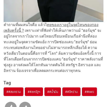
คำถามที่ผมสนใจคือ แล้วไ
ทยของเราอยู่ในจุดไหนของกอง
เพลิงครั้งนี้ ?
เพราะเท่าที่ฟังทำให้เห็นภาพว่าแม้ "ฮอร์มุซ" จะ
อยู่ไกลจากเราไปมาก แต่ไทยเปรียบเหมือนเรือลำนึงที่ล่อง
ทะเลอยู่ในจุดความขัดแย้ง การปิดช่องแคบ "ฮอร์มุซ" ย่อม
กระทบต่อพลังงานไทยอย่างไม่สามารถหลีกเลี่ยงได้ ความ
หวังเดียวในตอนนี้คือการที่ "โลก" ล้มความขัดแย้งครั้งนี้ การ
ที่โลกเดือดร้อนจากการปิดช่องแคบ "ฮอร์มุซ" ราคาพลังงานที่
พุ่งสูง อาจส่งผลให้โลกหันมากดดันให้ สหรัฐฯ อิสราเอล และ
อิหร่าน จ้องเจรจาเพื่อลดผลกระทบต่อเราทุกคน
Tag
#
#สงคราม
#
#สหรัฐฯ
#
#น้ำมัน
#
#อิหร่าน
#
#แพง