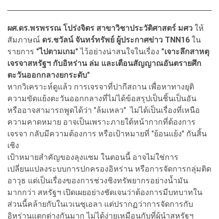
ผศ.ดร.พรพรรณ โปร่งจิตร สาขาวิชาประวัติศาสตร์ มศว
ให้
สัมภาษณ์
ดร.ชวัลน์ จันทร์ทรัพย์ ผู้ประกาศข่าว TNN16
ใน
รายการ
"ไปตามเกม"
ไว้อย่างน่าสนใจในเรื่อง
"เจาะลึกสาหตุ
เจรจาสหรัฐฯ กับอิหร่าน ล่ม และเตือนสัญญาณอันตรายศึก
ตะวันออกกลางยกระดับ"
หากวิเคราะห์ดูแล้ว การเจรจาที่ปากีสถาน เพื่อหาทางยุติ
ความขัดแย้งตะวันออกกลางที่ไม่ได้ข้อสรุปเป็นชิ้นเป็นอัน
หรืออาจสามารถพูดได้ว่า "ล้มเหลว" ไม่ได้เป็นเรื่องที่เหนือ
ความคาดหมาย อาจเป็นเพราะภายใต้หน้ากากที่ต้องการ
เจรจา กลับมีความต้องการ หรือเป้าหมายที่ "ย้อนแย้ง" กันสิ้น
เชิง
เป้าหมายสำคัญของลุงแซม ในตอนนี้ อาจไม่ใช่การ
เปลี่ยนแปลงระบบการปกครองอิหร่าน หรือการจัดการกลุ่มติด
อาวุธ แต่เป็นเรื่องของการช่วงชิงทรัพยากรอย่างน้ำมัน
มากกว่า สหรัฐฯ เปิดเผยอย่างชัดเจนว่าต้องการมีบทบาทใน
ส่วนนี้คล้ายกับในเวเนซุเอลา แต่ปรากฏว่าการจัดการกับ
อิหร่านแตกต่างกันมาก ไม่ได้ง่ายเหมือนกับที่ผู้นำสหรัฐฯ