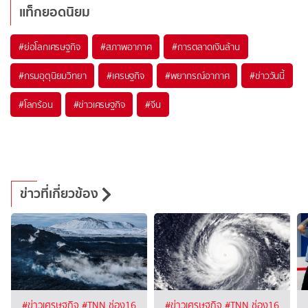
แท็กยอดนิยม
#
ย่อโลกเศรษฐกิจ
#
สภาพอากาศ
#
การตลาดเงินล้าน
#
กรมอุตุนิยมวิทยา
#
เศรษฐกิจ
#
พยากรณ์อากาศ
#
ข่าววันนี้
#
โลกร้อน
#
ข่าวเศรษฐกิจ
#
จีน
ข่าวที่เกี่ยวข้อง
#ข่าวเศรษฐกิจ
#TNN ช่อง16
#ข่าวเศรษฐกิจ
#TNN ช่อง16