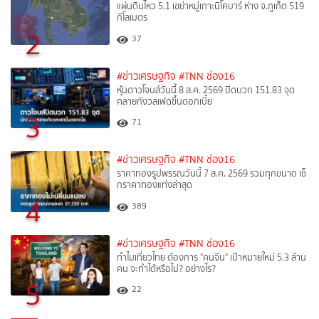
แผ่นดินไหว 5.1 เขย่าหมู่เกาะนิโคบาร์ ห่าง จ.ภูเก็ต 519
กิโลเมตร
2
37
#ข่าวเศรษฐกิจ
#TNN ช่อง16
หุ้นดาวโจนส์วันนี้ 8 ส.ค. 2569 ปิดบวก 151.83 จุด
คลายกังวลเฟดขึ้นดอกเบี้ย
3
71
#ข่าวเศรษฐกิจ
#TNN ช่อง16
ราคาทองรูปพรรณวันนี้ 7 ส.ค. 2569 รวมทุกขนาด เช็
กราคาทองแท่งล่าสุด
4
389
#ข่าวเศรษฐกิจ
#TNN ช่อง16
ทำไมเที่ยวไทย ต้องการ "คนจีน" เป้าหมายใหม่ 5.3 ล้าน
คน จะทำได้หรือไม่? อย่างไร?
5
22