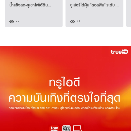
น้ำแข็งลด-ภูเขาไฟใต้ดิน…
ซูเปอร์ไต้ฝุ่น "ดอลฟิน" ระดับ …
22
21