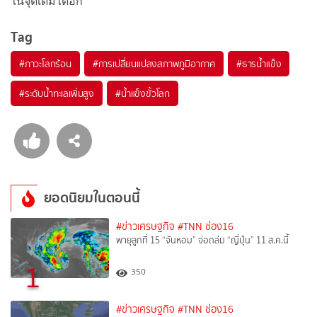
ในจุดเดิมได้อีก
Tag
#
ภาวะโลกร้อน
#
การเปลี่ยนแปลงสภาพภูมิอากาศ
#
ธารน้ำแข็ง
#
ระดับน้ำทะเลเพิ่มสูง
#
น้ำแข็งขั้วโลก
ยอดนิยมในตอนนี้
#ข่าวเศรษฐกิจ
#TNN ช่อง16
พายุลูกที่ 15 “จันหอม” จ่อถล่ม “ญี่ปุ่น” 11 ส.ค.นี้
1
350
#ข่าวเศรษฐกิจ
#TNN ช่อง16