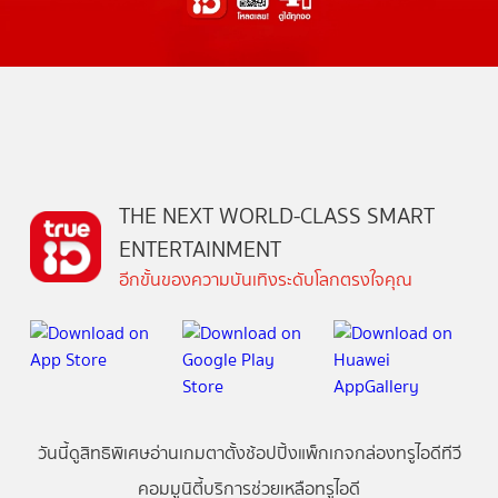
THE NEXT WORLD-CLASS SMART
ENTERTAINMENT
อีกขั้นของความบันเทิงระดับโลกตรงใจคุณ
วันนี้
ดู
สิทธิพิเศษ
อ่าน
เกม
ตาตั้ง
ช้อปปิ้ง
แพ็กเกจ
กล่องทรูไอดีทีวี
คอมมูนิตี้
บริการช่วยเหลือทรูไอดี