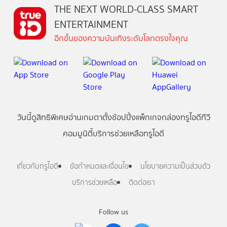
THE NEXT WORLD-CLASS SMART
ENTERTAINMENT
อีกขั้นของความบันเทิงระดับโลกตรงใจคุณ
วันนี้
ดู
สิทธิพิเศษ
อ่าน
เกม
ตาตั้ง
ช้อปปิ้ง
แพ็กเกจ
กล่องทรูไอดีทีวี
คอมมูนิตี้
บริการช่วยเหลือทรูไอดี
เกี่ยวกับทรูไอดี
ข้อกำหนดและเงื่อนไข
นโยบายความเป็นส่วนตัว
บริการช่วยเหลือ
ติดต่อเรา
Follow us