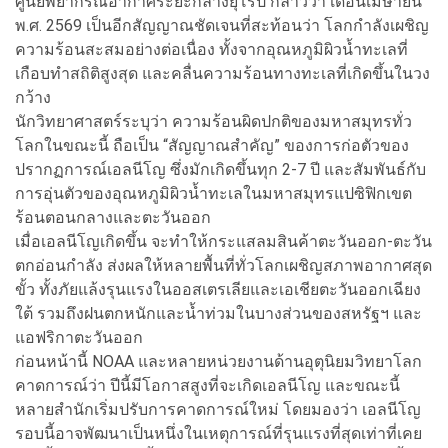
ศูนย์พยากรณ์อากาศระยะกลางยุโรป กล่าวว่า เดือนเมษายน
พ.ศ. 2569 เป็นอีกสัญญาณชัดเจนที่สะท้อนว่า โลกกำลังเผชิญ
ความร้อนสะสมอย่างต่อเนื่อง ทั้งจากอุณหภูมิผิวน้ำทะเลที่
เกือบทำสถิติสูงสุด และคลื่นความร้อนทางทะเลที่เกิดขึ้นในวง
กว้าง
นักวิทยาศาสตร์ระบุว่า ความร้อนผิดปกติของมหาสมุทรทั่ว
โลกในขณะนี้ ถือเป็น “สัญญาณสำคัญ” ของการก่อตัวของ
ปรากฏการณ์เอลนีโญ ซึ่งมักเกิดขึ้นทุก 2-7 ปี และสัมพันธ์กับ
การอุ่นตัวของอุณหภูมิผิวน้ำทะเลในมหาสมุทรแปซิฟิกเขต
ร้อนตอนกลางและตะวันออก
เมื่อเอลนีโญเกิดขึ้น จะทำให้กระแสลมสินค้าตะวันออก-ตะวัน
ตกอ่อนกำลัง ส่งผลให้หลายพื้นที่ทั่วโลกเผชิญสภาพอากาศสุด
ขั้ว ทั้งภัยแล้งรุนแรงในออสเตรเลียและเอเชียตะวันออกเฉียง
ใต้ รวมถึงฝนตกหนักและน้ำท่วมในบางส่วนของสหรัฐฯ และ
แอฟริกาตะวันออก
ก่อนหน้านี้ NOAA และหลายหน่วยงานด้านอุตุนิยมวิทยาโลก
คาดการณ์ว่า ปีนี้มีโอกาสสูงที่จะเกิดเอลนีโญ และขณะนี้
หลายสำนักเริ่มปรับการคาดการณ์ใหม่ โดยมองว่า เอลนีโญ
รอบนี้อาจพัฒนาเป็นหนึ่งในเหตุการณ์ที่รุนแรงที่สุดเท่าที่เคย