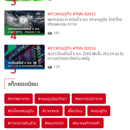
3
#ข่าวเศรษฐกิจ
#TNN ช่อง16
พยากรณ์อากาศวันนี้ 6 ส.ค. 69 พายุคูจิระ ไม่เข้าไทย -
เตือนฝนถล่ม 4 ภาค
4
161
#ข่าวเศรษฐกิจ
#TNN ช่อง16
หุ้นดาวโจนส์วันนี้ 6 ส.ค. 2569 เพิ่มขึ้น 263.24 จุด รับ
ความหวังเจรจาอิหร่าน-สหรัฐ
5
129
แท็กยอดนิยม
#
สภาพอากาศ
#
กรมอุตุนิยมวิทยา
#
พยากรณ์อากาศ
#
ย่อโลกเศรษฐกิจ
#
ราคาทอง
#
โลกร้อน
#
เศรษฐกิจ
#
การตลาดเงินล้าน
#
ฝนตกหนัก
#
สมาคมค้าทองคำ