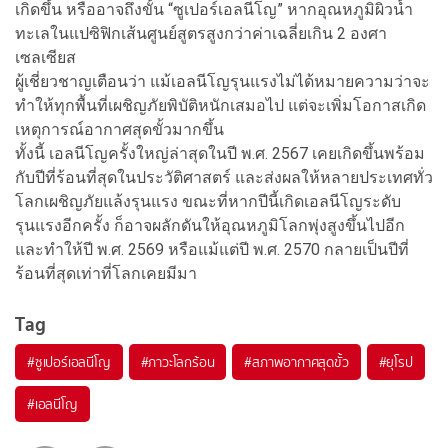
เกิดขึ้น หรืออาจถึงขั้น “ซูเปอร์เอลนีโญ” หากอุณหภูมิผิวน้ำ
ทะเลในแปซิฟิกเส้นศูนย์สูตรสูงกว่าค่าเฉลี่ยเกิน 2 องศา
เซลเซียส
ผู้เชี่ยวชาญเตือนว่า แม้เอลนีโญรุนแรงไม่ได้หมายความว่าจะ
ทำให้ทุกพื้นที่เผชิญภัยพิบัติหนักเสมอไป แต่จะเพิ่มโอกาสเกิด
เหตุการณ์อากาศสุดขั้วมากขึ้น
ทั้งนี้ เอลนีโญครั้งใหญ่ล่าสุดในปี พ.ศ. 2567 เคยเกิดขึ้นพร้อม
กับปีที่ร้อนที่สุดในประวัติศาสตร์ และส่งผลให้หลายประเทศทั่ว
โลกเผชิญภัยแล้งรุนแรง ขณะที่หากปีนี้เกิดเอลนีโญระดับ
รุนแรงอีกครั้ง ก็อาจผลักดันให้อุณหภูมิโลกพุ่งสูงขึ้นไปอีก
และทำให้ปี พ.ศ. 2569 หรือแม้แต่ปี พ.ศ. 2570 กลายเป็นปีที่
ร้อนที่สุดเท่าที่โลกเคยมีมา
Tag
#
ซูเปอร์เอลนีโญ
#
ภาวะโลกร้อน
#
สภาพอากาศสุดขั้ว
#
ยุโรป
#
เอลนีโญ