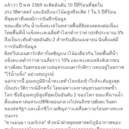
แล้วว่า ปี พ.ศ. 2569 จะติดอันดับ 10 ปีที่ร้อนที่สุดใน
ประวัติศาสตร์ และยังมีแนวโน้มสูงที่จะติด 1 ใน 5 ปีที่ร้อน
ที่สุดเท่าที่เคยมีการบันทึกข้อมูล
ขณะเดียวกัน น้ำแข็งทะเลในหลายพื้นที่ยังคงลดลงต่อเนื่อง
โดยพื้นที่น้ำแข็งทะเลเฉลี่ยทั่วโลกต่ำกว่าค่าปกติประมาณ 5%
ถือเป็นระดับต่ำสุดอันดับ 2 สำหรับเดือนเมษายน นับตั้งแต่มี
การบันทึกข้อมูล
ฝั่งทวีปแอนตาร์กติกาก็เผชิญแนวโน้มเดียวกัน โดยพื้นที่น้ำ
แข็งทะเลต่ำกว่าค่าเฉลี่ยราว 10% และทะเลเบลลิงส์เฮาเซน
ทางฝั่งตะวันตกของคาบสมุทรแอนตาร์กติกา แทบอยู่ในสภาพ
“ไร้น้ำแข็ง” อย่างสมบูรณ์
นอกจากนี้ อุณหภูมิผิวน้ำทะเลทั่วโลกยังเข้าใกล้ระดับสูงสุด
เป็นประวัติการณ์อีกครั้ง โดยเฉพาะมหาสมุทรนอกเขตขั้ว
โลก ซึ่งมีอุณหภูมิสูงที่สุดเป็นอันดับ 2 ของโลก ขณะที่น่านน้ำ
ตั้งแต่มหาสมุทรแปซิฟิกตอนกลางไปจนถึงชายฝั่งตะวันตก
ของสหรัฐฯ และเม็กซิโก เผชิญภาวะคลื่นความร้อนทางทะเล
รุนแรง
“ซาแมนธา เบอร์เกส” หัวหน้าฝ่ายยุทธศาสตร์ภูมิอากาศของ