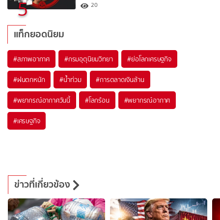
5
20
แท็กยอดนิยม
#
สภาพอากาศ
#
กรมอุตุนิยมวิทยา
#
ย่อโลกเศรษฐกิจ
#
ฝนตกหนัก
#
น้ำท่วม
#
การตลาดเงินล้าน
#
พยากรณ์อากาศวันนี้
#
โลกร้อน
#
พยากรณ์อากาศ
#
เศรษฐกิจ
ข่าวที่เกี่ยวข้อง