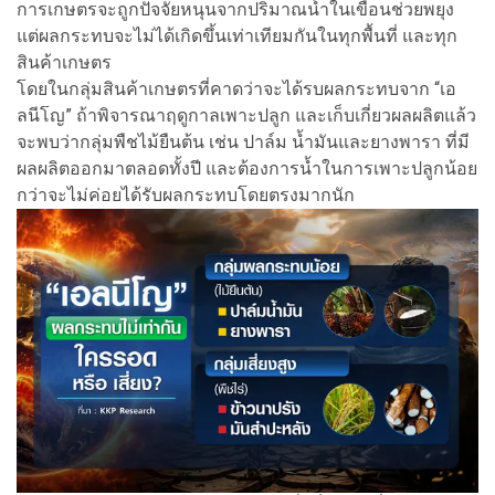
การเกษตรจะถูกปัจจัยหนุนจากปริมาณน้ำในเขื่อนช่วยพยุง
แต่ผลกระทบจะไม่ได้เกิดขึ้นเท่าเทียมกันในทุกพื้นที่ และทุก
สินค้าเกษตร
โดยในกลุ่มสินค้าเกษตรที่คาดว่าจะได้รบผลกระทบจาก “เอ
ลนีโญ” ถ้าพิจารณาฤดูกาลเพาะปลูก และเก็บเกี่ยวผลผลิตแล้ว
จะพบว่ากลุ่มพืชไม้ยืนต้น เช่น ปาล์ม น้ำมันและยางพารา ที่มี
ผลผลิตออกมาตลอดทั้งปี และต้องการน้ำในการเพาะปลูกน้อย
กว่าจะไม่ค่อยได้รับผลกระทบโดยตรงมากนัก