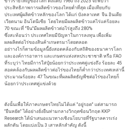
ข้าวรายใหญ่ของโลก ตั้งแต่ปี 1960 ถึง 2025 จะพบว่า
ประสิทธิภาพการผลิตข้าวของไทยต่ำที่สุด เมื่อเทียบกับ
ประเทศผู้ผลิตข้าวหลักของโลก ได้แก่ บังคลาเทศ จีน อินเดีย
เวียดนาม อินโดนีเซีย โดยไทยมีผลผลิตข้าวแค่ไร่แค่ร้อยละ
70 ขณะที่ "จีน"มีผลผลิตข้าวต่อไร่สูงถึง 280%
ซึ่งสะท้อนว่า ประเทศไทยมีปัญหาในการลงทุน เพื่อเพิ่ม
ผลผลิตต่อไร่ของสินค้าเกษตรมาโดยตลอด
อย่าางไรก็ตามข้อมูลนี้ยังสอดคล้องกับสถิติของธนาคารโลก
และองค์การอาหาร และเกษตรแห่งสหประชาชาติ หรือ FAO
ที่ระบุว่า ไทยมีการใส่ปุ๋ยน้อยกว่าประเทศคู่แข่งถึง ร้อยละ 45
สอดคล้องกับผลผลิตข้าวต่อไร่ของไทยก็ต่ำกว่าประเทศเหล่านี้
ประมาณร้อยละ 47 ในขณะที่ผลผลิตธัญพืชต่อไร่ของไทยก็
น้อยกว่าประเทศคู่แข่งด้วย
ดังนั้นเพื่อให้ภาคเกษตรไทยไม่ได้แค่ "อยู่รอด" แต่สามารถ
"ยืนหยัด" ได้อย่างยั่งยืนท่ามกลางวิกฤตซ้อนวิกฤต KKP
Research ได้นำเสนอแนวทางเชิงนโยบายที่รัฐบาลควรเร่ง
ผลักดัน โดยแบ่งเป็น 3 เสาหลักสำคัญ ดังนี้