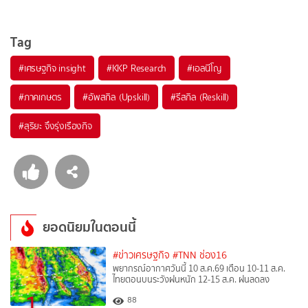
Tag
#
เศรษฐกิจ insight
#
KKP Research
#
เอลนีโญ
#
ภาคเกษตร
#
อัพสกิล (Upskill)
#
รีสกิล (Reskill)
#
สุริยะ จึงรุ่งเรืองกิจ
ยอดนิยมในตอนนี้
#ข่าวเศรษฐกิจ
#TNN ช่อง16
พยากรณ์อากาศวันนี้ 10 ส.ค.69 เตือน 10-11 ส.ค.
ไทยตอนบนระวังฝนหนัก 12-15 ส.ค. ฝนลดลง
1
88