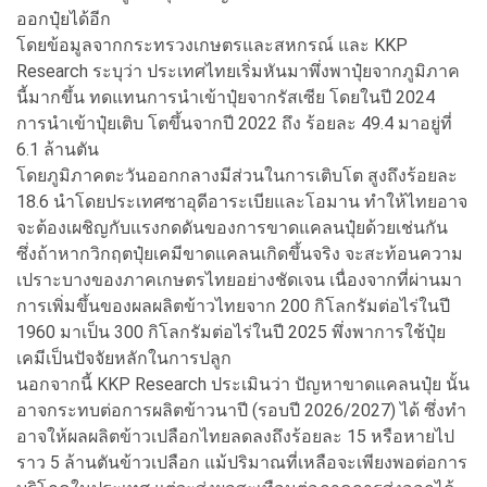
ออกปุ๋ยได้อีก
โดยข้อมูลจากกระทรวงเกษตรและสหกรณ์ และ KKP
Research ระบุว่า ประเทศไทยเริ่มหันมาพึ่งพาปุ๋ยจากภูมิภาค
นี้มากขึ้น ทดแทนการนำเข้าปุ๋ยจากรัสเซีย โดยในปี 2024
การนำเข้าปุ๋ยเติบ โตขึ้นจากปี 2022 ถึง ร้อยละ 49.4 มาอยู่ที่
6.1 ล้านตัน
โดยภูมิภาคตะวันออกกลางมีส่วนในการเติบโต สูงถึงร้อยละ
18.6 นำโดยประเทศซาอุดีอาระเบียและโอมาน ทำให้ไทยอาจ
จะต้องเผชิญกับแรงกดดันของการขาดแคลนปุ๋ยด้วยเช่นกัน
ซึ่งถ้าหากวิกฤตปุ๋ยเคมีขาดแคลนเกิดขึ้นจริง จะสะท้อนความ
เปราะบางของภาคเกษตรไทยอย่างชัดเจน เนื่องจากที่ผ่านมา
การเพิ่มขึ้นของผลผลิตข้าวไทยจาก 200 กิโลกรัมต่อไร่ในปี
1960 มาเป็น 300 กิโลกรัมต่อไร่ในปี 2025 พึ่งพาการใช้ปุ๋ย
เคมีเป็นปัจจัยหลักในการปลูก
นอกจากนี้ KKP Research ประเมินว่า ปัญหาขาดแคลนปุ๋ย นั้น
อาจกระทบต่อการผลิตข้าวนาปี (รอบปี 2026/2027) ได้ ซึ่งทำ
อาจให้ผลผลิตข้าวเปลือกไทยลดลงถึงร้อยละ 15 หรือหายไป
ราว 5 ล้านตันข้าวเปลือก แม้ปริมาณที่เหลือจะเพียงพอต่อการ