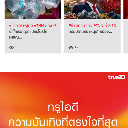
#ข่าวเศรษฐกิจ
#TNN ช่อง16
#ข่าวเศรษฐกิจ
#TNN ช่อง16
น้ำใกล้วิกฤต! เปอร์โตริโก
ทรัมป์เดินหน้าหนุน"เหมือง…
เผชิญ…
11
12