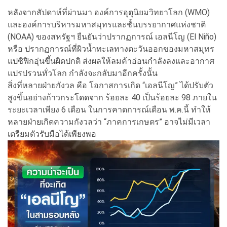
หลังจากสัปดาห์ที่ผ่านมา องค์การอุตุนิยมวิทยาโลก (WMO)
และองค์การบริหารมหาสมุทรและชั้นบรรยากาศแห่งชาติ
(NOAA) ของสหรัฐฯ ยืนยันว่าปรากฏการณ์ เอลนีโญ (El Niño)
หรือ ปรากฏการณ์ที่ผิวน้ำทะเลทางตะวันออกของมหาสมุทร
แปซิฟิกอุ่นขึ้นผิดปกติ ส่งผลให้ลมค้าอ่อนกำลังลงและอากาศ
แปรปรวนทั่วโลก กำลังจะกลับมาอีกครั้งนั้น
สิ่งที่หลายฝ่ายกังวล คือ โอกาสการเกิด “เอลนีโญ” ได้ปรับตัว
สูงขึ้นอย่างก้าวกระโดดจาก ร้อยละ 40 เป็นร้อยละ 98 ภายใน
ระยะเวลาเพียง 6 เดือน ในการคาดการณ์เดือน พ.ค.นี้ ทำให้
หลายฝ่ายเกิดความกังวลว่า “ภาคการเกษตร” อาจไม่มีเวลา
เตรียมตัวรับมือได้เพียงพอ