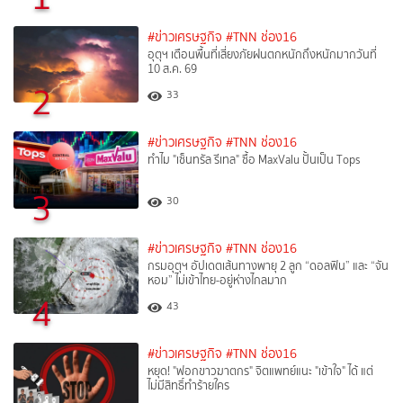
#ข่าวเศรษฐกิจ
#TNN ช่อง16
อุตุฯ เตือนพื้นที่เสี่ยงภัยฝนตกหนักถึงหนักมากวันที่
10 ส.ค. 69
2
33
#ข่าวเศรษฐกิจ
#TNN ช่อง16
ทำไม "เซ็นทรัล รีเทล" ซื้อ MaxValu ปั้นเป็น Tops
3
30
#ข่าวเศรษฐกิจ
#TNN ช่อง16
กรมอุตุฯ อัปเดตเส้นทางพายุ 2 ลูก “ดอลฟิน” และ “จัน
หอม” ไม่เข้าไทย-อยู่ห่างไกลมาก
4
43
#ข่าวเศรษฐกิจ
#TNN ช่อง16
หยุด! "ฟอกขาวฆาตกร" จิตแพทย์แนะ "เข้าใจ" ได้ แต่
ไม่มีสิทธิ์ทำร้ายใคร