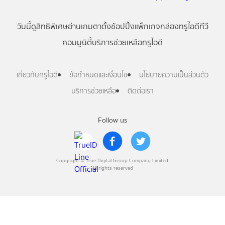
วันนี้
ดู
สิทธิพิเศษ
อ่าน
เกม
ตาตั้ง
ช้อปปิ้ง
แพ็กเกจ
กล่องทรูไอดีทีวี
คอมมูนิตี้
บริการช่วยเหลือทรูไอดี
เกี่ยวกับทรูไอดี
ข้อกำหนดและเงื่อนไข
นโยบายความเป็นส่วนตัว
บริการช่วยเหลือ
ติดต่อเรา
Follow us
Copyright © True Digital Group Company Limited.
All rights reserved