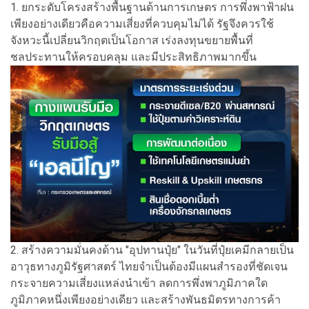
1. ยกระดับโครงสร้างพื้นฐานด้านการเกษตร การพึ่งพาฟ้าฝน
เพียงอย่างเดียวคือความเสี่ยงที่ควบคุมไม่ได้ รัฐจึงควรใช้
จังหวะนี้เปลี่ยนวิกฤตเป็นโอกาส เร่งลงทุนขยายพื้นที่
ชลประทานให้ครอบคลุม และมีประสิทธิภาพมากขึ้น
2. สร้างความมั่นคงด้าน "อุปทานปุ๋ย" ในวันที่ปุ๋ยเคมีกลายเป็น
อาวุธทางภูมิรัฐศาสตร์ ไทยจำเป็นต้องมีแผนสำรองที่ชัดเจน
กระจายความเสี่ยงแหล่งนำเข้า ลดการพึ่งพาภูมิภาคใด
ภูมิภาคหนึ่งเพียงอย่างเดียว และสร้างพันธมิตรทางการค้า