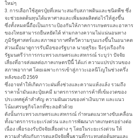
ใหม่ๆ
3. การเลือกใช้สูตรปุ๋ยที่เหมาะสมกับสภาพดินและชนิดพืช ซึ่ง
จะช่วยลดต้นทุนได้มหาศาลและเพิ่มผลผลิตต่อไร่ให้สูงขึ้น
ซึ่งทั้งหมดนี้ถือเป็นเกราะป้องกันให้ภาคการเกษตรและอาหาร
ของไทยสามารถยืนหยัดได้ ท่ามกลางความไม่แน่นอนทาง
ภูมิรัฐศาสตร์และสภาพอากาศที่ทวีความรุนแรงขึ้นในอนาคต
ส่วนเมื่อมาดูการรับมือของรัฐบาล นายสุริยะ จึงรุ่งเรืองกิจ
รัฐมนตรีว่าการกระทรวงเกษตรและสหกรณ์ ระบุว่า ปัจจัย
เสี่ยงที่อาจส่งผลต่อภาคเกษตรปีนี้ ได้แก่ ความแปรปรวนของ
สภาพอากาศ โดยเฉพาะการเข้าสู่ภาวะเอลนีโญในช่วงครึ่ง
หลังของปี 2569
ซึ่งอาจทำให้เกิดภาวะฝนทิ้งช่วงและความแห้งแล้ง รวมถึง
ราคาน้ำมันและปุ๋ยเคมี มาตรการทางการค้าที่เข้มงวดของ
ประเทศคู่ค้าสำคัญ ความผันผวนของค่าเงินบาท และแนว
โน้มเศรษฐกิจโลกที่ชะลอตัวด้วย
ดังนั้นกระทรวงเกษตรและสหกรณ์ กำหนดแนวทางขับเคลื่อน
ทั้งมาตรการระยะเร่งด่วน และการพัฒนาภาคเกษตรอย่างต่อ
เนื่อง เพื่อรองรับปัจจัยเสี่ยงต่าง ๆ โดยในระยะเร่งด่วน ให้
ความสำคัญกับการดูแลปัจจัยพื้นฐานที่กระทบต่อต้นทุนและ