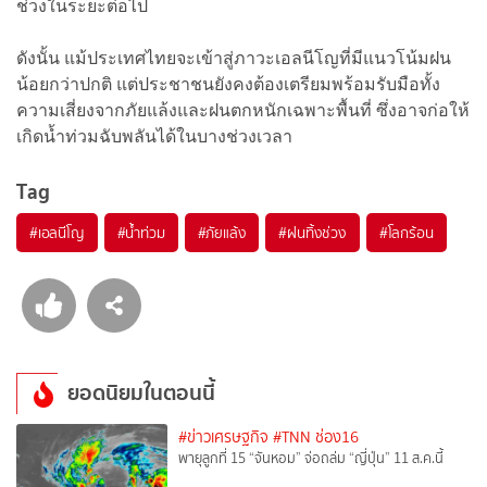
ช่วงในระยะต่อไป
ดังนั้น แม้ประเทศไทยจะเข้าสู่ภาวะเอลนีโญที่มีแนวโน้มฝน
น้อยกว่าปกติ แต่ประชาชนยังคงต้องเตรียมพร้อมรับมือทั้ง
ความเสี่ยงจากภัยแล้งและฝนตกหนักเฉพาะพื้นที่ ซึ่งอาจก่อให้
เกิดน้ำท่วมฉับพลันได้ในบางช่วงเวลา
Tag
#
เอลนีโญ
#
น้ำท่วม
#
ภัยแล้ง
#
ฝนทิ้งช่วง
#
โลกร้อน
ยอดนิยมในตอนนี้
#ข่าวเศรษฐกิจ
#TNN ช่อง16
พายุลูกที่ 15 “จันหอม” จ่อถล่ม “ญี่ปุ่น” 11 ส.ค.นี้