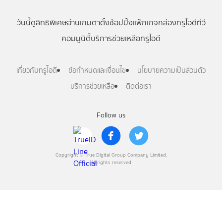
วันนี้
ดู
สิทธิพิเศษ
อ่าน
เกม
ตาตั้ง
ช้อปปิ้ง
แพ็กเกจ
กล่องทรูไอดีทีวี
คอมมูนิตี้
บริการช่วยเหลือทรูไอดี
เกี่ยวกับทรูไอดี
ข้อกำหนดและเงื่อนไข
นโยบายความเป็นส่วนตัว
บริการช่วยเหลือ
ติดต่อเรา
Follow us
Copyright © True Digital Group Company Limited.
All rights reserved