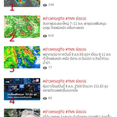
1
338
#ข่าวเศรษฐกิจ
#TNN ช่อง16
จับตาฝนระลอกใหญ่ 7–11 ส.ค. พายุดอลฟินหนุน
มรสุม ไทยฝนหนัก-คลื่นทะเลแรง
2
616
#ข่าวเศรษฐกิจ
#TNN ช่อง16
พยากรณ์อากาศวันนี้ 8 ส.ค.69 อุตุฯ เตือน 8-11 ส.ค
ทั่วไทยฝนหนัก เหนือ อีสาน ตะวันออก ระวังน้ำท่วม-
น้ำป่า
3
77
#ข่าวเศรษฐกิจ
#TNN ช่อง16
หุ้นดาวโจนส์วันนี้ 8 ส.ค. 2569 ปิดบวก 151.83 จุด
คลายกังวลเฟดขึ้นดอกเบี้ย
4
60
#ข่าวเศรษฐกิจ
#TNN ช่อง16
ญี่ปุ่น อพยพ 2 แสนคน รับมือพายุ “ดอลฟิน” คาดขึ้น