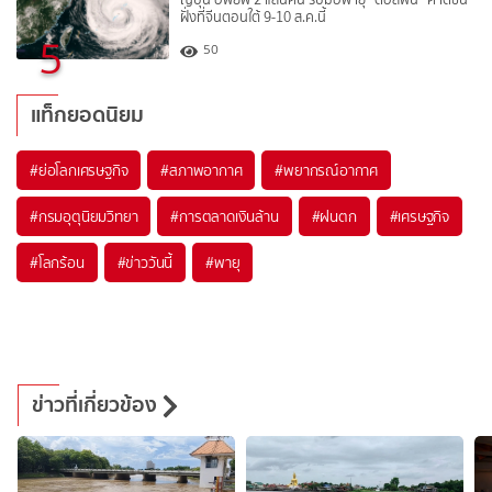
ฝั่งที่จีนตอนใต้ 9-10 ส.ค.นี้
5
50
แท็กยอดนิยม
#
ย่อโลกเศรษฐกิจ
#
สภาพอากาศ
#
พยากรณ์อากาศ
#
กรมอุตุนิยมวิทยา
#
การตลาดเงินล้าน
#
ฝนตก
#
เศรษฐกิจ
#
โลกร้อน
#
ข่าววันนี้
#
พายุ
ข่าวที่เกี่ยวข้อง