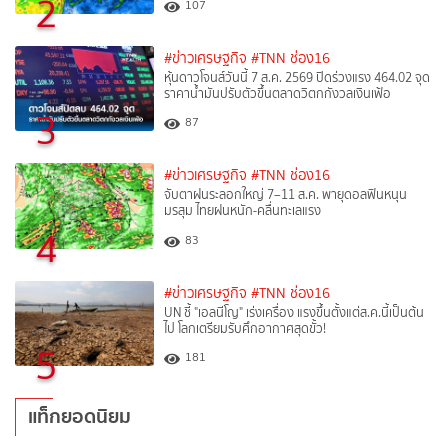
2
107
#ข่าวเศรษฐกิจ
#TNN ช่อง16
หุ้นดาวโจนส์วันนี้ 7 ส.ค. 2569 ปิดร่วงแรง 464.02 จุด
ราคาน้ำมันปรับตัวขึ้นตลาดวิตกกังวลเงินเฟ้อ
3
87
#ข่าวเศรษฐกิจ
#TNN ช่อง16
จับตาฝนระลอกใหญ่ 7–11 ส.ค. พายุดอลฟินหนุน
มรสุม ไทยฝนหนัก-คลื่นทะเลแรง
4
83
#ข่าวเศรษฐกิจ
#TNN ช่อง16
UN ชี้ "เอลนีโญ" เร่งเครื่อง แรงขึ้นตั้งแต่ส.ค.นี้เป็นต้น
ไป โลกเตรียมรับศึกอากาศสุดขั้ว!
5
181
แท็กยอดนิยม