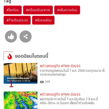
Tag
#
โลกร้อน
#
เครื่องปรับอากาศ
#
คลื่นความร้อน
#
ก๊าซเรือนกระจก
#
สิ่งแวดล้อม
ยอดนิยมในตอนนี้
#ข่าวเศรษฐกิจ
#TNN ช่อง16
ราคาทองรูปพรรณวันนี้ 7 ส.ค. 2569 รวมทุกขนาด เช็
กราคาทองแท่งล่าสุด
1
348
#ข่าวเศรษฐกิจ
#TNN ช่อง16
พยากรณ์อากาศวันนี้ 7 ส.ค.69 เตือน 7-9 ส.ค.นี้
เหนือ–อีสาน–ตะวันออก เสี่ยงน้ำท่วมฉับพลัน