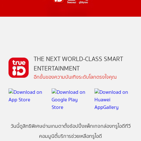
THE NEXT WORLD-CLASS SMART
ENTERTAINMENT
อีกขั้นของความบันเทิงระดับโลกตรงใจคุณ
วันนี้
ดู
สิทธิพิเศษ
อ่าน
เกม
ตาตั้ง
ช้อปปิ้ง
แพ็กเกจ
กล่องทรูไอดีทีวี
คอมมูนิตี้
บริการช่วยเหลือทรูไอดี