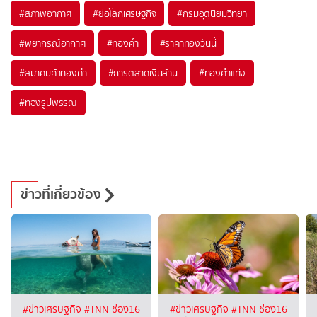
#
สภาพอากาศ
#
ย่อโลกเศรษฐกิจ
#
กรมอุตุนิยมวิทยา
#
พยากรณ์อากาศ
#
ทองคำ
#
ราคาทองวันนี้
#
สมาคมค้าทองคำ
#
การตลาดเงินล้าน
#
ทองคำแท่ง
#
ทองรูปพรรณ
ข่าวที่เกี่ยวข้อง
#ข่าวเศรษฐกิจ
#TNN ช่อง16
#ข่าวเศรษฐกิจ
#TNN ช่อง16