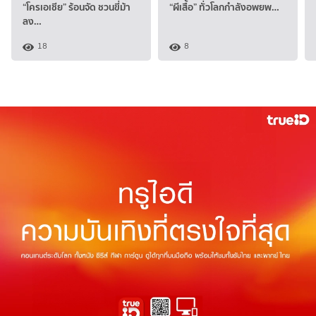
“โครเอเชีย” ร้อนจัด ชวนขี่ม้า
“ผีเสื้อ” ทั่วโลกกำลังอพยพ…
ลง…
18
8