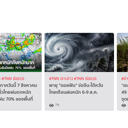
จ
#TNN ช่อง16
#TNN เจาะข่าว
#TNN ช่อง16
#ข่
าศวันนี้ 7 สิงหาคม
พายุ "ดอลฟิน" จ่อจีน-ไต้หวัน
“เอ
ทั่วไทยฝนตกหนัก
ไทยเตือนฝนหนัก 6-9 ส.ค.
49 
ฝน 70% ของพื้นที่
จุด
79