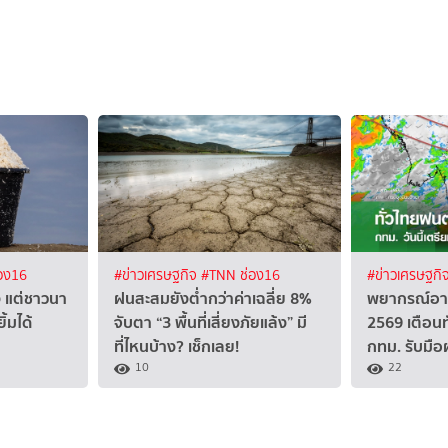
อง16
#ข่าวเศรษฐกิจ
#TNN ช่อง16
#ข่าวเศรษฐกิ
ง แต่ชาวนา
ฝนสะสมยังต่ำกว่าค่าเฉลี่ย 8%
พยากรณ์อาก
ิ้มได้
จับตา “3 พื้นที่เสี่ยงภัยแล้ง” มี
2569 เตือน
ที่ไหนบ้าง? เช็กเลย!
กทม. รับมือ
10
22