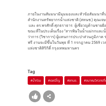
ภายในงานสัมมนามีมุมมองและหัวข้อสัมมนาที่น่
สำนักงานทรัพยากรน้ำแห่งชาติ (สทนช.) คุณเจ
และ ดร.พรศักดิ์ ศุภธราธาร ผู้เชี่ยวญด้านชายฝ
ขณะที่ในประเด็นเรื่อง "สารพิษในน้ำแม่กกและน้ำ
ว่าการ (วิชาการ) ผู้แทนการประปาส่วนภูมิภาค
ฟรี งานจะมีขึ้นในวันพุธ ที่ 1 กรกฎาคม 2569 เ
แห่งชาติสิริกิติ์ กรุงเทพมหานคร
Tag
#
น้ำท่วม
#
เอลนีโญ
#
สทนช.
#
สมาคมวิศวกรที่