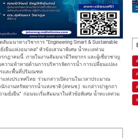
ดสัมมนาทางวิชาการ "Engineering Smart & Sustainable
ยั่งยืนแห่งอนาคต" หัวข้อเสวนาพิเศษ น้ำทะเลท่วม
1 กรกฎาคมนี้ ภายในงานสัมมนามีวิทยากร และผู้เชี่ยวชาญ
กับความท้าทายด้านการบริหารจัดการน้ำ การเปลี่ยนแปลง
และพื้นที่ปริมณฑล
าแห่งประทศไทย ร่วมกล่าวเปิดงานในเวลาประมาณ
รสำนักงานทรัพยากรน้ำแห่งชาติ (สทนช.) จะกล่าวปาฐกถา
วามยั่งยืน" ก่อนจะเริ่มสัมมนาในหัวข้อพิเศษ น้ำทะเลท่วม