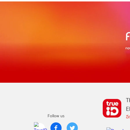
T
E
Follow us
อ