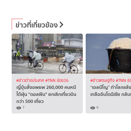
ข่าวที่เกี่ยวข้อง
#ข่าวต่างประเทศ
#TNN ช่อง16
#ข่าวเศรษฐกิจ
#TNN ช่
ญี่ปุ่นสั่งอพยพ 260,000 คนหนี
“เอลนีโญ” ทำโลกแล้
ไต้ฝุ่น "ดอลฟิน" ยกเลิกเที่ยวบิน
เกลืออินโดนีเซีย กลับย
กว่า 500 เที่ยว
7
6