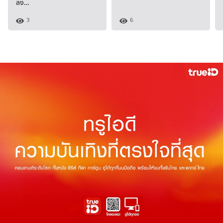
ลง…
3
6