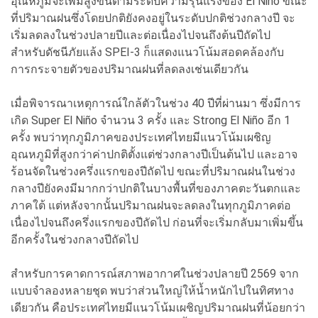
อุณหภูมิจะเพิ่มสูงขึ้นตามระดับความรุนแรงของ El Niño ขณะ
ที่ปริมาณฝนซึ่งโดยปกติยังคงอยู่ในระดับปกติช่วงกลางปี จะ
เริ่มลดลงในช่วงปลายปีและต่อเนื่องไปจนถึงต้นปีถัดไป
สำหรับดัชนีภัยแล้ง SPEI-3 ก็แสดงแนวโน้มสอดคล้องกับ
การกระจายตัวของปริมาณฝนที่ลดลงเช่นเดียวกัน
เมื่อพิจารณาเหตุการณ์ใกล้ตัวในช่วง 40 ปีที่ผ่านมา ซึ่งมีการ
เกิด Super El Niño จำนวน 3 ครั้ง และ Strong El Niño อีก 1
ครั้ง พบว่าทุกภูมิภาคของประเทศไทยมีแนวโน้มเผชิญ
อุณหภูมิที่สูงกว่าค่าปกติตั้งแต่ช่วงกลางปีเป็นต้นไป และอาจ
ร้อนจัดในช่วงครึ่งแรกของปีถัดไป ขณะที่ปริมาณฝนในช่วง
กลางปียังคงมีมากกว่าปกติในบางพื้นที่ของภาคตะวันตกและ
ภาคใต้ แต่หลังจากนั้นปริมาณฝนจะลดลงในทุกภูมิภาคต่อ
เนื่องไปจนถึงครึ่งแรกของปีถัดไป ก่อนที่จะเริ่มกลับมาเพิ่มขึ้น
อีกครั้งในช่วงกลางปีถัดไป
สำหรับการคาดการณ์สภาพอากาศในช่วงปลายปี 2569 จาก
แบบจำลองหลายชุด พบว่าส่วนใหญ่ให้น้ำหนักไปในทิศทาง
เดียวกัน คือประเทศไทยมีแนวโน้มเผชิญปริมาณฝนที่น้อยกว่า