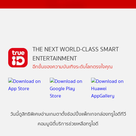
THE NEXT WORLD-CLASS SMART
ENTERTAINMENT
อีกขั้นของความบันเทิงระดับโลกตรงใจคุณ
วันนี้
ดู
สิทธิพิเศษ
อ่าน
เกม
ตาตั้ง
ช้อปปิ้ง
แพ็กเกจ
กล่องทรูไอดีทีวี
คอมมูนิตี้
บริการช่วยเหลือทรูไอดี