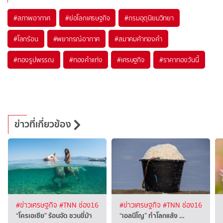
#
สภาพอากาศ
#
ย่อโลกเศรษฐกิจ
#
กรมอุตุนิยมวิทยา
#
โลกร้อน
#
พยากรณ์อากาศ
#
สมาคมค้าทองคำ
#
ทองรูปพรรณ
#
ทองคำแท่ง
#
เศรษฐกิจ
#
ราคาทองวันนี้
ข่าวที่เกี่ยวข้อง
#ข่าวเศรษฐกิจ
#TNN ช่อง16
#ข่าวเศรษฐกิจ
#TNN ช่อง16
“โครเอเชีย” ร้อนจัด ชวนขี่ม้า
“เอลนีโญ” ทำโลกแล้ง …