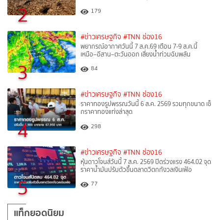
2
179
#ข่าวเศรษฐกิจ
#TNN ช่อง16
พยากรณ์อากาศวันนี้ 7 ส.ค.69 เตือน 7-9 ส.ค.นี้
เหนือ–อีสาน–ตะวันออก เสี่ยงน้ำท่วมฉับพลัน
3
84
#ข่าวเศรษฐกิจ
#TNN ช่อง16
ราคาทองรูปพรรณวันนี้ 6 ส.ค. 2569 รวมทุกขนาด เช็
กราคาทองแท่งล่าสุด
4
298
#ข่าวเศรษฐกิจ
#TNN ช่อง16
หุ้นดาวโจนส์วันนี้ 7 ส.ค. 2569 ปิดร่วงแรง 464.02 จุด
ราคาน้ำมันปรับตัวขึ้นตลาดวิตกกังวลเงินเฟ้อ
5
77
แท็กยอดนิยม