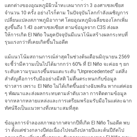
แตกต่างของอุณหภูมิผิวน้ำทะเลมากกว่า 3 องศาเซลเซียส
จำนวน 10 ครั้ง อย่างไรก็ตาม ในปัจจุบันโลกกำลังเผชิญการ
เปลี่ยนแปลงสภาพภูมิอากาศ โดยอุณหภูมิเฉลี่ยของโลกเพิ่ม
สูงขึ้นถึง 1.43 องศาเซลเซียส ตามข้อมูลจาก C3S ส่งผล
ให้การเกิด El Niño ในยุคปัจจุบันมีแนวโน้มสร้างผลกระทบที่
รุนแรงกว่าที่เคยเกิดขึ้นในอดีต
แม้แนวโน้มสถานการณ์ล่าสุดในช่วงต้นเดือนมิถุนายน 2569
จะชี้ว่ามีความเป็นไปได้มากกว่า 60% ที่ El Niño จะค่อย ๆ ยก
ระดับความรุนแรงขึ้นจนแตะระดับ “Unprecedented” แต่สิ่ง
สำคัญคือการรับมืออย่างมีสติ ไม่ตื่นตระหนกกับข้อมูล
ข่าวสาร เพราะ El Niño ไม่ได้เกิดขึ้นอย่างฉับพลัน หากแต่ค่อย
ๆ พัฒนาและส่งผลกระทบตามลำดับเวลา การติดตามข้อมูล
จากหลากหลายแหล่งและการเตรียมพร้อมรับมือในแต่ละฉาก
ทัศน์จึงเป็นแนวทางที่เหมาะสมที่สุด
ข้อมูลการจำลองสภาพอากาศจากปีที่เกิด El Niño ในอดีต พบ
ว่า ตั้งแต่ช่วงกลางปีต่อเนื่องไปจนถึงปลายปีและต้นปีถัดไป