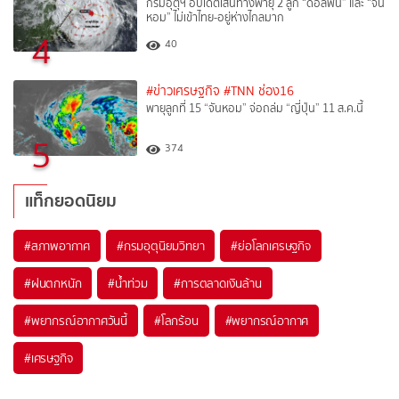
กรมอุตุฯ อัปเดตเส้นทางพายุ 2 ลูก “ดอลฟิน” และ “จัน
หอม” ไม่เข้าไทย-อยู่ห่างไกลมาก
4
40
#ข่าวเศรษฐกิจ
#TNN ช่อง16
พายุลูกที่ 15 “จันหอม” จ่อถล่ม “ญี่ปุ่น” 11 ส.ค.นี้
5
374
แท็กยอดนิยม
#
สภาพอากาศ
#
กรมอุตุนิยมวิทยา
#
ย่อโลกเศรษฐกิจ
#
ฝนตกหนัก
#
น้ำท่วม
#
การตลาดเงินล้าน
#
พยากรณ์อากาศวันนี้
#
โลกร้อน
#
พยากรณ์อากาศ
#
เศรษฐกิจ