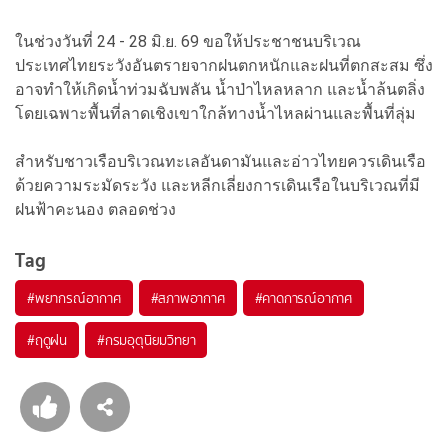
ในช่วงวันที่ 24 - 28 มิ.ย. 69 ขอให้ประชาชนบริเวณ
ประเทศไทยระวังอันตรายจากฝนตกหนักและฝนที่ตกสะสม ซึ่ง
อาจทำให้เกิดน้ำท่วมฉับพลัน น้ำป่าไหลหลาก และน้ำล้นตลิ่ง
โดยเฉพาะพื้นที่ลาดเชิงเขาใกล้ทางน้ำไหลผ่านและพื้นที่ลุ่ม
สำหรับชาวเรือบริเวณทะเลอันดามันและอ่าวไทยควรเดินเรือ
ด้วยความระมัดระวัง และหลีกเลี่ยงการเดินเรือในบริเวณที่มี
ฝนฟ้าคะนอง ตลอดช่วง
Tag
#
พยากรณ์อากาศ
#
สภาพอากาศ
#
คาดการณ์อากาศ
#
ฤดูฝน
#
กรมอุตุนิยมวิทยา