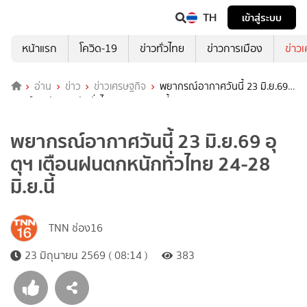
TH
เข้าสู่ระบบ
หน้าแรก
โควิด-19
ข่าวทั่วไทย
ข่าวการเมือง
ข่าว
อ่าน
ข่าว
ข่าวเศรษฐกิจ
พยากรณ์อากาศวันนี้ 23 มิ.ย.69 อุ
ตุฯ เตือนฝนตกหนักทั่วไทย 24-28 มิ.ย.นี้
พยากรณ์อากาศวันนี้ 23 มิ.ย.69 อุ
ตุฯ เตือนฝนตกหนักทั่วไทย 24-28
มิ.ย.นี้
TNN ช่อง16
23 มิถุนายน 2569 ( 08:14 )
383