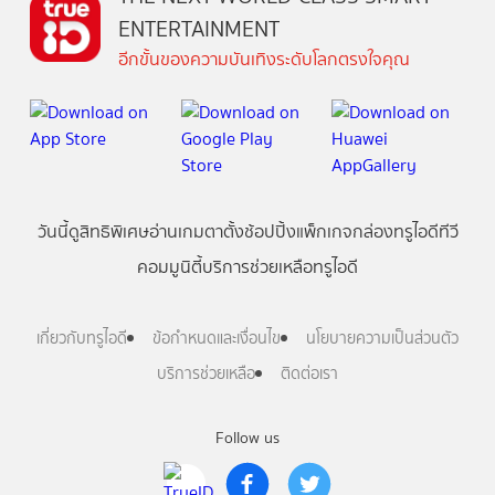
ENTERTAINMENT
อีกขั้นของความบันเทิงระดับโลกตรงใจคุณ
วันนี้
ดู
สิทธิพิเศษ
อ่าน
เกม
ตาตั้ง
ช้อปปิ้ง
แพ็กเกจ
กล่องทรูไอดีทีวี
คอมมูนิตี้
บริการช่วยเหลือทรูไอดี
เกี่ยวกับทรูไอดี
ข้อกำหนดและเงื่อนไข
นโยบายความเป็นส่วนตัว
บริการช่วยเหลือ
ติดต่อเรา
Follow us