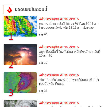
ยอดนิยมในตอนนี้
#ข่าวเศรษฐกิจ
#TNN ช่อง16
พยากรณ์อากาศวันนี้ 10 ส.ค.69 เตือน 10-11 ส.ค.
ไทยตอนบนระวังฝนหนัก 12-15 ส.ค. ฝนลดลง
1
83
#ข่าวเศรษฐกิจ
#TNN ช่อง16
อุตุฯ เตือนพื้นที่เสี่ยงภัยฝนตกหนักถึงหนักมากวันที่
10 ส.ค. 69
2
30
#ข่าวเศรษฐกิจ
#TNN ช่อง16
“จีน” เตือนภัยสีแดง รับมือ “พายุไต้ฝุ่นดอลฟิน” น้ำ
ท่วมฉับพลัน-ดินถล่ม
3
29
#ข่าวเศรษฐกิจ
#TNN ช่อง16