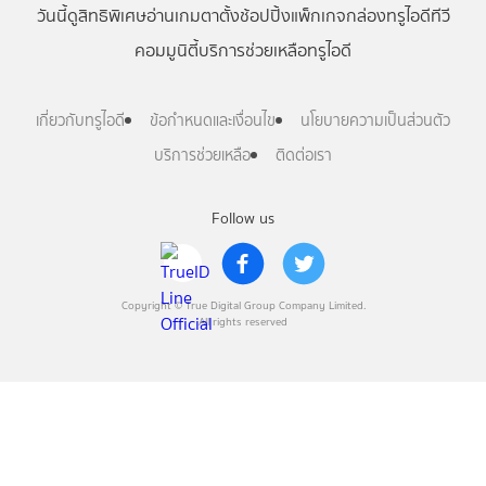
วันนี้
ดู
สิทธิพิเศษ
อ่าน
เกม
ตาตั้ง
ช้อปปิ้ง
แพ็กเกจ
กล่องทรูไอดีทีวี
คอมมูนิตี้
บริการช่วยเหลือทรูไอดี
เกี่ยวกับทรูไอดี
ข้อกำหนดและเงื่อนไข
นโยบายความเป็นส่วนตัว
บริการช่วยเหลือ
ติดต่อเรา
Follow us
Copyright © True Digital Group Company Limited.
All rights reserved