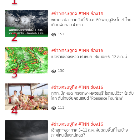
#ข่าวเศรษฐกิจ
#TNN ช่อง16
พยากรณ์อากาศวันนี้ 6 ส.ค. 69 พายุคูจิระ ไม่เข้าไทย -
เตือนฝนถล่ม 4 ภาค
2
152
#ข่าวเศรษฐกิจ
#TNN ช่อง16
เปิดรายชื่อจังหวัด ฝนหนัก–ฝนน้อย 6–12 ส.ค. นี้
3
130
#ข่าวเศรษฐกิจ
#TNN ช่อง16
ททท. ปักหมุด ‘กรุงเทพฯ-เพชรบุรี’ โรดแมปวิวาห์ระดับ
โลก ดันไทยฮับคอนเซปต์ "Romance Tourism"
4
111
#ข่าวเศรษฐกิจ
#TNN ช่อง16
เช็กสภาพอากาศ 5–11 ส.ค. ฝนถล่มพื้นที่ไหนบ้าง
ภาคไหนเสี่ยงหนักสุด?