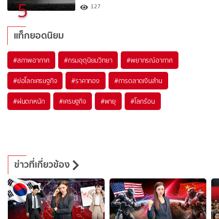
5
127
แท็กยอดนิยม
#
สภาพอากาศ
#
กรมอุตุนิยมวิทยา
#
พยากรณ์อากาศ
#
ย่อโลกเศรษฐกิจ
#
ราคาทอง
#
การตลาดเงินล้าน
#
ฝนตกหนัก
#
เศรษฐกิจ
#
พายุ
#
โลกร้อน
ข่าวที่เกี่ยวข้อง