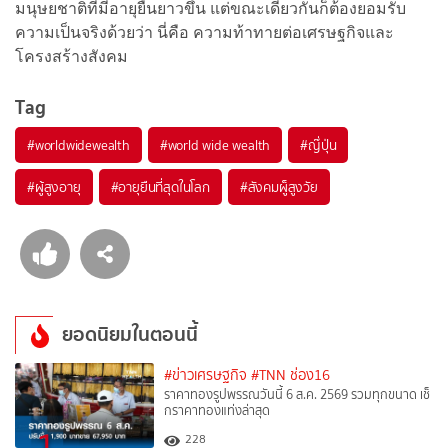
มนุษยชาติที่มีอายุยืนยาวขึ้น แต่ขณะเดียวกันก็ต้องยอมรับ
ความเป็นจริงด้วยว่า นี่คือ ความท้าทายต่อเศรษฐกิจและ
โครงสร้างสังคม
Tag
#
worldwidewealth
#
world wide wealth
#
ญ๊่ปุ่น
#
ผู้สูงอายุ
#
อายุยืนที่สุดในโลก
#
สังคมผู็สูงวัย
ยอดนิยมในตอนนี้
#ข่าวเศรษฐกิจ
#TNN ช่อง16
ราคาทองรูปพรรณวันนี้ 6 ส.ค. 2569 รวมทุกขนาด เช็
กราคาทองแท่งล่าสุด
1
228