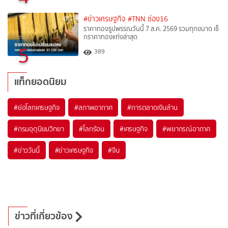
#ข่าวเศรษฐกิจ
#TNN ช่อง16
ราคาทองรูปพรรณวันนี้ 7 ส.ค. 2569 รวมทุกขนาด เช็
กราคาทองแท่งล่าสุด
5
389
แท็กยอดนิยม
#
ย่อโลกเศรษฐกิจ
#
สภาพอากาศ
#
การตลาดเงินล้าน
#
กรมอุตุนิยมวิทยา
#
โลกร้อน
#
เศรษฐกิจ
#
พยากรณ์อากาศ
#
ข่าววันนี้
#
ข่าวเศรษฐกิจ
#
จีน
ข่าวที่เกี่ยวข้อง