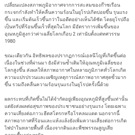
เปลี่ยนแปลงสภาพภูมิอากาศจากการสะสมของก๊าซเรือน
กระจกกำลังทำให้คลื่นความร้อนในยุโรปเกิดบ่อยขึ้น รุนแรง
ขึ้น และเริ่มต้นเร็วขึ้นกว่าในอดีตอย่างเห็นได้ชัด โดยยุโรปถือ
เป็นทวีปที่ร้อนขึ้นเร็วที่สุดในโลก มีอัตราการเพิ่มขึ้นของ
อุณหภูมิสูงกว่าค่าเฉลี่ยโลกเกือบ 2 เท่านับตั้งแต่ทศวรรษ
1980
ขณะเดียวกัน อิทธิพลของปรากฏการณ์เอลนีโญที่เกิดขึ้นต่อ
เนื่องในช่วงที่ผ่านมา ยังมีส่วนซ้ำเติมให้อุณหภูมิเฉลี่ยของ
โลกสูงขึ้น ส่งผลให้สภาพอากาศในหลายภูมิภาคทั่วโลกเกิด
ความแปรปรวนและเผชิญเหตุการณ์สภาพอากาศสุดขั้วมาก
ขึ้น รวมถึงคลื่นความร้อนรุนแรงในยุโรปครั้งนี้ด้วย
ผลกระทบที่เกิดขึ้นไม่ได้จำกัดอยู่เพียงอุณหภูมิที่สูงขึ้นเท่านั้น
แต่ยังส่งผลต่อสุขภาพของประชาชนอย่างรุนแรง โดยเฉพาะ
ความเสี่ยงต่อภาวะฮีตสโตรกหรือโรคลมแดด นอกจากนี้
สภาพอากาศที่ร้อนและแห้งแล้งยังเพิ่มความเสี่ยงต่อการเกิด
ไฟป่าในหลายพื้นที่ เนื่องจากดินและพืชพรรณสูญเสีย