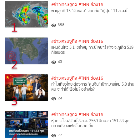
#ข่าวเศรษฐกิจ
#TNN ช่อง16
พายุลูกที่ 15 “จันหอม” จ่อถล่ม “ญี่ปุ่น” 11 ส.ค.นี้
1
358
#ข่าวเศรษฐกิจ
#TNN ช่อง16
แผ่นดินไหว 5.1 เขย่าหมู่เกาะนิโคบาร์ ห่าง จ.ภูเก็ต 519
กิโลเมตร
2
43
#ข่าวเศรษฐกิจ
#TNN ช่อง16
ทำไมเที่ยวไทย ต้องการ "คนจีน" เป้าหมายใหม่ 5.3 ล้าน
คน จะทำได้หรือไม่? อย่างไร?
3
24
#ข่าวเศรษฐกิจ
#TNN ช่อง16
หุ้นดาวโจนส์วันนี้ 8 ส.ค. 2569 ปิดบวก 151.83 จุด
คลายกังวลเฟดขึ้นดอกเบี้ย
4
72