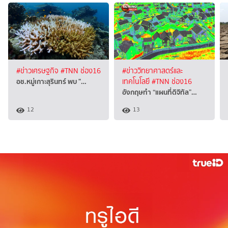
#ข่าวเศรษฐกิจ
#TNN ช่อง16
#ข่าววิทยาศาสตร์และ
อช.หมู่เกาะสุรินทร์ พบ "…
เทคโนโลยี
#TNN ช่อง16
อังกฤษทำ “แผนที่ดิจิทัล”…
12
13