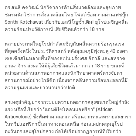
ดร.สนธิ คชวัฒน์ นักวิชาการด้านสิ่งแวดล้อมและสุขภาพ
ชมรมนักวิชาการสิ่งแวดล้อมไทย โพสต์ข้อความผ่านเฟซบุ๊ก
Sonthi Kotchawat เกี่ยวกับเอลนีโญซ้ำเติม! ยุโรปเผชิญคลื่น
ความร้อนประวัติการณ์ เสียชีวิตแล้วกว่า 18 ราย
หลายประเทศในยุโรปกำลังเผชิญกับคลื่นความร้อนรุนแรง
ที่สุดครั้งหนึ่งในประวัติศาสตร์ หลังอุณหภูมิพุ่งทะลุ 40 องศา
เซลเซียสในหลายพื้นที่ของสเปน ฝรั่งเศส อิตาลี และสหราช
อาณาจักร ส่งผลให้มีผู้เสียชีวิตแล้วมากกว่า 18 ราย ขณะที่
หน่วยงานด้านสภาพอากาศและนักวิทยาศาสตร์ต่างจับตา
สถานการณ์อย่างใกล้ชิด เนื่องจากคลื่นความร้อนระลอกนี้มี
ความรุนแรงและยาวนานกว่าปกติ
สาเหตุสำคัญมาจากระบบความกดอากาศสูงขนาดใหญ่กำลัง
แรง หรือที่เรียกว่า "แอนติไซโคลนแอฟริกา" (African
Anticyclone) ซึ่งพัดพามวลอากาศร้อนจากทะเลทรายสะฮารา
ในทวีปแอฟริกาขึ้นมาทางตอนเหนือ ก่อนแผ่ปกคลุมยุโรป
ตะวันตกและยุโรปกลาง ก่อให้เกิดปรากฏการณ์ที่เรียกว่า