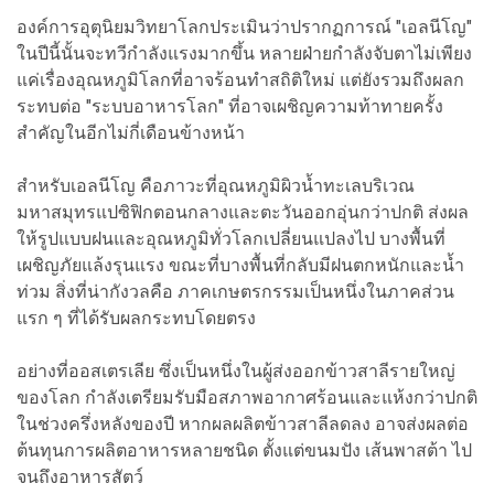
องค์การอุตุนิยมวิทยาโลกประเมินว่าปรากฏการณ์ "เอลนีโญ"
ในปีนี้นั้นจะทวีกำลังแรงมากขึ้น หลายฝ่ายกำลังจับตาไม่เพียง
แค่เรื่องอุณหภูมิโลกที่อาจร้อนทำสถิติใหม่ แต่ยังรวมถึงผลก
ระทบต่อ "ระบบอาหารโลก" ที่อาจเผชิญความท้าทายครั้ง
สำคัญในอีกไม่กี่เดือนข้างหน้า
สำหรับเอลนีโญ คือภาวะที่อุณหภูมิผิวน้ำทะเลบริเวณ
มหาสมุทรแปซิฟิกตอนกลางและตะวันออกอุ่นกว่าปกติ ส่งผล
ให้รูปแบบฝนและอุณหภูมิทั่วโลกเปลี่ยนแปลงไป บางพื้นที่
เผชิญภัยแล้งรุนแรง ขณะที่บางพื้นที่กลับมีฝนตกหนักและน้ำ
ท่วม สิ่งที่น่ากังวลคือ ภาคเกษตรกรรมเป็นหนึ่งในภาคส่วน
แรก ๆ ที่ได้รับผลกระทบโดยตรง
อย่างที่ออสเตรเลีย ซึ่งเป็นหนึ่งในผู้ส่งออกข้าวสาลีรายใหญ่
ของโลก กำลังเตรียมรับมือสภาพอากาศร้อนและแห้งกว่าปกติ
ในช่วงครึ่งหลังของปี หากผลผลิตข้าวสาลีลดลง อาจส่งผลต่อ
ต้นทุนการผลิตอาหารหลายชนิด ตั้งแต่ขนมปัง เส้นพาสต้า ไป
จนถึงอาหารสัตว์