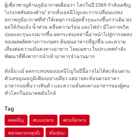
ผู้เชี่ยวชาญด้านภูมิอากาศเตือนว่า โลกในปี 2569 กำลังเผชิญ
"แรงกดดันสองด้าน" จากทั้งเอลนีโญและการเปลี่ยนแปลง
สภาพภูมิอากาศที่ทำให้เหตุการณ์สุดขั้วรุนแรงขึ้นกว่าเดิม ส่ง
ผลให้ภัยแล้ง น้ำท่วม คลื่นความร้อน และไฟป่า มีโอกาสเกิด
บ่อยและรุนแรงมากขึ้น ผลกระทบเหล่านี้อาจนำไปสู่การลดลง
ของผลผลิตทางการเกษตร ต้นทุนอาหารที่สูงขึ้น และความ
เสี่ยงต่อความมั่นคงทางอาหาร โดยเฉพาะในประเทศกำลัง
พัฒนาที่พึ่งพาการนำเข้าอาหารจำนวนมาก
ดังนั้น แม้ ผลกระทบของเอลนีโญในปีนี้อาจไม่ได้สะท้อนผ่าน
ตัวเลขอุณหภูมิเพียงอย่างเดียว แต่อาจสะท้อนผ่านราคา
อาหารบนชั้นวางสินค้า และความมั่นคงทางอาหารของผู้คน
ทั่วโลกในอนาคตอันใกล้
Tag
#
เอลนีโญ
#
ระบบอาหาร
#
ห่วงโซ่อาหาร
#
สภาพอากาศสุดขั้ว
#
โลกร้อน