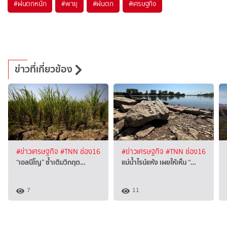
#
ฝนตกหนัก
#
พายุ
#
ฝนตก
#
เศรษฐกิจ
ข่าวที่เกี่ยวข้อง
#ข่าวเศรษฐกิจ
#TNN ช่อง16
#ข่าวเศรษฐกิจ
#TNN ช่อง16
“เอลนีโญ” ซ้ำเติมวิกฤต…
แม่น้ำไรน์แห้ง เผยให้เห็น “…
7
11