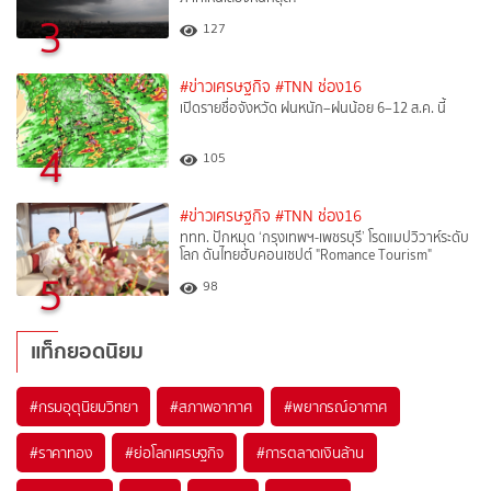
3
127
#ข่าวเศรษฐกิจ
#TNN ช่อง16
เปิดรายชื่อจังหวัด ฝนหนัก–ฝนน้อย 6–12 ส.ค. นี้
4
105
#ข่าวเศรษฐกิจ
#TNN ช่อง16
ททท. ปักหมุด ‘กรุงเทพฯ-เพชรบุรี’ โรดแมปวิวาห์ระดับ
โลก ดันไทยฮับคอนเซปต์ "Romance Tourism"
5
98
แท็กยอดนิยม
#
กรมอุตุนิยมวิทยา
#
สภาพอากาศ
#
พยากรณ์อากาศ
#
ราคาทอง
#
ย่อโลกเศรษฐกิจ
#
การตลาดเงินล้าน