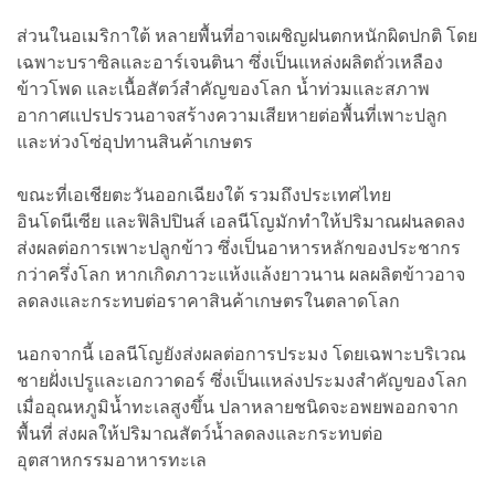
ส่วนในอเมริกาใต้ หลายพื้นที่อาจเผชิญฝนตกหนักผิดปกติ โดย
เฉพาะบราซิลและอาร์เจนตินา ซึ่งเป็นแหล่งผลิตถั่วเหลือง
ข้าวโพด และเนื้อสัตว์สำคัญของโลก น้ำท่วมและสภาพ
อากาศแปรปรวนอาจสร้างความเสียหายต่อพื้นที่เพาะปลูก
และห่วงโซ่อุปทานสินค้าเกษตร
ขณะที่เอเชียตะวันออกเฉียงใต้ รวมถึงประเทศไทย
อินโดนีเซีย และฟิลิปปินส์ เอลนีโญมักทำให้ปริมาณฝนลดลง
ส่งผลต่อการเพาะปลูกข้าว ซึ่งเป็นอาหารหลักของประชากร
กว่าครึ่งโลก หากเกิดภาวะแห้งแล้งยาวนาน ผลผลิตข้าวอาจ
ลดลงและกระทบต่อราคาสินค้าเกษตรในตลาดโลก
นอกจากนี้ เอลนีโญยังส่งผลต่อการประมง โดยเฉพาะบริเวณ
ชายฝั่งเปรูและเอกวาดอร์ ซึ่งเป็นแหล่งประมงสำคัญของโลก
เมื่ออุณหภูมิน้ำทะเลสูงขึ้น ปลาหลายชนิดจะอพยพออกจาก
พื้นที่ ส่งผลให้ปริมาณสัตว์น้ำลดลงและกระทบต่อ
อุตสาหกรรมอาหารทะเล