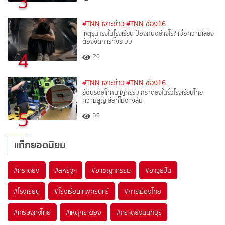
3
#TNN เจาะข่าว
#TNN ช่อง16
เหตุรุนแรงในโรงเรียน ป้องกันอย่างไร? เมื่อความเสี่ยง
ต้องจัดการทั้งระบบ
4
20
#TNN เจาะข่าว
#TNN ช่อง16
ย้อนรอยโศกนาฏกรรม กราดยิงในรั้วโรงเรียนไทย
ความสูญเสียที่ไม่อาจลืม
5
36
แท็กยอดนิยม
#
กราดยิง
#
สหรัฐฯ
#
อาชญากรรม
#
อาวุธปืน
#
โรงเรียน
#
โรงเรียนเทพศิรินทร์
#
การเมืองไทย
#
เศรษฐกิจไทย
#
เหตุกราดยิง
#
กราดยิงนนทบุรี