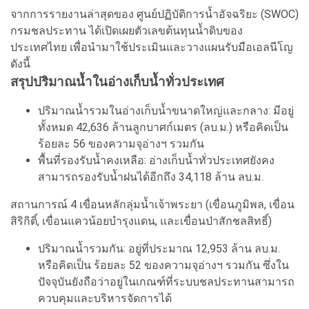
จากการรายงานล่าสุดของ ศูนย์ปฏิบัติการน้ำอัจฉริยะ (SWOC)
กรมชลประทาน ได้เปิดเผยตัวเลขต้นทุนน้ำดิบของ
ประเทศไทย เพื่อนำมาใช้ประเมินและวางแผนรับมือเอลนีโญ
ดังนี้
สรุปปริมาณน้ำในอ่างเก็บน้ำทั่วประเทศ
ปริมาณน้ำรวมในอ่างเก็บน้ำขนาดใหญ่และกลาง: มีอยู่
ทั้งหมด 42,636 ล้านลูกบาศก์เมตร (ลบ.ม.) หรือคิดเป็น
ร้อยละ 56 ของความจุอ่างฯ รวมกัน
พื้นที่รองรับน้ำคงเหลือ: อ่างเก็บน้ำทั่วประเทศยังคง
สามารถรองรับน้ำฝนได้อีกถึง 34,118 ล้าน ลบ.ม.
สถานการณ์ 4 เขื่อนหลักลุ่มน้ำเจ้าพระยา (เขื่อนภูมิพล, เขื่อน
สิริกิติ์, เขื่อนแควน้อยบำรุงแดน, และเขื่อนป่าสักชลสิทธิ์)
ปริมาณน้ำรวมกัน: อยู่ที่ประมาณ 12,953 ล้าน ลบ.ม.
หรือคิดเป็น ร้อยละ 52 ของความจุอ่างฯ รวมกัน ซึ่งใน
ปัจจุบันยังถือว่าอยู่ในเกณฑ์ที่ระบบชลประทานสามารถ
ควบคุมและบริหารจัดการได้