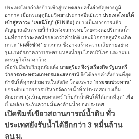
ประเทศไทยกำลังก้าวเข้าสู่บททดสอบครั้งสำคัญทางภูมิ
อากาศ เมื่อกรมอุตุนิยมวิทยาประกาศยืนยันว่า
ประเทศไทยได้
เข้าสู่สภาวะ "เอลนีโญ" (El Niño)
อย่างเป็นทางการแล้ว
สัญญาณอันตรายนี้กำลังส่งผลกระทบโดยตรงต่อปริมาณน้ำ
ฝนที่คาดว่าจะลดน้อยลงกว่าค่าปกติ และมีโอกาสสูงที่จะเกิด
ภาวะ
"ฝนทิ้งช่วง"
ยาวนาน ซึ่งอาจสร้างความเสียหายอย่าง
รุนแรงต่อภาคการเกษตร แหล่งน้ำอุปโภคบริโภค และระบบ
เศรษฐกิจในวงกว้าง
เพื่อรับมือกับวิกฤตภัยแล้ง
นายสุริยะ จึงรุ่งเรืองกิจ รัฐมนตรี
ว่าการกระทรวงเกษตรและสหกรณ์
จึงได้ออกคำสั่งด่วนที่สุด
กำชับให้ทุกหน่วยงานในสังกัด โดยเฉพาะ
"กรมชลประทาน"
ยกระดับมาตรการบริหารจัดการน้ำทั่วประเทศอย่างเต็ม
ศักยภาพ มุ่งเน้นยุทธศาสตร์ "เก็บกักน้ำดิบให้ได้มากที่สุด" เพื่อ
เป็นหลักประกันความมั่นคงด้านน้ำของประเทศ
เปิดพิมพ์เขียวสถานการณ์น้ำดิบ ทั่ว
ประเทศยังรับน้ำได้อีกกว่า 3 หมื่นล้าน
ลบ.ม.