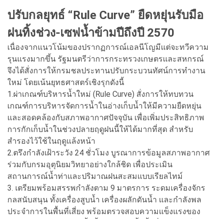
ปรับกลยุทธ์ “Rule Curve” ยืดหยุ่นรับมือ
ฝนทิ้งช่วง-เซฟน้ำข้ามปีถึงปี 2570
เนื่องจากแนวโน้มของปรากฏการณ์เอลนีโญมีแต่จะทวีความ
รุนแรงมากขึ้น รัฐมนตรีว่าการกระทรวงเกษตรและสหกรณ์
จึงได้สั่งการให้กรมชลประทานปรับกระบวนทัศน์การทำงาน
ใหม่ โดยเน้นยุทธศาสตร์เชิงรุกดังนี้
1.ผ่าเกณฑ์บริหารน้ำใหม่ (Rule Curve) สั่งการให้ทบทวน
เกณฑ์การบริหารจัดการน้ำในอ่างเก็บน้ำให้มีความยืดหยุ่น
และสอดคล้องกับสภาพอากาศปัจจุบัน เพื่อเพิ่มประสิทธิภาพ
การกักเก็บน้ำในช่วงปลายฤดูฝนนี้ให้ได้มากที่สุด สำหรับ
สำรองไว้ใช้ในฤดูแล้งหน้า
2.ตรึงกำลังเฝ้าระวัง 24 ชั่วโมง บูรณาการข้อมูลสภาพอากาศ
ร่วมกับกรมอุตุนิยมวิทยาอย่างใกล้ชิด เพื่อประเมิน
สถานการณ์น้ำท่าและปริมาณฝนสะสมแบบเรียลไทม์
3. เตรียมพร้อมสรรพกำลังตาม 9 มาตรการ ระดมเครื่องจักร
กลสนับสนุน ทั้งเครื่องสูบน้ำ เครื่องผลักดันน้ำ และกำลังพล
ประจำการในพื้นที่เสี่ยง พร้อมตรวจสอบความแข็งแรงของ