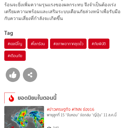
ร้อนจะยิ่งเพิ่มความรุนแรงของผลกระทบ จึงจำเป็นต้องเร่ง
เตรียมความพร้อมและเสริมระบบเตือนภัยล่วงหน้าเพื่อรับมือ
กับความเสี่ยงที่กำลังจะเกิดขึ้น
Tag
#
เอลนีโญ
#
โลกร้อน
#
สภาพอากาศสุดขั้ว
#
ภัยพิบัติ
#
เตือนภัย
ยอดนิยมในตอนนี้
#ข่าวเศรษฐกิจ
#TNN ช่อง16
พายุลูกที่ 15 “จันหอม” จ่อถล่ม “ญี่ปุ่น” 11 ส.ค.นี้
340