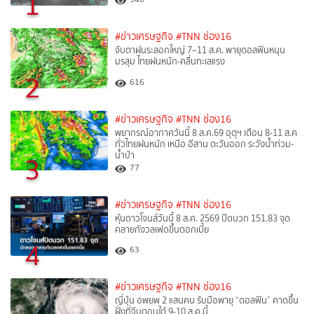
1
#ข่าวเศรษฐกิจ
#TNN ช่อง16
จับตาฝนระลอกใหญ่ 7–11 ส.ค. พายุดอลฟินหนุน
มรสุม ไทยฝนหนัก-คลื่นทะเลแรง
2
616
#ข่าวเศรษฐกิจ
#TNN ช่อง16
พยากรณ์อากาศวันนี้ 8 ส.ค.69 อุตุฯ เตือน 8-11 ส.ค
ทั่วไทยฝนหนัก เหนือ อีสาน ตะวันออก ระวังน้ำท่วม-
น้ำป่า
3
77
#ข่าวเศรษฐกิจ
#TNN ช่อง16
หุ้นดาวโจนส์วันนี้ 8 ส.ค. 2569 ปิดบวก 151.83 จุด
คลายกังวลเฟดขึ้นดอกเบี้ย
4
63
#ข่าวเศรษฐกิจ
#TNN ช่อง16
ญี่ปุ่น อพยพ 2 แสนคน รับมือพายุ “ดอลฟิน” คาดขึ้น
ฝั่งที่จีนตอนใต้ 9-10 ส.ค.นี้