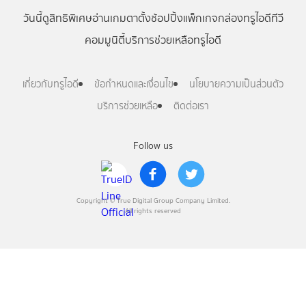
วันนี้
ดู
สิทธิพิเศษ
อ่าน
เกม
ตาตั้ง
ช้อปปิ้ง
แพ็กเกจ
กล่องทรูไอดีทีวี
คอมมูนิตี้
บริการช่วยเหลือทรูไอดี
เกี่ยวกับทรูไอดี
ข้อกำหนดและเงื่อนไข
นโยบายความเป็นส่วนตัว
บริการช่วยเหลือ
ติดต่อเรา
Follow us
Copyright © True Digital Group Company Limited.
All rights reserved