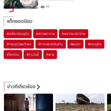
5
50
แท็กยอดนิยม
#
ย่อโลกเศรษฐกิจ
#
สภาพอากาศ
#
พยากรณ์อากาศ
#
กรมอุตุนิยมวิทยา
#
การตลาดเงินล้าน
#
ฝนตก
#
เศรษฐกิจ
#
โลกร้อน
#
ข่าววันนี้
#
พายุ
ข่าวที่เกี่ยวข้อง