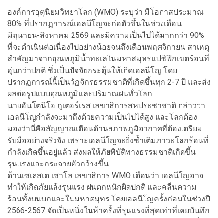
องค์การอุตุนิยมวิทยาโลก (WMO) ระบุว่า มีโอกาสประมาณ
80% ที่ปรากฏการณ์เอลนีโญจะก่อตัวขึ้นในช่วงเดือน
มิถุนายน-สิงหาคม 2569 และมีความเป็นไปได้มากกว่า 90%
ที่จะดำเนินต่อเนื่องไปอย่างน้อยจนถึงเดือนพฤศจิกายน สาเหตุ
สำคัญมาจากอุณหภูมิน้ำทะเลในมหาสมุทรแปซิฟิกเขตร้อนที่
อุ่นกว่าปกติ ซึ่งเป็นปัจจัยกระตุ้นให้เกิดเอลนีโญ โดย
ปรากฏการณ์นี้เป็นวัฏจักรธรรมชาติที่เกิดขึ้นทุก 2-7 ปี และส่ง
ผลต่อรูปแบบอุณหภูมิและปริมาณฝนทั่วโลก
นายอันโตนิโอ กูเตอร์เรส เลขาธิการสหประชาชาติ กล่าวว่า
เอลนีโญกำลังจะมาถึงด้วยความเป็นไปได้สูง และโลกต้อง
มองว่านี่คือสัญญาณเตือนด้านสภาพภูมิอากาศที่ต้องเตรียม
รับมืออย่างจริงจัง เพราะเอลนีโญจะยิ่งซ้ำเติมภาวะโลกร้อนที่
กำลังเกิดขึ้นอยู่แล้ว ส่งผลให้ภัยพิบัติทางธรรมชาติเกิดขึ้น
รุนแรงและกระจายตัวกว้างขึ้น
ด้านเซเลสเต เซาโล เลขาธิการ WMO เตือนว่า เอลนีโญอาจ
ทำให้เกิดภัยแล้งรุนแรง ฝนตกหนักผิดปกติ และคลื่นความ
ร้อนทั้งบนบกและในมหาสมุทร โดยเอลนีโญครั้งก่อนในช่วงปี
2566-2567 จัดเป็นหนึ่งในห้าครั้งที่รุนแรงที่สุดเท่าที่เคยบันทึก