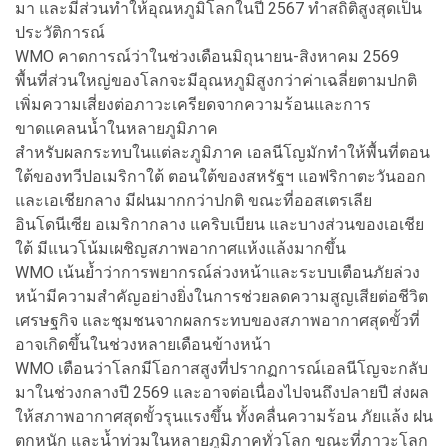
มา และมีส่วนทำให้อุณหภูมิโลกในปี 2567 ทำสถิติสูงสุดเป็น
ประวัติการณ์
WMO คาดการณ์ว่าในช่วงเดือนมิถุนายน-สิงหาคม 2569
พื้นที่ส่วนใหญ่ของโลกจะมีอุณหภูมิสูงกว่าค่าเฉลี่ยตามปกติ
เพิ่มความเสี่ยงต่อภาวะเครียดจากความร้อนและการ
ขาดแคลนน้ำในหลายภูมิภาค
สำหรับผลกระทบในแต่ละภูมิภาค เอลนีโญมักทำให้พื้นที่ตอน
ใต้ของทวีปอเมริกาใต้ ตอนใต้ของสหรัฐฯ แอฟริกาตะวันออก
และเอเชียกลาง มีฝนมากกว่าปกติ ขณะที่ออสเตรเลีย
อินโดนีเซีย อเมริกากลาง แคริบเบียน และบางส่วนของเอเชีย
ใต้ มีแนวโน้มเผชิญสภาพอากาศแห้งแล้งมากขึ้น
WMO เน้นย้ำว่าการพยากรณ์ล่วงหน้าและระบบเตือนภัยล่วง
หน้ามีความสำคัญอย่างยิ่งในการช่วยลดความสูญเสียต่อชีวิต
เศรษฐกิจ และชุมชนจากผลกระทบของสภาพอากาศสุดขั้วที่
อาจเกิดขึ้นในช่วงหลายเดือนข้างหน้า
WMO เตือนว่าโลกมีโอกาสสูงที่ปรากฏการณ์เอลนีโญจะกลับ
มาในช่วงกลางปี 2569 และอาจต่อเนื่องไปจนถึงปลายปี ส่งผล
ให้สภาพอากาศสุดขั้วรุนแรงขึ้น ทั้งคลื่นความร้อน ภัยแล้ง ฝน
ตกหนัก และน้ำท่วมในหลายภูมิภาคทั่วโลก ขณะที่ภาวะโลก