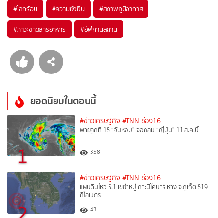
#
โลกร้อน
#
ความยั่งยืน
#
สภาพภูมิอากาศ
#
ภาวะขาดสารอาหาร
#
อัฟกานิสถาน
ยอดนิยมในตอนนี้
#ข่าวเศรษฐกิจ
#TNN ช่อง16
พายุลูกที่ 15 “จันหอม” จ่อถล่ม “ญี่ปุ่น” 11 ส.ค.นี้
1
358
#ข่าวเศรษฐกิจ
#TNN ช่อง16
แผ่นดินไหว 5.1 เขย่าหมู่เกาะนิโคบาร์ ห่าง จ.ภูเก็ต 519
กิโลเมตร
2
43