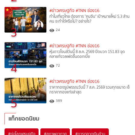
#ข่าวเศรษฐกิจ
#TNN ช่อง16
ทำไมเที่ยวไทย ต้องการ "คนจีน" เป้าหมายใหม่ 5.3 ล้าน
คน จะทำได้หรือไม่? อย่างไร?
3
24
#ข่าวเศรษฐกิจ
#TNN ช่อง16
หุ้นดาวโจนส์วันนี้ 8 ส.ค. 2569 ปิดบวก 151.83 จุด
คลายกังวลเฟดขึ้นดอกเบี้ย
4
72
#ข่าวเศรษฐกิจ
#TNN ช่อง16
ราคาทองรูปพรรณวันนี้ 7 ส.ค. 2569 รวมทุกขนาด เช็
กราคาทองแท่งล่าสุด
5
389
แท็กยอดนิยม
#
ย่อโลกเศรษฐกิจ
#
สภาพอากาศ
#
การตลาดเงินล้าน