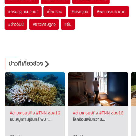
#
กรมอุตุนิยมวิทยา
#
โลกร้อน
#
เศรษฐกิจ
#
พยากรณ์อากาศ
#
ข่าววันนี้
#
ข่าวเศรษฐกิจ
#
จีน
ข่าวที่เกี่ยวข้อง
#ข่าวเศรษฐกิจ
#TNN ช่อง16
#ข่าวเศรษฐกิจ
#TNN ช่อง16
อช.หมู่เกาะสุรินทร์ พบ "…
โลกร้อนเพิ่มความ…
12
11