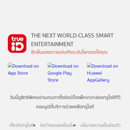
THE NEXT WORLD-CLASS SMART
ENTERTAINMENT
อีกขั้นของความบันเทิงระดับโลกตรงใจคุณ
วันนี้
ดู
สิทธิพิเศษ
อ่าน
เกม
ตาตั้ง
ช้อปปิ้ง
แพ็กเกจ
กล่องทรูไอดีทีวี
คอมมูนิตี้
บริการช่วยเหลือทรูไอดี
เกี่ยวกับทรูไอดี
ข้อกำหนดและเงื่อนไข
นโยบายความเป็นส่วนตัว