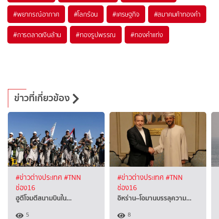
#
พยากรณ์อากาศ
#
โลกร้อน
#
เศรษฐกิจ
#
สมาคมค้าทองคำ
#
การตลาดเงินล้าน
#
ทองรูปพรรณ
#
ทองคำแท่ง
ข่าวที่เกี่ยวข้อง
#ข่าวต่างประเทศ
#TNN
#ข่าวต่างประเทศ
#TNN
ช่อง16
ช่อง16
ฮูตีโจมตีสนามบินใน…
อิหร่าน–โอมานบรรลุความ…
5
8