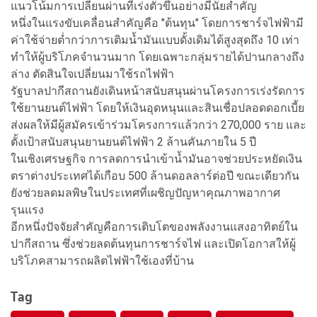
แนวโน้มการเปลี่ยนผ่านที่เร่งตัวขึ้นอย่างมีนัยสำคัญ
หนึ่งในแรงขับเคลื่อนสำคัญคือ "ต้นทุน" โดยการชาร์จไฟฟ้ามี
ค่าใช้จ่ายต่ำกว่าการเติมน้ำมันแบบดั้งเดิมได้สูงสุดถึง 10 เท่า
ทำให้ผู้บริโภคจำนวนมาก โดยเฉพาะกลุ่มรายได้ปานกลางถึง
ล่าง ตัดสินใจเปลี่ยนมาใช้รถไฟฟ้า
รัฐบาลปากีสถานยังเดินหน้าสนับสนุนผ่านโครงการเร่งรัดการ
ใช้ยานยนต์ไฟฟ้า โดยให้เงินอุดหนุนและสินเชื่อปลอดดอกเบี้ย
ส่งผลให้มีผู้สมัครเข้าร่วมโครงการแล้วกว่า 270,000 ราย และ
ตั้งเป้าสนับสนุนยานยนต์ไฟฟ้า 2 ล้านคันภายใน 5 ปี
ในเชิงเศรษฐกิจ การลดการนำเข้าน้ำมันอาจช่วยประหยัดเงิน
ตราต่างประเทศได้เกือบ 500 ล้านดอลลาร์ต่อปี ขณะเดียวกัน
ยังช่วยลดมลพิษในประเทศที่เผชิญปัญหาคุณภาพอากาศ
รุนแรง
อีกหนึ่งปัจจัยสำคัญคือการเติบโตของพลังงานแสงอาทิตย์ใน
ปากีสถาน ซึ่งช่วยลดต้นทุนการชาร์จไฟ และเปิดโอกาสให้ผู้
บริโภคสามารถผลิตไฟฟ้าใช้เองที่บ้าน
Tag