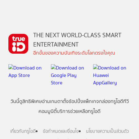
THE NEXT WORLD-CLASS SMART
ENTERTAINMENT
อีกขั้นของความบันเทิงระดับโลกตรงใจคุณ
วันนี้
ดู
สิทธิพิเศษ
อ่าน
เกม
ตาตั้ง
ช้อปปิ้ง
แพ็กเกจ
กล่องทรูไอดีทีวี
คอมมูนิตี้
บริการช่วยเหลือทรูไอดี
เกี่ยวกับทรูไอดี
ข้อกำหนดและเงื่อนไข
นโยบายความเป็นส่วนตัว