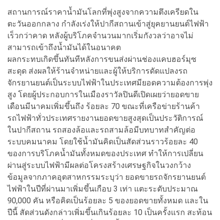
สถานการณ์ราคาน้ำมันโลกที่พุ่งสูงจากความตึงเครียดใน
ตะวันออกกลาง กำลังเร่งให้ปากีสถานเข้าสู่ยุคยานยนต์ไฟฟ้า
เร็วกว่าคาด หลังผู้บริโภคจำนวนมากเริ่มกังวลว่าอาจไม่
สามารถเข้าถึงน้ำมันได้ในอนาคต
ผลกระทบเกิดขึ้นทันทีหลังการขนส่งผ่านช่องแคบฮอร์มุซ
สะดุด ส่งผลให้ร้านจำหน่ายและผู้ให้บริการดัดแปลงรถ
จักรยานยนต์เป็นระบบไฟฟ้าในประเทศมียอดความต้องการพุ่ง
สูง โดยผู้ประกอบการในเมืองราวัลปินดีเปิดเผยว่ายอดขาย
เดือนมีนาคมเพิ่มขึ้นถึง ร้อยละ 70 ขณะที่เครือข่ายร้านค้า
รถไฟฟ้าทั่วประเทศรายงานยอดขายสูงสุดเป็นประวัติการณ์
ในปากีสถาน รถสองล้อและรถสามล้อมีบทบาทสำคัญต่อ
ระบบคมนาคม โดยใช้น้ำมันคิดเป็นสัดส่วนราวร้อยละ 40
ของการบริโภคน้ำมันทั้งหมดของประเทศ ทำให้การเปลี่ยน
ผ่านสู่ระบบไฟฟ้ามีผลต่อโครงสร้างเศรษฐกิจในวงกว้าง
ข้อมูลจากภาคอุตสาหกรรมระบุว่า ยอดขายรถจักรยานยนต์
ไฟฟ้าในปีที่ผ่านมาเพิ่มขึ้นเกือบ 3 เท่า แตะระดับประมาณ
90,000 คัน หรือคิดเป็นร้อยละ 5 ของยอดขายทั้งหมด และใน
ปีนี้ สัดส่วนดังกล่าวเพิ่มขึ้นเกินร้อยละ 10 เป็นครั้งแรก สะท้อน