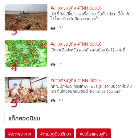
#ข่าวเศรษฐกิจ
#TNN ช่อง16
UN ชี้ "เอลนีโญ" เร่งเครื่อง แรงขึ้นตั้งแต่ส.ค.นี้เป็นต้น
ไป โลกเตรียมรับศึกอากาศสุดขั้ว!
3
172
#ข่าวเศรษฐกิจ
#TNN ช่อง16
เปิดรายชื่อจังหวัด ฝนหนัก–ฝนน้อย 6–12 ส.ค. นี้
4
135
#ข่าวเศรษฐกิจ
#TNN ช่อง16
ททท. ปักหมุด ‘กรุงเทพฯ-เพชรบุรี’ โรดแมปวิวาห์ระดับ
โลก ดันไทยฮับคอนเซปต์ "Romance Tourism"
5
164
แท็กยอดนิยม
#
สภาพอากาศ
#
กรมอุตุนิยมวิทยา
#
ย่อโลกเศรษฐกิจ