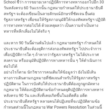
School ชี้ว่า การขยายเวลาปฏิบัติการทางทหารออกไปอีก 30
วันหลังครบ 60 วันแรกนั้น กฎหมายกำหนดให้ประธานาธิบดี
สหรัฐฯ จะต้องเขียนเป็นลายลักษณ์อักษรที่ชัดเจน ยื่นต่อ
รัฐสภาสหรัฐฯ เพื่อขอให้รัฐสภาอนุมัติให้กองทัพสหรัฐฯ ปฏิบัติ
การทางทหารต่อไปได้ ด้วยเหตุผลว่า เป็นความจำเป็นทาง
ทหารที่หลีกเลี่ยงไม่ได้จริง ๆ
และหาก 90 วันนี้ผ่านพ้นไปแล้ว กฎหมายสหรัฐฯ กำหนดให้
ประธานาธิบดีจะต้องยุติการส่งกองทัพสหรัฐฯ ไปประจำการ
เพื่อปฏิบัติการใด ๆ ถ้าหากว่ารัฐสภาสหรัฐฯ ไม่ได้ประกาศ
สงคราม หรืออนุมัติปฏิบัติการทางทหารนั้น ๆ ให้ดำเนินการ
ต่อไปได้
อย่างไรก็ตาม นักวิชาการคนเดิมให้ข้อมูลว่า ยังไม่มีเส้น
ทางการเดินตามกฎหมายที่ชัดเจนสำหรับให้รัฐสภาสหรัฐฯ
ปฏิบัติตาม ในการบังคับให้ประธานาธิบดีต้องถูกผูกมัดทาง
กฎหมาย ให้ต้องปฏิบัติตามข้อกำหนดยุติปฏิบัติการทางทหาร
หลังครบ 90 วัน และสิ่งที่เคยเกิดขึ้นในอดีตคือ อดีต
ประธานาธิบดีสหรัฐฯ หลายคนได้ปฏิเสธที่จะปฏิบัติตามข้อ
กำหนดส่วนนี้ในกฎหมาย War Powers Resolution ในส่วนนี้