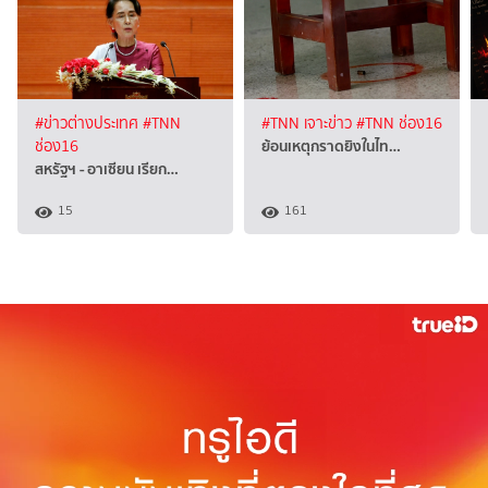
#ข่าวต่างประเทศ
#TNN
#TNN เจาะข่าว
#TNN ช่อง16
ย้อนเหตุกราดยิงในไท…
ช่อง16
สหรัฐฯ - อาเซียน เรียก…
15
161