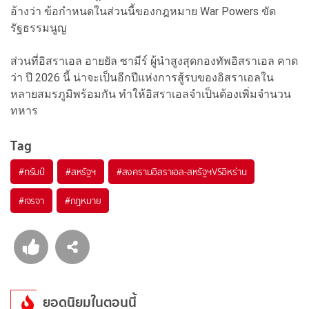
อ้างว่า ข้อกำหนดในส่วนนี้ของกฎหมาย War Powers ขัด
รัฐธรรมนูญ
ส่วนที่อิสราเอล อายยัล ซามีร์ ผู้นำสูงสุดกองทัพอิสราเอล คาด
ว่า ปี 2026 นี้ น่าจะเป็นอีกปีแห่งการสู้รบของอิสราเอลใน
หลายสมรภูมิพร้อมกัน ทำให้อิสราเอลจำเป็นต้องเพิ่มจำนวน
ทหาร
Tag
#
ทรัมป์
#
สหรัฐฯ
#
สงครามอิสราเอล-สหรัฐฯVSอิหร่าน
#
เจรจา
#
กฎหมาย
ยอดนิยมในตอนนี้