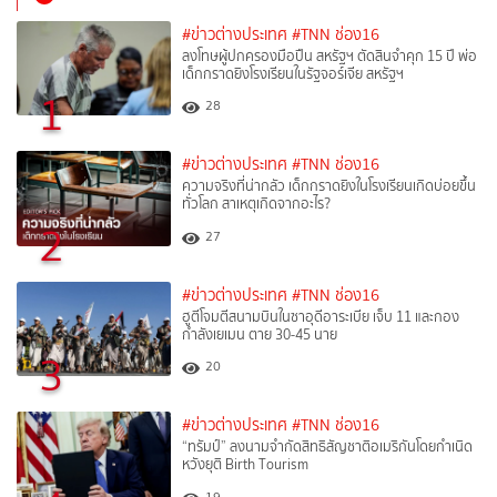
#ข่าวต่างประเทศ
#TNN ช่อง16
ลงโทษผู้ปกครองมือปืน สหรัฐฯ ตัดสินจำคุก 15 ปี พ่อ
เด็กกราดยิงโรงเรียนในรัฐจอร์เจีย สหรัฐฯ
1
28
#ข่าวต่างประเทศ
#TNN ช่อง16
ความจริงที่น่ากลัว เด็กกราดยิงในโรงเรียนเกิดบ่อยขึ้น
ทั่วโลก สาเหตุเกิดจากอะไร?
2
27
#ข่าวต่างประเทศ
#TNN ช่อง16
ฮูตีโจมตีสนามบินในซาอุดีอาระเบีย เจ็บ 11 และกอง
กำลังเยเมน ตาย 30-45 นาย
3
20
#ข่าวต่างประเทศ
#TNN ช่อง16
“ทรัมป์” ลงนามจำกัดสิทธิสัญชาติอเมริกันโดยกำเนิด
หวังยุติ Birth Tourism
19