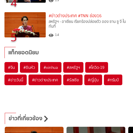
4
#ข่าวต่างประเทศ
#TNN ช่อง16
สหรัฐฯ - อาเซียน เรียกร้องปล่อยตัว ออง ซาน ซู จี ใน
ทันที
5
14
แท็กยอดนิยม
#
จีน
#
ซินหัว
#
xinhua
#
สหรัฐฯ
#
โควิด-19
#
ข่าววันนี้
#
ข่าวต่างประเทศ
#
รัสเซีย
#
ญี่ปุ่น
#
ทรัมป์
ข่าวที่เกี่ยวข้อง