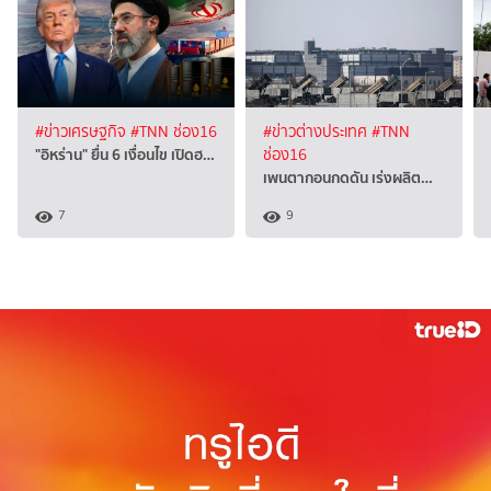
#ข่าวเศรษฐกิจ
#TNN ช่อง16
#ข่าวต่างประเทศ
#TNN
"อิหร่าน" ยื่น 6 เงื่อนไข เปิดฮ…
ช่อง16
เพนตากอนกดดัน เร่งผลิต…
7
9