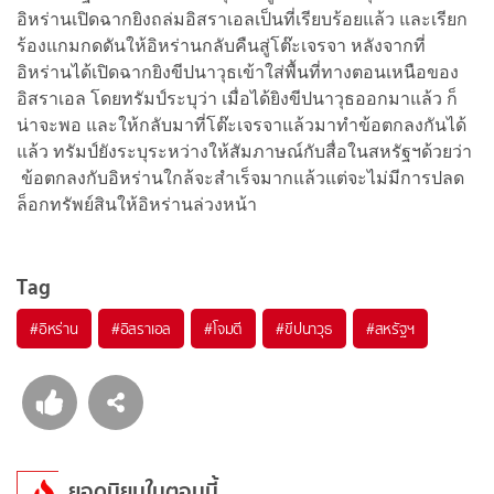
อิหร่านเปิดฉากยิงถล่มอิสราเอลเป็นที่เรียบร้อยแล้ว และเรียก
ร้องแกมกดดันให้อิหร่านกลับคืนสู่โต๊ะเจรจา หลังจากที่
อิหร่านได้เปิดฉากยิงขีปนาวุธเข้าใส่พื้นที่ทางตอนเหนือของ
อิสราเอล โดยทรัมป์ระบุว่า เมื่อได้ยิงขีปนาวุธออกมาแล้ว ก็
น่าจะพอ และให้กลับมาที่โต๊ะเจรจาแล้วมาทำข้อตกลงกันได้
แล้ว ทรัมป์ยังระบุระหว่างให้สัมภาษณ์กับสื่อในสหรัฐฯด้วยว่า
ข้อตกลงกับอิหร่านใกล้จะสำเร็จมากแล้วแต่จะไม่มีการปลด
ล็อกทรัพย์สินให้อิหร่านล่วงหน้า
Tag
#
อิหร่าน
#
อิสราเอล
#
โจมตี
#
ขีปนาวุธ
#
สหรัฐฯ
ยอดนิยมในตอนนี้