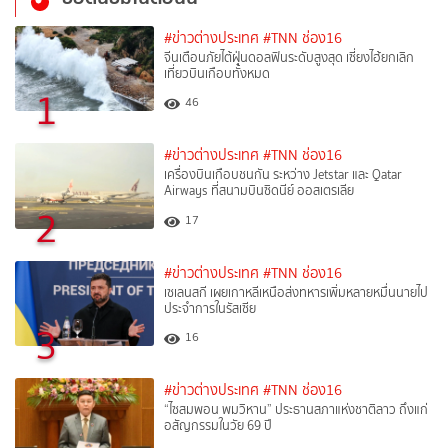
#ข่าวต่างประเทศ
#TNN ช่อง16
จีนเตือนภัยไต้ฝุ่นดอลฟินระดับสูงสุด เซี่ยงไฮ้ยกเลิก
เที่ยวบินเกือบทั้งหมด
1
46
#ข่าวต่างประเทศ
#TNN ช่อง16
เครื่องบินเกือบชนกัน ระหว่าง Jetstar และ Qatar
Airways ที่สนามบินซิดนีย์ ออสเตรเลีย
2
17
#ข่าวต่างประเทศ
#TNN ช่อง16
เซเลนสกี เผยเกาหลีเหนือส่งทหารเพิ่มหลายหมื่นนายไป
ประจำการในรัสเซีย
3
16
#ข่าวต่างประเทศ
#TNN ช่อง16
“ไซสมพอน พมวิหาน” ประธานสภาแห่งชาติลาว ถึงแก่
อสัญกรรมในวัย 69 ปี