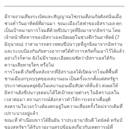
มีรายงานเสียงระเบิดและสัญญาณไซเรนเตือนภัยดังสนั่นเมื่อ
ช่วงค่ำวันอาทิตย์ที่ผ่านมา ขณะเมืองไฮฟาของอิสราเอล ตก
เป็นเป้าหมายการโจมตีด้วยขีปนาวุธที่ยิงมาจากอิหร่าน โดย
เจ้าหน้าที่ทหารของอิสราเอลเปิดเผยในช่วงดึกวันอาทิตย์ (7
มิถุนายน) ว่าสามารถตรวจพบขีปนาวุธที่ถูกยิงมาจากอิหร่าน
และระบบป้องกันภัยทางอากาศได้ทำการสกัดกั้นเอาไว้ได้แล้ว
อย่างไรก็ตาม ยังไม่มีรายละเอียดแน่ชัดว่าอิสราเอลได้รับ
ความเสียหายใดๆ หรือไม่
การโจมตี เกิดขึ้นหลังจากที่อิสราเอลได้เปิดฉากโจมตีพื้นที่
ชานเมืองกรุงเบรุตของเลบานอน เป็นครั้งแรกตั้งแต่สหรัฐฯ
ประกาศแผนหยุดยิงในเลบานอนเมื่อสัปดาห์ที่แล้ว ส่งผลให้
อิหร่านยิงขีปนาวุธตอบโต้ใส่เป้าหมายต่างๆ ในอิสราเอลใน
เวลาต่อมา สถานการณ์ดังกล่าวทำให้การเจรจาเพื่อยุติ
สงครามในวงกว้างต้องตกอยู่ในความเสี่ยงครั้งใหม่จากเดิมที่
เปราะบางอยู่แล้ว
ขณะที่ ทำเนียบขาวได้ยืนยัน ว่าประธานาธิบดี โดนัลด์ ทรัมป์
ของสหรัฐฯ ได้รับรายงานสรุปข้อมูลเกี่ยวกับเหตุการณ์ที่