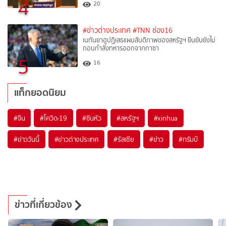
4
20
#ข่าวต่างประเทศ
#TNN ช่อง16
เนทันยาฮูปฏิเสธแผนสันติภาพของสหรัฐฯ ยืนยันยังไม่
ถอนกำลังทหารออกจากกาซา
5
16
แท็กยอดนิยม
#
จีน
#
โควิด-19
#
ซินหัว
#
สหรัฐฯ
#
xinhua
#
ข่าววันนี้
#
ข่าวต่างประเทศ
#
รัสเซีย
#
ข่าว
#
ทรัมป์
ข่าวที่เกี่ยวข้อง