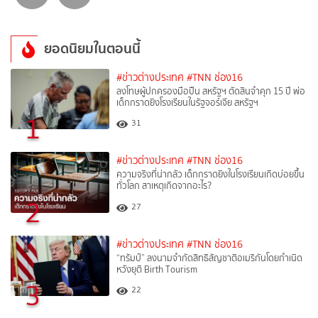
ยอดนิยมในตอนนี้
#ข่าวต่างประเทศ
#TNN ช่อง16
ลงโทษผู้ปกครองมือปืน สหรัฐฯ ตัดสินจำคุก 15 ปี พ่อ
เด็กกราดยิงโรงเรียนในรัฐจอร์เจีย สหรัฐฯ
1
31
#ข่าวต่างประเทศ
#TNN ช่อง16
ความจริงที่น่ากลัว เด็กกราดยิงในโรงเรียนเกิดบ่อยขึ้น
ทั่วโลก สาเหตุเกิดจากอะไร?
2
27
#ข่าวต่างประเทศ
#TNN ช่อง16
“ทรัมป์” ลงนามจำกัดสิทธิสัญชาติอเมริกันโดยกำเนิด
หวังยุติ Birth Tourism
3
22