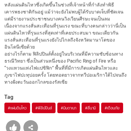
หลังแผ่นดินไหวซึ่งเกิดขึ้นในช่วงที่เจ้าหน้าที่กำลังทำพิธี
เคารพธงชาติกันอยู่ แม้ว่าจะยังไม่พบผู้ได้รับบาดเจ็บที่ชัดเจน
แต่มีรายงานประชาชนบางคนวิงเวียนศีรษะจนเป็นลม
เนื่องจากแรงสั่นสะเทือนที่รุนแรง ขณะที่บางคนกล่าวว่านี่เป็น
แผ่นดินไหวที่รุนแรงที่สุดเท่าที่เคยประสบมา ขณะเดียวกัน
แรงสั่นสะเทือนที่รุนแรงยังไปไกลถึงจังหวัดมานาโดของ
อินโดนีเซียด้วย
อย่างไรก็ตาม ฟิลิปปินส์ตั้งอยู่ในบริเวณที่มีความซับซ้อนทาง
ธรณีวิทยา ซึ่งเป็นส่วนหนึ่งของ Pacific Ring of Fire หรือ
“วงแหวนแห่งไฟแปซิฟิก” พื้นที่ที่มีการเกิดแผ่นดินไหวและ
ภูเขาไฟปะทุบ่อยครั้ง โดยทอดยาวจากทวีปอเมริกาใต้ไปจนถึง
ทางฝั่งตะวันออกไกลของรัสเซีย
Tag
#
แผ่นดินไหว
#
ฟิลิปปินส์
#
มินดาเนา
#
สึนามิ
#
เตือนภัย