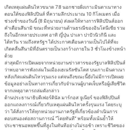
เกิดเหตุแผ่นดินไหวขนาด 7.8 นอกชายฝั่งเกาะมินดาเนาทาง
ตอนใต้ของฟิลิปปินส์ ที่ความลึกประมาณ 10 กิโลเมตร เมื่อ
ช่วงเช้าของวันนี้ (8 มิถุนายน) ส่งผลให้ทางการฟิลิปปินส์ออก
คำเตือนสึนามิ ขณะที่หน่วยงานด้านธรณีของอินโดนีเซีย รวม
ถึงในอีกหลายประเทศ อาทิ ญี่ปุ่น ปาเลา ปาปัวนิวกินี และ
ไต้หวัน รวมถึงสหรัฐฯ ได้ประกาศเตือนความเป็นไปได้ที่จะ
เกิดคลื่นสึนามิที่อันตรายเป็นวงกว้างภายใน 3 ชั่วโมงข้างหน้า
ด้วย
ล่าสุดมีการเปิดเผยจากหน่วยงานข่าวสารของรัฐบาลฟิลิปปินส์
ว่าพบอาคารพังถล่มในเมืองเฮเนรัลซันโตส บนเกาะมินดาเนา
หลังเกิดแผ่นดินไหวรุนแรง แต่จนถึงขณะนี้ยังไม่มีการเปิดเผย
ข้อมูลอย่างเป็นทางการเกี่ยวกับจำนวนผู้บาดเจ็บหรือผู้เสียชีวิต
จากเหตุอาคารถล่มดังกล่าว
ด้านประธานาธิบดีเฟอร์ดินัล มาร์กอส จูเนียร์ ของฟิลิปปินส์
ออกแถลงการณ์เกี่ยวกับเหตุแผ่นดินไหวครั้งรุนแรง โดยระบุ
ว่า ได้สั่งการให้ทุกหน่วยงานภาครัฐที่เกี่ยวข้องดำเนินการ
ตอบสนองต่อสถานการณ์ “โดยทันที” พร้อมทั้งเน้นย้ำให้
ประชาชนอพยพขึ้นที่สูงในทันทีอย่างไม่รอช้า เพราะชีวิตของ