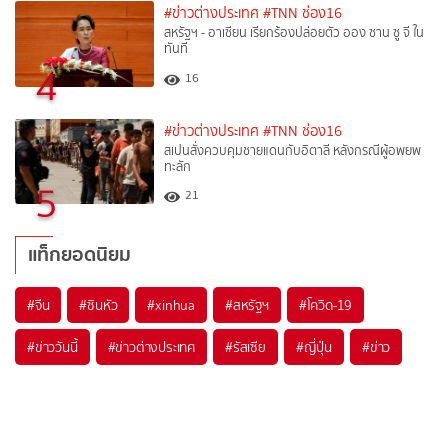
#ข่าวต่างประเทศ
#TNN ช่อง16
สหรัฐฯ - อาเซียน เรียกร้องปล่อยตัว ออง ซาน ซู จี ใน
ทันที
4
16
#ข่าวต่างประเทศ
#TNN ช่อง16
สเปนสั่งควบคุมชายแดนกับอิตาลี หลังกรณีผู้อพยพ
ทะลัก
5
21
แท็กยอดนิยม
#
จีน
#
ซินหัว
#
xinhua
#
สหรัฐฯ
#
โควิด-19
#
ข่าววันนี้
#
ข่าวต่างประเทศ
#
รัสเซีย
#
ญี่ปุ่น
#
ข่าว