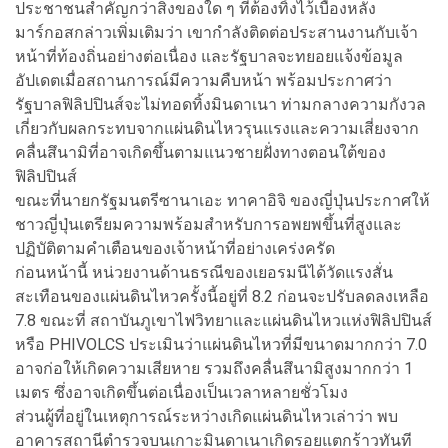
ประชาชนสำคัญกว่าสิ่งของใด ๆ ที่ต้องทิ้งไว้เบื้องหลัง
มาร์กอสกล่าวเพิ่มเติมว่า เขากำลังติดต่อประสานงานกับเจ้า
หน้าที่ท้องถิ่นอย่างต่อเนื่อง และรัฐบาลจะทยอยแจ้งข้อมูล
อัปเดตเมื่อสถานการณ์มีความคืบหน้า พร้อมประกาศว่า
รัฐบาลฟิลิปปินส์จะไม่ทอดทิ้งมินดาเนา ท่ามกลางความกังวล
เกี่ยวกับผลกระทบจากแผ่นดินไหวรุนแรงและความเสี่ยงจาก
คลื่นสึนามิที่อาจเกิดขึ้นตามแนวชายฝั่งทางตอนใต้ของ
ฟิลิปปินส์
ขณะที่นายกรัฐมนตรีซานาเอะ ทาคาอิจิ ของญี่ปุ่นประกาศให้
ชาวญี่ปุ่นเตรียมความพร้อมสำหรับการอพยพขึ้นที่สูงและ
ปฏิบัติตามคำเตือนของเจ้าหน้าที่อย่างเคร่งครัด
ก่อนหน้านี้ หน่วยงานด้านธรณีของเยอรมนีได้วัดแรงสั่น
สะเทือนของแผ่นดินไหวครั้งนี้อยู่ที่ 8.2 ก่อนจะปรับลดลงเหลือ
7.8 ขณะที่ สถาบันภูเขาไฟวิทยาและแผ่นดินไหวแห่งฟิลิปปินส์
หรือ PHIVOLCS ประเมินว่าแผ่นดินไหวที่มีขนาดมากกว่า 7.0
อาจก่อให้เกิดความเสียหาย รวมถึงคลื่นสึนามิสูงมากกว่า 1
เมตร ซึ่งอาจเกิดขึ้นต่อเนื่องเป็นเวลาหลายชั่วโมง
ส่วนผู้ที่อยู่ในเหตุการณ์ระหว่างเกิดแผ่นดินไหวเล่าว่า พบ
อาคารสถานีตำรวจบนเกาะมินดาเนาเกิดรอยแตกร้าวทันที