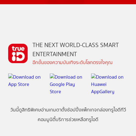
THE NEXT WORLD-CLASS SMART
ENTERTAINMENT
อีกขั้นของความบันเทิงระดับโลกตรงใจคุณ
วันนี้
ดู
สิทธิพิเศษ
อ่าน
เกม
ตาตั้ง
ช้อปปิ้ง
แพ็กเกจ
กล่องทรูไอดีทีวี
คอมมูนิตี้
บริการช่วยเหลือทรูไอดี