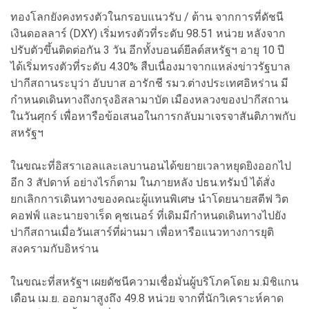
ทองโลกยังคงทรงตัวในกรอบแนวรับ / ต้าน จากการที่ดัชนี
เงินดอลลาร์ (DXY) เริ่มทรงตัวที่ระดับ 98.51 หน่วย หลังจาก
ปรับตัวขึ้นติดต่อกัน 3 วัน อีกทั้งบอนด์ยีลด์สหรัฐฯ อายุ 10 ปี
ได้เริ่มทรงตัวที่ระดับ 4.30% สืบเนื่องมาจากแหล่งข่าวรัฐบาล
ปากีสถานระบุว่า อับบาส อารักชี รมว.ต่างประเทศอิหร่าน มี
กำหนดเดินทางถึงกรุงอิสลามาบัต เมืองหลวงของปากีสถาน
ในวันศุกร์ เพื่อหารือข้อเสนอในการกลับมาเจรจาสันติภาพกับ
สหรัฐฯ
ในขณะที่อิสราเอลและเลบานอนได้ขยายเวลาหยุดยิงออกไป
อีก 3 สัปดาห์ อย่างไรก็ตาม ในภายหลัง ปธน.ทรัมป์ ได้สั่ง
ยกเลิกการเดินทางของคณะผู้แทนพิเศษ นำโดยนายสตีฟ วิต
คอฟฟ์ และนายจาเร็ด คุชเนอร์ ที่เดิมมีกำหนดเดินทางไปยัง
ปากีสถานเมื่อวันเสาร์ที่ผ่านมา เพื่อหารือแนวทางการยุติ
สงครามกับอิหร่าน
ในขณะที่สหรัฐฯ เผยดัชนีความเชื่อมั่นผู้บริโภคโดย ม.มิชิแกน
เดือน เม.ย. ออกมาสูงถึง 49.8 หน่วย จากที่นักวิเคราะห์คาด