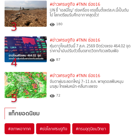
#ข่าวเศรษฐกิจ
#TNN ช่อง16
UN ชี้ "เอลนีโญ" เร่งเครื่อง แรงขึ้นตั้งแต่ส.ค.นี้เป็นต้น
ไป โลกเตรียมรับศึกอากาศสุดขั้ว!
3
180
#ข่าวเศรษฐกิจ
#TNN ช่อง16
หุ้นดาวโจนส์วันนี้ 7 ส.ค. 2569 ปิดร่วงแรง 464.02 จุด
ราคาน้ำมันปรับตัวขึ้นตลาดวิตกกังวลเงินเฟ้อ
4
87
#ข่าวเศรษฐกิจ
#TNN ช่อง16
จับตาฝนระลอกใหญ่ 7–11 ส.ค. พายุดอลฟินหนุน
มรสุม ไทยฝนหนัก-คลื่นทะเลแรง
5
72
แท็กยอดนิยม
#
สภาพอากาศ
#
ย่อโลกเศรษฐกิจ
#
กรมอุตุนิยมวิทยา