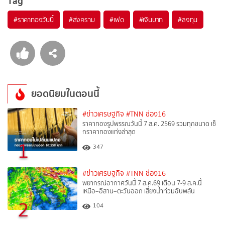
Tag
#
ราคาทองวันนี้
#
ส่งคราม
#
เฟด
#
เงินบาท
#
ลงทุน
ยอดนิยมในตอนนี้
#ข่าวเศรษฐกิจ
#TNN ช่อง16
ราคาทองรูปพรรณวันนี้ 7 ส.ค. 2569 รวมทุกขนาด เช็
กราคาทองแท่งล่าสุด
1
347
#ข่าวเศรษฐกิจ
#TNN ช่อง16
พยากรณ์อากาศวันนี้ 7 ส.ค.69 เตือน 7-9 ส.ค.นี้
เหนือ–อีสาน–ตะวันออก เสี่ยงน้ำท่วมฉับพลัน
2
104