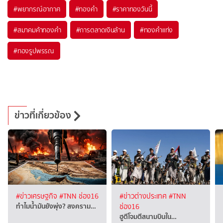
#
พยากรณ์อากาศ
#
ทองคำ
#
ราคาทองวันนี้
#
สมาคมค้าทองคำ
#
การตลาดเงินล้าน
#
ทองคำแท่ง
#
ทองรูปพรรณ
ข่าวที่เกี่ยวข้อง
#ข่าวเศรษฐกิจ
#TNN ช่อง16
#ข่าวต่างประเทศ
#TNN
ทำไมน้ำมันยังพุ่ง? สงคราม…
ช่อง16
ฮูตีโจมตีสนามบินใน…