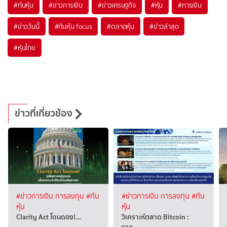
#
ทันหุ้น
#
ข่าวการเงิน
#
ข่าวเศรษฐกิจ
#
หุ้น
#
การเงิน
#
ข่าววันนี้
#
ทันหุ้น focus
#
ตลาดหุ้น
#
ข่าวล่าสุด
#
หุ้นไทย
ข่าวที่เกี่ยวข้อง
#ข่าวการเงิน การลงทุน
#ทัน
#ข่าวการเงิน การลงทุน
#ทัน
หุ้น
หุ้น
Clarity Act โดนดอง!…
วิเคราะห์ตลาด Bitcoin :