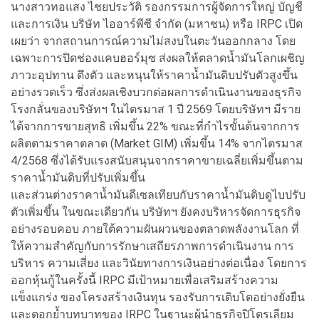
นางสาวทอแสง ไชยประวัติ รองกรรมการผู้จัดการใหญ่ บัญชี
และการเงิน บริษัท ไออาร์พีซี จำกัด (มหาชน) หรือ IRPC เปิด
เผยว่า จากสถานการณ์ความไม่สงบในตะวันออกกลาง โดย
เฉพาะการปิดช่องแคบฮอร์มุซ ส่งผลให้ตลาดน้ำมันโลกเผชิญ
ภาวะอุปทาน ตึงตัว และหนุนให้ราคาน้ำมันดิบปรับตัวสูงขึ้น
อย่างรวดเร็ว ซึ่งส่งผลเชิงบวกต่อผลการดำเนินงานของธุรกิจ
โรงกลั่นของบริษัทฯ ในไตรมาส 1 ปี 2569 โดยบริษัทฯ มีราย
ได้จากการขายสุทธิ เพิ่มขึ้น 22% ขณะที่กำไรขั้นต้นจากการ
ผลิตตามราคาตลาด (Market GIM) เพิ่มขึ้น 14% จากไตรมาส
4/2568 ซึ่งได้รับแรงสนับสนุนจากราคาขายเฉลี่ยเพิ่มขึ้นตาม
ราคาน้ำมันดิบที่ปรับเพิ่มขึ้น
และส่วนต่างราคาน้ำมันดีเซลเทียบกับราคาน้ำมันดิบดูไบปรับ
ตัวเพิ่มขึ้น ในขณะเดียวกัน บริษัทฯ ยังคงบริหารจัดการธุรกิจ
อย่างรอบคอบ ภายใต้ความผันผวนของตลาดพลังงานโลก ที่
ให้ความสำคัญกับการรักษาเสถียรภาพการดำเนินงาน การ
บริหาร ความเสี่ยง และวินัยทางการเงินอย่างต่อเนื่อง โดยการ
ออกหุ้นกู้ในครั้งนี้ IRPC มีเป้าหมายเพื่อเสริมสร้างความ
แข็งแกร่ง ของโครงสร้างเงินทุน รองรับการเติบโตอย่างยั่งยืน
และตอกย้ำบทบาทของ IRPC ในฐานะผู้นำธุรกิจปิโตรเลียม