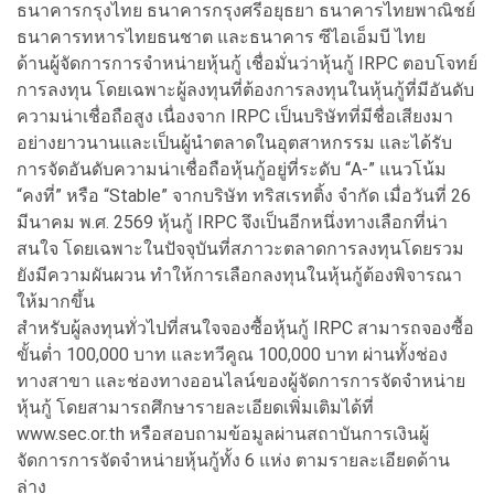
ธนาคารกรุงไทย ธนาคารกรุงศรีอยุธยา ธนาคารไทยพาณิชย์
ธนาคารทหารไทยธนชาต และธนาคาร ซีไอเอ็มบี ไทย
ด้านผู้จัดการการจำหน่ายหุ้นกู้ เชื่อมั่นว่าหุ้นกู้ IRPC ตอบโจทย์
การลงทุน โดยเฉพาะผู้ลงทุนที่ต้องการลงทุนในหุ้นกู้ที่มีอันดับ
ความน่าเชื่อถือสูง เนื่องจาก IRPC เป็นบริษัทที่มีชื่อเสียงมา
อย่างยาวนานและเป็นผู้นำตลาดในอุตสาหกรรม และได้รับ
การจัดอันดับความน่าเชื่อถือหุ้นกู้อยู่ที่ระดับ “A-” แนวโน้ม
“คงที่” หรือ “Stable” จากบริษัท ทริสเรทติ้ง จำกัด เมื่อวันที่ 26
มีนาคม พ.ศ. 2569 หุ้นกู้ IRPC จึงเป็นอีกหนึ่งทางเลือกที่น่า
สนใจ โดยเฉพาะในปัจจุบันที่สภาวะตลาดการลงทุนโดยรวม
ยังมีความผันผวน ทำให้การเลือกลงทุนในหุ้นกู้ต้องพิจารณา
ให้มากขึ้น
สำหรับผู้ลงทุนทั่วไปที่สนใจจองซื้อหุ้นกู้ IRPC สามารถจองซื้อ
ขั้นต่ำ 100,000 บาท และทวีคูณ 100,000 บาท ผ่านทั้งช่อง
ทางสาขา และช่องทางออนไลน์ของผู้จัดการการจัดจำหน่าย
หุ้นกู้ โดยสามารถศึกษารายละเอียดเพิ่มเติมได้ที่
www.sec.or.th หรือสอบถามข้อมูลผ่านสถาบันการเงินผู้
จัดการการจัดจำหน่ายหุ้นกู้ทั้ง 6 แห่ง ตามรายละเอียดด้าน
ล่าง