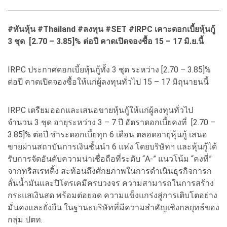
#ทันหุ้น #Thailand #ลงทุน #SET #IRPC เคาะดอกเบี้ยหุ้นกู้
3 ชุด [2.70 – 3.85]% ต่อปี คาดเปิดจองซื้อ 15 – 17 มิ.ย.นี้
IRPC ประกาศดอกเบี้ยหุ้นกู้ทั้ง 3 ชุด ระหว่าง [2.70 – 3.85]%
ต่อปี คาดเปิดจองซื้อให้แก่ผู้ลงทุนทั่วไป 15 – 17 มิถุนายนนี้
IRPC เตรียมออกและเสนอขายหุ้นกู้ให้แก่ผู้ลงทุนทั่วไป
จำนวน 3 ชุด อายุระหว่าง 3 – 7 ปี อัตราดอกเบี้ยคงที่ [2.70 –
3.85]% ต่อปี ชำระดอกเบี้ยทุก 6 เดือน ตลอดอายุหุ้นกู้ เสนอ
ขายผ่านสถาบันการเงินชั้นนำ 6 แห่ง โดยบริษัทฯ และหุ้นกู้ได้
รับการจัดอันดับความน่าเชื่อถือที่ระดับ “A-” แนวโน้ม “คงที่”
จากทริสเรทติ้ง สะท้อนถึงศักยภาพในการดำเนินธุรกิจการก
ลั่นน้ำมันและปิโตรเคมีครบวงจร ความสามารถในการสร้าง
กระแสเงินสด พร้อมต่อยอด ความแข็งแกร่งสู่การเติบโตอย่าง
มั่นคงและยั่งยืน ในฐานะบริษัทที่มีความสำคัญเชิงกลยุทธ์ของ
กลุ่ม ปตท.