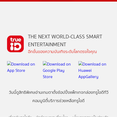
THE NEXT WORLD-CLASS SMART
ENTERTAINMENT
อีกขั้นของความบันเทิงระดับโลกตรงใจคุณ
วันนี้
ดู
สิทธิพิเศษ
อ่าน
เกม
ตาตั้ง
ช้อปปิ้ง
แพ็กเกจ
กล่องทรูไอดีทีวี
คอมมูนิตี้
บริการช่วยเหลือทรูไอดี