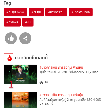
Tag
#
ทันหุ้น focus
#
ทันหุ้น
#
ข่าวการเงิน
#
ข่าวเศรษฐกิจ
#
การเงิน
#
หุ้น
ยอดนิยมในตอนนี้
#ข่าวการเงิน การลงทุน
#ทันหุ้น
‘หุ้นไทย’ระยะสั้นผันผวน เชื่อโฟลว์ดันSET1,720จุด
1
16
#ข่าวการเงิน การลงทุน
#ทันหุ้น
AURA เตรียมขายหุ้นกู้ 2 ชุด ชูดอกเบี้ย 4.60-4.90%
ปลายส.ค.นี้