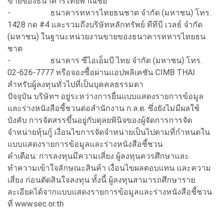
ขายของธนาคารไทยพาณิชย์
- ธนาคารทหารไทยธนชาต จำกัด (มหาชน) โทร.
1428 กด #4 และรวมถึงบริษัทหลักทรัพย์ ทีทีบี เวลธ์ จำกัด
(มหาชน) ในฐานะหน่วยงานขายของธนาคารทหารไทยธน
ชาต
- ธนาคาร ซีไอเอ็มบี ไทย จำกัด (มหาชน) โทร.
02-626-7777 หรือจองซื้อผ่านแอปพลิเคชัน CIMB THAI
สำหรับผู้ลงทุนทั่วไปที่เป็นบุคคลธรรมดา
ปัจจุบัน บริษัทฯ อยู่ระหว่างการยื่นแบบแสดงรายการข้อมูล
และร่างหนังสือชี้ชวนต่อสำนักงาน ก.ล.ต. ซึ่งยังไม่มีผลใช้
บังคับ การจัดสรรขึ้นอยู่กับดุลยพินิจของผู้จัดการการจัด
จำหน่ายหุ้นกู้ เงื่อนไขการจัดจำหน่ายเป็นไปตามที่กำหนดใน
แบบแสดงรายการข้อมูลและร่างหนังสือชี้ชวน
คำเตือน: การลงทุนมีความเสี่ยง ผู้ลงทุนควรศึกษาและ
ทำความเข้าใจลักษณะสินค้า เงื่อนไขผลตอบแทน และความ
เสี่ยง ก่อนตัดสินใจลงทุน ทั้งนี้ ผู้ลงทุนสามารถศึกษาราย
ละเอียดได้จากแบบแสดงรายการข้อมูลและร่างหนังสือชี้ชวน
ที่ www.sec.or.th