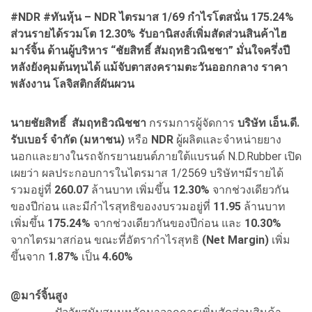
#NDR #ทันหุ้น – NDR
ไตรมาส 1/69 กำไรโตสนั่น 175.24%
ส่วนรายได้รวมโต 12.30% รับอานิสงส์เพิ่มสัดส่วนสินค้าไฮ
มาร์จิ้น
ด้านผู้บริหาร
“
ชัยสิทธิ์ สัมฤทธิวณิชชา
”
มั่นใจครึ่งปี
หลังยังคุมต้นทุนได้ แม้จับตาสงครามตะวันออกกลาง
ราคา
พลังงาน
โลจิสติกส์ผันผวน
นายชัยสิทธิ์ สัมฤทธิวณิชชา
กรรมการผู้จัดการ
บริษัท เอ็น.ดี.
รับเบอร์ จำกัด (มหาชน)
หรือ
NDR
ผู้ผลิตและจำหน่ายยาง
นอกและยางในรถจักรยานยนต์ภายใต้แบรนด์ N.D.Rubber เปิด
เผยว่า ผลประกอบการในไตรมาส 1/2569 บริษัทฯมีรายได้
รวมอยู่ที่
260.07
ล้านบาท เพิ่มขึ้น
12.30%
จากช่วงเดียวกัน
ของปีก่อน และมีกำไรสุทธิของงบรวมอยู่ที่
11.95
ล้านบาท
เพิ่มขึ้น
175.24%
จากช่วงเดียวกันของปีก่อน และ
10.30%
จากไตรมาสก่อน ขณะที่อัตรากำไรสุทธิ
(Net Margin)
เพิ่ม
ขึ้นจาก
1.87%
เป็น
4.60%
@มาร์จิ้นสูง