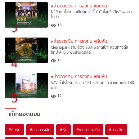
#ข่าวการเงิน การลงทุน
#ทันหุ้น
NER เด่นโบรกรุมเชียร์เคาะ ‘ซื้อ’ มั่นใจครึ่งปีหลังฟอร์ม
โตต่อ
3
18
#ข่าวการเงิน การลงทุน
#ทันหุ้น
CleanSpark รายได้ดิ่ง 30% พลาดเป้า! สวนทางดีล
ยักษ์ AI 6.6 พันล้านดอลล์
4
14
#ข่าวการเงิน การลงทุน
#ทันหุ้น
SAV กำไรไตรมาส 2 ที่ 121.8 ล้านบาท จ่ายปันผล 0.40
บาท
5
12
แท็กยอดนิยม
#
ทันหุ้น
#
ข่าวการเงิน
#
หุ้น
#
ข่าวเศรษฐกิจ
#
การเงิน