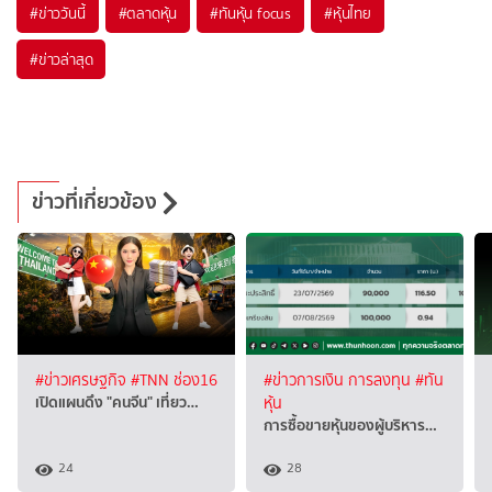
#
ข่าววันนี้
#
ตลาดหุ้น
#
ทันหุ้น focus
#
หุ้นไทย
#
ข่าวล่าสุด
ข่าวที่เกี่ยวข้อง
#ข่าวเศรษฐกิจ
#TNN ช่อง16
#ข่าวการเงิน การลงทุน
#ทัน
เปิดแผนดึง "คนจีน" เที่ยว…
หุ้น
การซื้อขายหุ้นของผู้บริหาร…
24
28