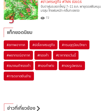
#ข่าวเศรษฐกิจ
#TNN ช่อง16
จับตาฝนระลอกใหญ่ 7–11 ส.ค. พายุดอลฟินหนุน
มรสุม ไทยฝนหนัก-คลื่นทะเลแรง
5
72
แท็กยอดนิยม
#
สภาพอากาศ
#
ย่อโลกเศรษฐกิจ
#
กรมอุตุนิยมวิทยา
#
พยากรณ์อากาศ
#
ทองคำ
#
ราคาทองวันนี้
#
สมาคมค้าทองคำ
#
ทองคำแท่ง
#
ทองรูปพรรณ
#
การตลาดเงินล้าน
ข่าวที่เกี่ยวข้อง