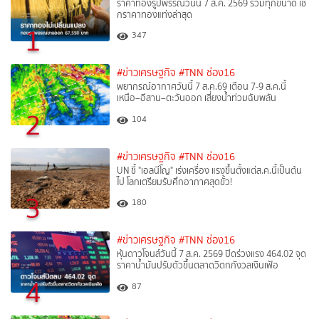
ราคาทองรูปพรรณวันนี้ 7 ส.ค. 2569 รวมทุกขนาด เช็
กราคาทองแท่งล่าสุด
1
347
#ข่าวเศรษฐกิจ
#TNN ช่อง16
พยากรณ์อากาศวันนี้ 7 ส.ค.69 เตือน 7-9 ส.ค.นี้
เหนือ–อีสาน–ตะวันออก เสี่ยงน้ำท่วมฉับพลัน
2
104
#ข่าวเศรษฐกิจ
#TNN ช่อง16
UN ชี้ "เอลนีโญ" เร่งเครื่อง แรงขึ้นตั้งแต่ส.ค.นี้เป็นต้น
ไป โลกเตรียมรับศึกอากาศสุดขั้ว!
3
180
#ข่าวเศรษฐกิจ
#TNN ช่อง16
หุ้นดาวโจนส์วันนี้ 7 ส.ค. 2569 ปิดร่วงแรง 464.02 จุด
ราคาน้ำมันปรับตัวขึ้นตลาดวิตกกังวลเงินเฟ้อ
4
87