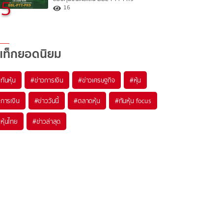
5
16
แท็กยอดนิยม
#
ทันหุ้น
#
ข่าวการเงิน
#
ข่าวเศรษฐกิจ
#
หุ้น
#
การเงิน
#
ข่าววันนี้
#
ตลาดหุ้น
#
ทันหุ้น focus
#
หุ้นไทย
#
ข่าวล่าสุด