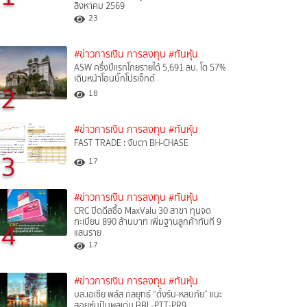
สิงหาคม 2569
23
#ข่าวการเงิน การลงทุน
#ทันหุ้น
ASW ครึ่งปีแรกโกยรายได้ 5,691 ลบ. โต 57%
เดินหน้าโอนบิ๊กโปรเจ็กต์
2
18
#ข่าวการเงิน การลงทุน
#ทันหุ้น
FAST TRADE : จับตา BH-CHASE
3
17
#ข่าวการเงิน การลงทุน
#ทันหุ้น
CRC ปิดดีลซื้อ MaxValu 30 สาขา ทุนจด
ทะเบียน 890 ล้านบาท เพิ่มฐานลูกค้าทันที 9
4
แสนราย
17
#ข่าวการเงิน การลงทุน
#ทันหุ้น
บล.เอเซีย พลัส กลยุทธ์ “ตั้งรับ-หลบภัย” แนะ
สอยหุ้นปันผลเด่น BBL-PTT-PR9