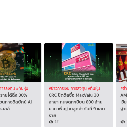
 การลงทุน
#ทันหุ้น
#ข่าวการเงิน การลงทุน
#ทันหุ้น
#ข่
รายได้ดิ่ง 30%
CRC ปิดดีลซื้อ MaxValu 30
AM
วนทางดีลยักษ์ AI
สาขา ทุนจดทะเบียน 890 ล้าน
เวี
ดอลล์
บาท เพิ่มฐานลูกค้าทันที 9 แสน
ฐา
ราย
17