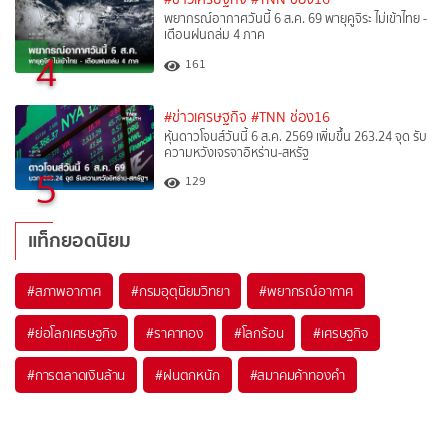
พยากรณ์อากาศวันนี้ 6 ส.ค. 69 พายุคูจิระ ไม่เข้าไทย -
เตือนฝนถล่ม 4 ภาค
4
161
#ข่าวเศรษฐกิจ
#TNN ช่อง16
หุ้นดาวโจนส์วันนี้ 6 ส.ค. 2569 เพิ่มขึ้น 263.24 จุด รับ
ความหวังเจรจาอิหร่าน-สหรัฐ
5
129
แท็กยอดนิยม
#
สภาพอากาศ
#
กรมอุตุนิยมวิทยา
#
พยากรณ์อากาศ
#
ย่อโลกเศรษฐกิจ
#
ราคาทอง
#
โลกร้อน
#
เศรษฐกิจ
#
การตลาดเงินล้าน
#
ฝนตกหนัก
#
สมาคมค้าทองคำ