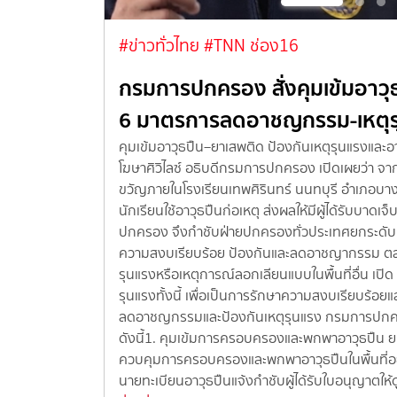
#ข่าวทั่วไทย
#TNN ช่อง16
บผิด
กรมการปกครอง สั่งคุมเข้มอาวุ
6 มาตรการลดอาชญกรรม-เหตุร
ายล้างบาง
คุมเข้มอาวุธปืน–ยาเสพติด ป้องกันเหตุรุนแรงแล
่นสะเทือนอีก
โฆษาศิวิไลซ์ อธิบดีกรมการปกครอง เปิดเผยว่า จา
รจุบุคคลเป็น
ขวัญภายในโรงเรียนเทพศิรินทร์ นนทบุรี อำเภอบางก
ะสางครั้งใหญ่
นักเรียนใช้อาวุธปืนก่อเหตุ ส่งผลให้มีผู้ได้รับบาดเจ
รอย แก้คะแนน
ปกครอง จึงกำชับฝ่ายปกครองทั่วประเทศยกระดับมา
ค่ถอดถอนผู้สอบ
ความสงบเรียบร้อย ป้องกันและลดอาชญากรรม ตลอด
ึงแนวทางของ
รุนแรงหรือเหตุการณ์ลอกเลียนแบบในพื้นที่อื่น เปิ
่วนท้องถิ่น
รุนแรงทั้งนี้ เพื่อเป็นการรักษาความสงบเรียบร
ข้องกับการทุจริต
ลดอาชญกรรมและป้องกันเหตุรุนแรง กรมการปกครอ
พื่อทำความจริง
ดังนี้1. คุมเข้มการครอบครองและพกพาอาวุธปืน
ล่าว นายก
ควบคุมการครอบครองและพกพาอาวุธปืนในพื้นที่อย่า
ฤติกรรม” ไม่ว่…
นายทะเบียนอาวุธปืนแจ้งกำชับผู้ได้รับใบอนุญาตให