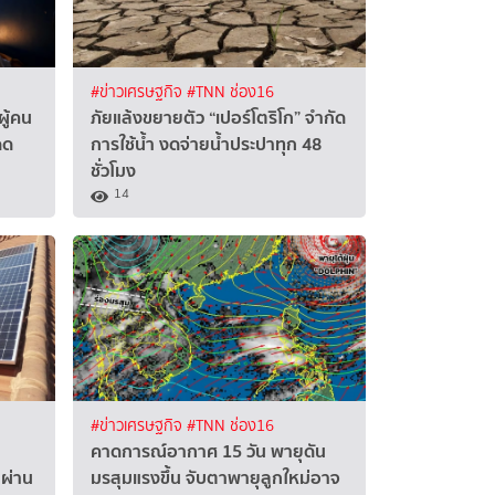
#ข่าวเศรษฐกิจ
#TNN ช่อง16
ผู้คน
ภัยแล้งขยายตัว “เปอร์โตริโก” จำกัด
ดด
การใช้น้ำ งดจ่ายน้ำประปาทุก 48
ชั่วโมง
14
#ข่าวเศรษฐกิจ
#TNN ช่อง16
คาดการณ์อากาศ 15 วัน พายุดัน
นผ่าน
มรสุมแรงขึ้น จับตาพายุลูกใหม่อาจ