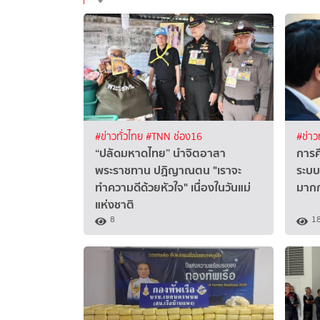
#ข่าวทั่วไทย
#TNN ช่อง16
#ข่าว
“ปลัดมหาดไทย” นำจิตอาสา
การศ
พระราชทาน ปฏิญาณตน "เราจะ
ระบบ”
ทำความดีด้วยหัวใจ" เนื่องในวันแม่
มากก
แห่งชาติ
8
1