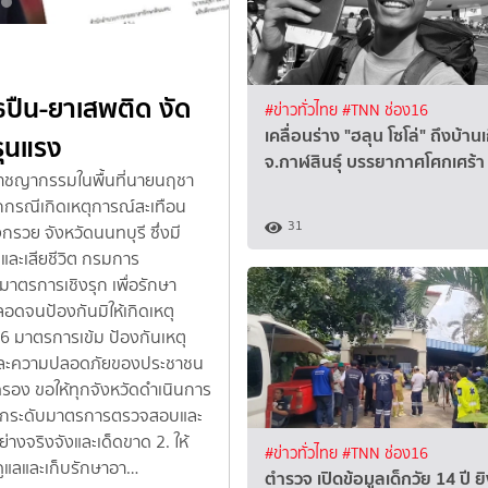
#ข่าวทั่วไทย
#TNN ช่อง16
ธปืน-ยาเสพติด งัด
นิติเวชเผยผลชันสูตร 8
#ข่าวทั่วไทย
#TNN ช่อง16
เคลื่อนร่าง "ฮลุน โซโล่" ถึงบ้านเ
ุนแรง
กระสุน 1-4 นัด
จ.กาฬสินธุ์ บรรยากาศโศกเศร้า
ะอาชญากรรมในพื้นที่นายนฤชา
สถาบันนิติเวชวิทยา โรงพยาบาลตำรวจ
กกรณีเกิดเหตุการณ์สะเทือน
เหตุกราดยิงภายในโรงเรียนและผู้เสีย
31
รวย จังหวัดนนทบุรี ซึ่งมี
ทุกรายมีบาดแผลจากกระสุนปืน ตั้งแ
็บและเสียชีวิต กรมการ
พบบาดแผลบริเวณอวัยวะสำคัญ ขณะที
ตรการเชิงรุก เพื่อรักษา
เด็กชายวัย 14 ปี ผู้ก่อเหตุ ยัง
จนป้องกันมิให้เกิดเหตุ
สอบสวนก่อนมีข้อสรุปเมื่อเวลา 12.00
ด 6 มาตรการเข้ม ป้องกันเหตุ
วิทยา โรงพยาบาลตำรวจ พล.ต.ต.วิรุฬห
้อยและความปลอดภัยของประชาชน
เวชวิทยา โรงพยาบาลตำรวจ เปิดเผยว่
ง ขอให้ทุกจังหวัดดำเนินการ
มาตรวจชันสูตรครบทั้ง 8 รายแล้วจำน
 ยกระดับมาตรการตรวจสอบและ
5 ราย ผู้เสียชีวิตภายในบ้านของเด็กช
งจริงจังและเด็ดขาด 2. ให้
เหตุ ซึ่งเสียชีวิตที่โรงพยาบาลอี
#ข่าวทั่วไทย
#TNN ช่อง16
้ดูแลและเก็บรักษาอา…
รายละ 1 นัดผลการชันสูตรเบื้องต้นพ
ตำรวจ เปิดข้อมูลเด็กวัย 14 ปี ยิง