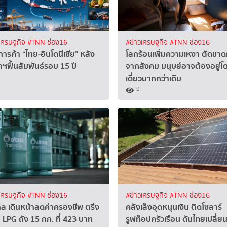
เศรษฐกิจ
#TNN ช่อง16
#ข่าวเศรษฐกิจ
#TNN ช่อง16
ารค้า “ไทย-อินโดนีเซีย” หลัง
โลกร้อนเพิ่มความเหงา ตัดขาด
ฯฟื้นสัมพันธ์รอบ 15 ปี
จากสังคม มนุษย์อาจต้องอยู่โ
เดี่ยวมากกว่าเดิม
9
เศรษฐกิจ
#TNN ช่อง16
#ข่าวเศรษฐกิจ
#TNN ช่อง16
าล เดินหน้าลดค่าครองชีพ ตรึง
คลังเล็งอุดหนุนเงิน ติดโซลาร์
 LPG ถัง 15 กก. ที่ 423 บาท
รูฟท็อปครัวเรือน ดันไทยเปลี่ย