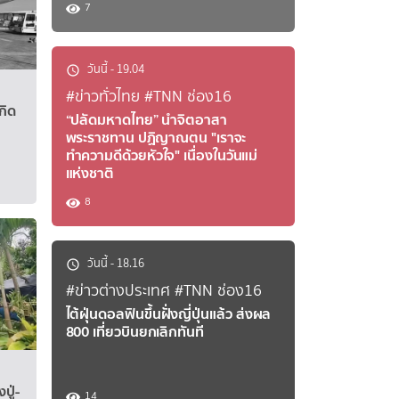
7
#ข่าวทั่วไทย
#TN
วันนี้
-
19.04
 ร่าง เหตุในโรงเรียน พบ
ชี้เป้าบทเรีย
#ข่าวทั่วไทย
#TNN ช่อง16
กิด
นโยบายคุมปื
“ปลัดมหาดไทย” นำจิตอาสา
พระราชทาน ปฏิญาณตน "เราจะ
 เปิดเผยผลชันสูตรเบื้องต้นผู้เสียชีวิตจาก
ชี้บทเรียนเหตุกราดย
ทำความดีด้วยหัวใจ" เนื่องในวันแม่
ชีวิตที่เกี่ยวข้อง รวมทั้งหมด 8 ราย โดยพบว่า
ปลอดภัย”ผศ.ดร.นพด
แห่งชาติ
ต่รายละ 1 นัด ไปจนถึงสูงสุด 4 นัด ส่วนใหญ่
แทนภาคประชาชน และ
8
่ประเด็นเกี่ยวกับลักษณะการเสียชีวิตของ
คณะรัฐประศาสนศาสตร
ต้องรอการรวบรวมพยานหลักฐานของพนักงาน
ภายในโรงเรียนเทพศิร
 น. วันที่ 8 สิงหาคม 2569 ที่สถาบันนิติเวช
สังคมไทย พร้อมชี้ว่
วันนี้
-
18.16
์ ศุภสิงห์ศิริปรีชา ผู้บังคับการสถาบันนิติ
ต้องเร่งสร้างระบบป้
#ข่าวต่างประเทศ
#TNN ช่อง16
า ร่างผู้เสียชีวิตจากเหตุการณ์ดังกล่าวถูกส่ง
ระบุว่า การสร้างควา
ไต้ฝุ่นดอลฟินขึ้นฝั่งญี่ปุ่นแล้ว ส่งผล
วนดังกล่าวแบ่งเป็นผู้เสียชีวิตภายในโรงเรียน
เดียว แต่จำเป็นต้อ
800 เที่ยวบินยกเลิกทันที
ายผู้ก่อเหตุ 2 ราย และเด็กชายวัย 14 ปี ผู้ก่อ
ปลอดภัย” โดยให้ครู
ก 1 ราย ผลชันสูตรพบ 6 รายมีบาดแผลจากกระสุน
ชุมชน มีความรู้ในก
บว่า ผู้เสียชีวิตทั้ง 8 รายมีบาดแผลจ…
ประสานงานกับตำรวจ
ปู่-
14