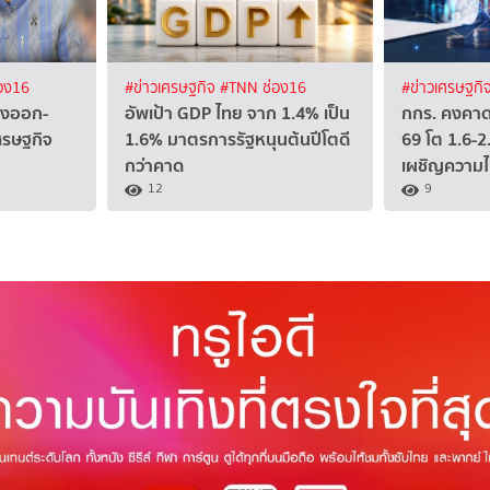
อง16
#ข่าวเศรษฐกิจ
#TNN ช่อง16
#ข่าวเศรษฐกิ
ส่งออก-
อัพเป้า GDP ไทย จาก 1.4% เป็น
กกร. คงคาด
เศรษฐกิจ
1.6% มาตรการรัฐหนุนต้นปีโตดี
69 โต 1.6-2
กว่าคาด
เผชิญความไ
12
9