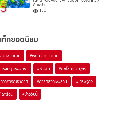
ส.ค.นี้ เหนือ–อีสาน–ตะวันออก เสี่ยงน้ำท่วม
5
ฉับพลัน
131
แท็กยอดนิยม
#
สภาพอากาศ
#
พยากรณ์อากาศ
#
กรมอุตุนิยมวิทยา
#
ฝนตก
#
ย่อโลกเศรษฐกิจ
#
คาดการณ์อากาศ
#
การตลาดเงินล้าน
#
เศรษฐกิจ
#
โลกร้อน
#
ข่าววันนี้