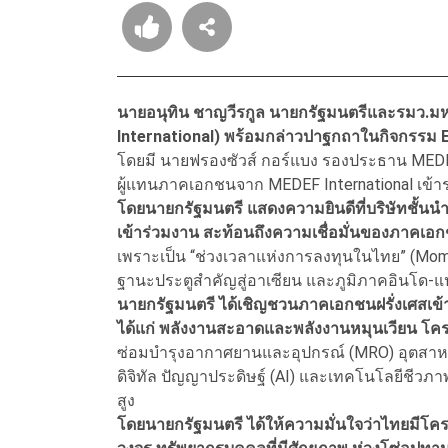
นายอนุทิน ชาญวีรกูล นายกรัฐมนตรีและรมว.ม
International) พร้อมกล่าวปาฐกถาในกิจกรรม E
โดยมี นายฟรองซัวส์ กอร์แบง รองประธาน MEDEF
ผู้แทนภาคเอกชนจาก MEDEF International เข้าร่
โดยนายกรัฐมนตรี แสดงความยินดีที่บริษัทชั้น
เข้าร่วมงาน สะท้อนถึงความเชื่อมั่นของภาคเอกช
เพราะเป็น “ช่วงเวลาแห่งการลงทุนในไทย” (Mome
ฐานะประตูสำคัญสู่อาเซียน และภูมิภาคอินโด-แ
นายกรัฐมนตรี ได้เชิญชวนภาคเอกชนฝรั่งเศสเ
ได้แก่ พลังงานสะอาดและพลังงานหมุนเวียน โค
ซ่อมบำรุงอากาศยานและอุปกรณ์ (MRO) อุตสา
ดิจิทัล ปัญญาประดิษฐ์ (AI) และเทคโนโลยีชีวภ
สูง
โดยนายกรัฐมนตรี ได้ให้ความมั่นใจว่าไทยมีโคร