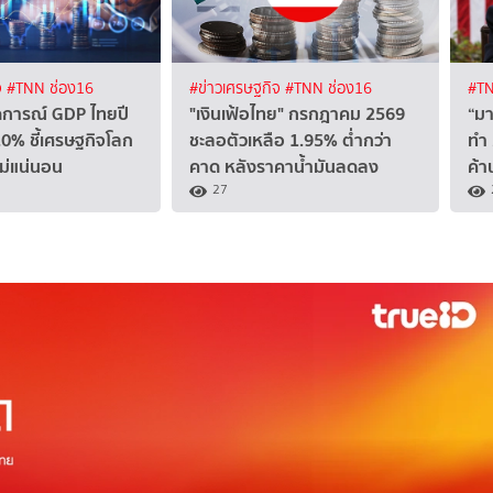
จ
#TNN ช่อง16
#ข่าวเศรษฐกิจ
#TNN ช่อง16
#TN
การณ์ GDP ไทยปี
"เงินเฟ้อไทย" กรกฎาคม 2569
“มา
.0% ชี้เศรษฐกิจโลก
ชะลอตัวเหลือ 1.95% ต่ำกว่า
ทำ 
ม่แน่นอน
คาด หลังราคาน้ำมันลดลง
ค้า
27