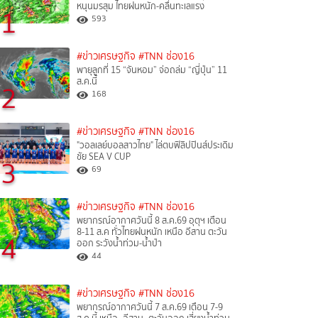
หนุนมรสุม ไทยฝนหนัก-คลื่นทะเลแรง
1
593
#ข่าวเศรษฐกิจ
#TNN ช่อง16
พายุลูกที่ 15 “จันหอม” จ่อถล่ม “ญี่ปุ่น” 11
ส.ค.นี้
2
168
#ข่าวเศรษฐกิจ
#TNN ช่อง16
"วอลเลย์บอลสาวไทย" ไล่ตบฟิลิปปินส์ประเดิม
ชัย SEA V CUP
3
69
#ข่าวเศรษฐกิจ
#TNN ช่อง16
พยากรณ์อากาศวันนี้ 8 ส.ค.69 อุตุฯ เตือน
8-11 ส.ค ทั่วไทยฝนหนัก เหนือ อีสาน ตะวัน
4
ออก ระวังน้ำท่วม-น้ำป่า
44
#ข่าวเศรษฐกิจ
#TNN ช่อง16
พยากรณ์อากาศวันนี้ 7 ส.ค.69 เตือน 7-9