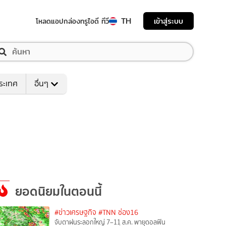
TH
เข้าสู่ระบบ
โหลดแอป
กล่องทรูไอดี ทีวี
ระเทศ
อื่นๆ
ยอดนิยมในตอนนี้
#ข่าวเศรษฐกิจ
#TNN ช่อง16
จับตาฝนระลอกใหญ่ 7–11 ส.ค. พายุดอลฟิน