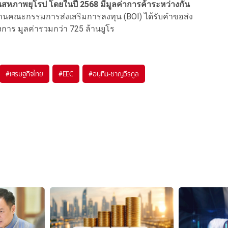
ทยในสหภาพยุโรป โดยในปี 2568 มีมูลค่าการค้าระหว่างกัน
านคณะกรรมการส่งเสริมการลงทุน (BOI) ได้รับคำขอส่ง
งการ มูลค่ารวมกว่า 725 ล้านยูโร
#
เศรษฐกิจไทย
#
EEC
#
อนุทิน-ชาญวีรกูล