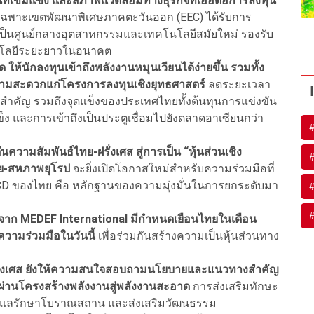
ที่เข้มแข็ง และสภาพแวดล้อมทางธุรกิจที่เอื้อต่อการลงทุน
ดยเฉพาะเขตพัฒนาพิเศษภาคตะวันออก (EEC) ได้รับการ
ตเป็นศูนย์กลางอุตสาหกรรมและเทคโนโลยีสมัยใหม่ รองรับ
โนโลยีระยะยาวในอนาคต
ให้นักลงทุนเข้าถึงพลังงานหมุนเวียนได้ง่ายขึ้น รวมทั้ง
วามสะดวกแก่โครงการลงทุนเชิงยุทธศาสตร์
ลดระยะเวลา
ยสำคัญ รวมถึงจุดแข็งของประเทศไทยทั้งต้นทุนการแข่งขัน
มแข็ง และการเข้าถึงเป็นประตูเชื่อมไปยังตลาดอาเซียนกว่า
ความสัมพันธ์ไทย-ฝรั่งเศส สู่การเป็น “หุ้นส่วนเชิง
ทย-สหภาพยุโรป
จะยิ่งเปิดโอกาสใหม่สำหรับความร่วมมือที่
OECD ของไทย คือ หลักฐานของความมุ่งมั่นในการยกระดับมา
นจาก MEDEF International มีกำหนดเยือนไทยในเดือน
ความร่วมมือในวันนี้
เพื่อร่วมกันสร้างความเป็นหุ้นส่วนทาง
งฝรั่งเศส ยังให้ความสนใจสอบถามนโยบายและแนวทางสำคัญ
ผ่านโครงสร้างพลังงานสู่พลังงานสะอาด
การส่งเสริมทักษะ
รดูแลรักษาโบราณสถาน และส่งเสริมวัฒนธรรม