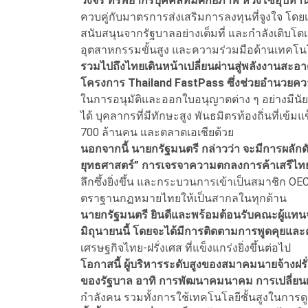
วงจร ทรัพยากรบุคคลที่มีศักยภาพ ห่วงโซ่อุปทาน
ควบคู่กับมาตรการส่งเสริมการลงทุนที่จูงใจ โ
สนับสนุนจากรัฐบาลอย่างเต็มที่ และกำลังเติบโ
อุตสาหกรรมขั้นสูง และความร่วมมือด้านเทค
รวมไปถึงไทยเดินหน้าเปลี่ยนผ่านสู่พลังงานสะอาด 
โครงการ Thailand FastPass ซึ่งช่วยอำนวยค
ในการอนุมัติและออกใบอนุญาตต่าง ๆ อย่างมีนั
ได้ บุคลากรที่มีทักษะสูง พันธมิตรท้องถิ่นที่เข้
700 ล้านคน และตลาดเอเชียด้วย
นอกจากนี้ นายกรัฐมนตรี กล่าวว่า จะมีการผลักดัน
ยุทธศาสตร์” การเจรจาความตกลงการค้าเสรีไ
ลึกซึ้งยิ่งขึ้น และกระบวนการเข้าเป็นสมาชิก 
ตราฐานกฏหมายไทยให้เป็นสากลในทุกด้าน
นายกรัฐมนตรี ยินดีและพร้อมต้อนรับคณะผู้แท
มิถุนายนนี้ โดยจะได้มีการติดตามการพูดคุยและ
เศรษฐกิจไทย-ฝรั่งเศส ที่แข็งแกร่งยิ่งขึ้นต่อไป
โอกาสนี้ ผู้บริหารระดับสูงของสมาคมนายจ้า
ของรัฐบาล อาทิ การพัฒนาคมนาคม การเปลี่ยน
กำลังคน รวมทั้งการใช้เทคโนโลยีชั้นสูงในกา