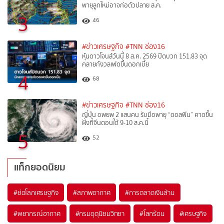
พายุลูกใหม่อาจก่อตัวปลาย ส.ค.
3
46
#ข่าวเศรษฐกิจ
#TNN ช่อง16
หุ้นดาวโจนส์วันนี้ 8 ส.ค. 2569 ปิดบวก 151.83 จุด
คลายกังวลเฟดขึ้นดอกเบี้ย
4
68
#ข่าวเศรษฐกิจ
#TNN ช่อง16
ญี่ปุ่น อพยพ 2 แสนคน รับมือพายุ “ดอลฟิน” คาดขึ้น
ฝั่งที่จีนตอนใต้ 9-10 ส.ค.นี้
5
52
แท็กยอดนิยม
#
ย่อโลกเศรษฐกิจ
#
สภาพอากาศ
#
การตลาดเงินล้าน
#
พยากรณ์อากาศ
#
กรมอุตุนิยมวิทยา
#
โลกร้อน
#
เศรษฐกิจ