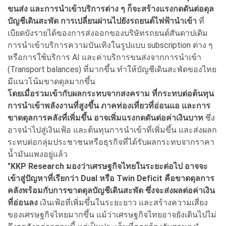
ขนส่ง และการนำเข้าบริการต่าง ๆ ก็จะสร้างแรงกดดันต่อดุล
บัญชีเดินสะพัด การเปลี่ยนผ่านไปยังรถยนต์ไฟฟ้านำเข้า
ที่
เบียดบังรายได้ของการส่งออกของบริษัทรถยนต์สันดาปเดิม
การนำเข้าบริการความบันเทิงในรูปแบบ subscription ต่าง ๆ
หรือการใช้บริการ AI และค่าบริการขนส่งจากการนำเข้า
(Transport balances) ที่มากขึ้น ทำให้บัญชีเดินสะพัดของไทย
มีแนวโน้มขาดดุลมากขึ้น
โดยเมื่อรวมเข้ากับผลกระทบจากสงคราม ที่กระทบต่อต้นทุน
การนำเข้าพลังงานที่สูงขึ้น ภาคท่องเที่ยวที่อ่อนแอ และการ
ขาดดุลการคลังที่เพิ่มขึ้น อาจเพิ่มแรงกดดันต่อค่าเงินบาท
ซึ่ง
อาจนำไปสู่เงินเฟ้อ และต้นทุนการนำเข้าที่เพิ่มขึ้น และส่งผลก
ระทบต่อกลุ่มประชาชนหรือธุรกิจที่ได้รับผลกระทบจากราคา
น้ำมันแพงอยู่แล้ว
"KKP Research มองว่าเศรษฐกิจไทยในระยะต่อไป อาจจะ
เข้าสู่ปัญหาที่เรียกว่า Dual หรือ Twin Deficit คือขาดดุลการ
คลังพร้อมกับการขาดดุลบัญชีเดินสะพัด ซึ่งจะส่งผลต่อค่าเงิน
ที่อ่อนลง
เงินเฟ้อที่เพิ่มขึ้นในระยะยาว และสร้างความเสี่ยง
ของเศรษฐกิจไทยมากขึ้น แม้ว่าเศรษฐกิจไทยอาจยังเดินไปไม่