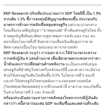
KKP Research ปรับเพิ่มประมาณการ GDP ไทยปีนี้ เป็น 1.9%
จากเดิม 1.3% ชี้การลงทุนมีสัญญาณชัดเจนขึ้น ประกอบกับ
มาตรการด้านการคลังเพื่อพยุงเศรษฐกิจ
แต่ระยะปานกลาง
ไทยเสี่ยงจะเผชิญปัญหา "ขาดดุลแฝด" ซ้ำเติมเศรษฐกิจไทย ทั้ง
ขาดดุลบัญชีเดินสะพัดควบคู่ขาดดุลการคลัง มอง กนง. คง
ดอกเบี้ยนโยบายทั้งปี จับตาความเสี่ยงเงินเฟ้อสูงกว่าคาด
ทิศทางดอกเบี้ยนโยบายของธนาคารกลางหลัก
KKP Research ระบุว่า การออก พ.ร.ก.ให้อำนาจกระทรวง
การคลังกู้เงิน 4 แสนล้านบาท เพื่อเยียวยาผลกระทบจากราคา
น้ำมันและการเปลี่ยนผ่านด้านพลังงาน
จะเป็นแรงสนับสนุน
เศรษฐกิจที่สำคัญในช่วงครึ่งหลังของปีนี้ และคาดว่าจะมีส่วน
ช่วยให้เศรษฐกิจเติบโตเพิ่มขึ้น 0.3% ในไตรมาสที่ 3 ของปี
และทำให้เศรษฐกิจไทยรอดพ้นภาวะถดถอยทางเทคนิค
(Technical Recession) จากที่ก่อนหน้านี้ คาดว่าอาจจะเกิดขึ้น
ในช่วงไตรมาสที่ 3 และ 4 ของปี
พร้อมประเมินสถานะทางการคลังของไทยจากกรณีกู้เงินดัง
กล่าวว่า หนี้สาธารณะต่อ GDP จะเพิ่มขึ้นแตะเพดานที่ระดับ