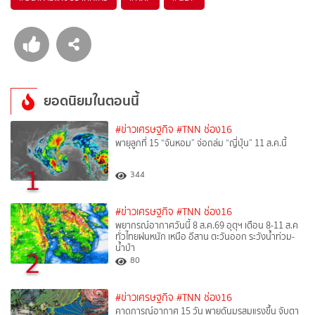
ยอดนิยมในตอนนี้
#ข่าวเศรษฐกิจ
#TNN ช่อง16
พายุลูกที่ 15 “จันหอม” จ่อถล่ม “ญี่ปุ่น” 11 ส.ค.นี้
1
344
#ข่าวเศรษฐกิจ
#TNN ช่อง16
พยากรณ์อากาศวันนี้ 8 ส.ค.69 อุตุฯ เตือน 8-11 ส.ค
ทั่วไทยฝนหนัก เหนือ อีสาน ตะวันออก ระวังน้ำท่วม-
น้ำป่า
2
80
#ข่าวเศรษฐกิจ
#TNN ช่อง16
คาดการณ์อากาศ 15 วัน พายุดันมรสุมแรงขึ้น จับตา