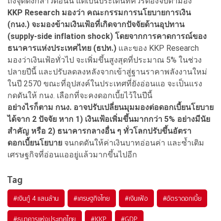
ถึงจุดดังกล่าวตอนนี้ แต่เป็นประเด็นที่ควรต้องจับตามอง"
KKP Research มองว่า คณะกรรมการนโยบายการเงิน
(กนง.) จะมองข้ามเงินเฟ้อที่เกิดจากปัจจัยด้านอุปทาน
(supply-side inflation shock) โดยจากการคาดการณ์ของ
ธนาคารแห่งประเทศไทย (ธปท.)
และของ KKP Research
มองว่าเงินเฟ้อทั่วไป จะเพิ่มขึ้นสูงสุดที่ประมาณ 5% ในช่วง
ปลายปีนี้ และปรับลดลงหลังจากเข้าสู่ฐานราคาพลังงานใหม่
ในปี 2570 ขณะที่อุปสงค์ในประเทศที่ยังอ่อนแอ จะเป็นแรง
กดดันให้ กนง. เลือกที่จะคงดอกเบี้ยไว้ในปีนี้
อย่างไรก็ตาม กนง. อาจปรับเปลี่ยนมุมมองต่อดอกเบี้ยนโยบาย
ได้จาก 2 ปัจจัย หาก 1) เงินเฟ้อเพิ่มขึ้นมากกว่า 5% อย่างมีนัย
สำคัญ หรือ 2) ธนาคารกลางอื่น ๆ ทั่วโลกปรับขึ้นอัตรา
ดอกเบี้ยนโยบาย
จนกดดันให้ค่าเงินบาทอ่อนค่า และซ้ำเติม
เศรษฐกิจที่อ่อนแออยู่แล้วมากขึ้นไปอีก
Tag
#
เงินกู้ 4 แสนล้าน
#
เศรษฐกิจไทย
#
เงินเฟ้อ
#
อัตราดอกเบี้ย
#
ธนาคารแห่งประเทศไทย
#
KKP
#
GDP