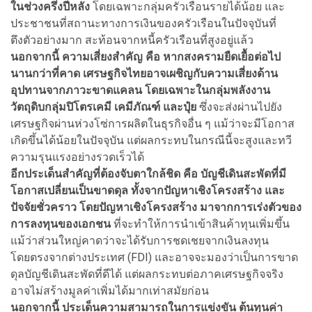
ในช่วงครึ่งปีหลัง
โดยเฉพาะกลุ่มครัวเรือนรายได้น้อย และ
ประชาชนที่สถานะทางการเงินของครัวเรือนในปัจจุบันที่
ตึงตัวอย่างมาก สะท้อนจากหนี้ครัวเรือนที่สูงอยู่แล้ว
นอกจากนี้ ความเสี่ยงสำคัญ คือ หากสงครามยืดเยื้อต่อไป
นานกว่าที่คาด เศรษฐกิจไทยอาจเผชิญกับความเสี่ยงด้าน
อุปทานจากภาวะขาดแคลน โดยเฉพาะในกลุ่มพลังงาน
วัตถุดิบกลุ่มปิโตรเคมี เคมีภัณฑ์ และปุ๋ย
ซึ่งจะส่งผ่านไปยัง
เศรษฐกิจผ่านห่วงโซ่การผลิตในธุรกิจอื่น ๆ แม้ว่าจะมีโอกาส
เกิดขึ้นได้น้อยในปัจจุบัน แต่ผลกระทบในกรณีนี้จะสูงและทวี
ความรุนแรงอย่างรวดเร็วได้
อีกประเด็นสำคัญที่ต้องจับตาใกล้ชิด คือ บัญชีเดินสะพัดที่มี
โอกาสเปลี่ยนเป็นขาดดุล ทั้งจากปัญหาเชิงโครงสร้าง และ
ปัจจัยชั่วคราว โดยปัญหาเชิงโครงสร้าง มาจากการเร่งตัวของ
การลงทุนของเอกชน
ที่จะทำให้การนำเข้าสินค้าทุนเพิ่มขึ้น
แม้ว่าส่วนใหญ่คาดว่าจะได้รับการชดเชยจากเงินลงทุน
โดยตรงจากต่างประเทศ (FDI) และอาจจะมองว่าเป็นการขาด
ดุลบัญชีเดินสะพัดที่ดีได้ แต่ผลกระทบต่อภาคเศรษฐกิจจริง
อาจไม่สร้างมูลค่าเพิ่มได้มากเท่าสมัยก่อน
นอกจากนี้ ประเด็นความสามารถในการแข่งขัน ต้นทุนค่า