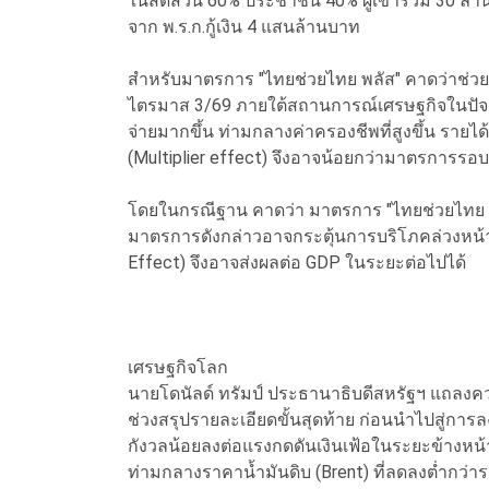
ในสัดส่วน 60% ประชาชน 40% ผู้เข้าร่วม 30 ล้
จาก พ.ร.ก.กู้เงิน 4 แสนล้านบาท
สำหรับมาตรการ "ไทยช่วยไทย พลัส" คาดว่าช่วยก
ไตรมาส 3/69 ภายใต้สถานการณ์เศรษฐกิจในปัจจ
จ่ายมากขึ้น ท่ามกลางค่าครองชีพที่สูงขึ้น รายได
(Multiplier effect) จึงอาจน้อยกว่ามาตรการรอ
โดยในกรณีฐาน คาดว่า มาตรการ "ไทยช่วยไทย พลั
มาตรการดังกล่าวอาจกระตุ้นการบริโภคล่วงหน้
Effect) จึงอาจส่งผลต่อ GDP ในระยะต่อไปได้
เศรษฐกิจโลก
นายโดนัลด์ ทรัมป์ ประธานาธิบดีสหรัฐฯ แถลงคว
ช่วงสรุปรายละเอียดขั้นสุดท้าย ก่อนนำไปสู่กา
กังวลน้อยลงต่อแรงกดดันเงินเฟ้อในระยะข้างห
ท่ามกลางราคาน้ำมันดิบ (Brent) ที่ลดลงต่ำกว่า