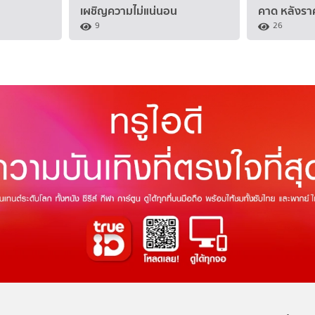
เผชิญความไม่แน่นอน
คาด หลังรา
9
26