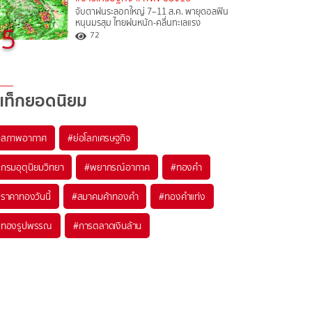
จับตาฝนระลอกใหญ่ 7–11 ส.ค. พายุดอลฟิน
หนุนมรสุม ไทยฝนหนัก-คลื่นทะเลแรง
5
72
แท็กยอดนิยม
#
สภาพอากาศ
#
ย่อโลกเศรษฐกิจ
#
กรมอุตุนิยมวิทยา
#
พยากรณ์อากาศ
#
ทองคำ
#
ราคาทองวันนี้
#
สมาคมค้าทองคำ
#
ทองคำแท่ง
#
ทองรูปพรรณ
#
การตลาดเงินล้าน