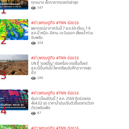
ทุกขนาด เช็กราคาทองแท่งล่าสุด
1
347
#ข่าวเศรษฐกิจ
#TNN ช่อง16
พยากรณ์อากาศวันนี้ 7 ส.ค.69 เตือน 7-9
ส.ค.นี้ เหนือ–อีสาน–ตะวันออก เสี่ยงน้ำท่วม
2
ฉับพลัน
104
#ข่าวเศรษฐกิจ
#TNN ช่อง16
UN ชี้ "เอลนีโญ" เร่งเครื่อง แรงขึ้นตั้งแต่
ส.ค.นี้เป็นต้นไป โลกเตรียมรับศึกอากาศสุด
3
ขั้ว!
180
#ข่าวเศรษฐกิจ
#TNN ช่อง16
หุ้นดาวโจนส์วันนี้ 7 ส.ค. 2569 ปิดร่วงแรง
464.02 จุด ราคาน้ำมันปรับตัวขึ้นตลาดวิตก
4
กังวลเงินเฟ้อ
87
#ข่าวเศรษฐกิจ
#TNN ช่อง16