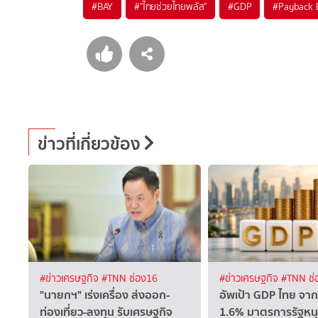
#
BAY
#
"ไทยช่วยไทยพลัส"
#
GDP
#
Payback E
ข่าวที่เกี่ยวข้อง
#ข่าวเศรษฐกิจ
#TNN ช่อง16
#ข่าวเศรษฐกิจ
#TNN ช่
"นายกฯ" เร่งเครื่อง ส่งออก-
อัพเป้า GDP ไทย จาก
ท่องเที่ยว-ลงทุน รับเศรษฐกิจ
1.6% มาตรการรัฐหนุ