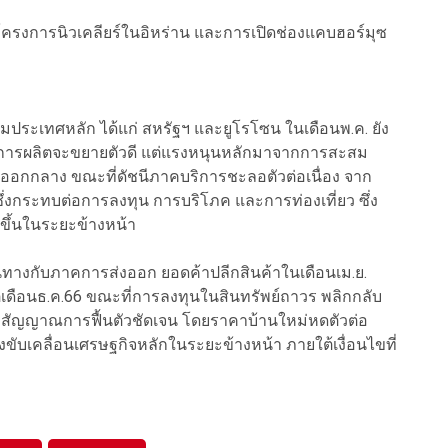
งโครงการนิวเคลียร์ในอิหร่าน และการเปิดช่องแคบฮอร์มุซ
่มประเทศหลัก ได้แก่ สหรัฐฯ และยูโรโซน ในเดือนพ.ค. ยัง
คการผลิตจะขยายตัวดี แต่แรงหนุนหลักมาจากการสะสม
ออกกลาง ขณะที่ดัชนีภาคบริการชะลอตัวต่อเนื่อง จาก
 ซึ่งกระทบต่อการลงทุน การบริโภค และการท่องเที่ยว ซึ่ง
ึ้นในระยะข้างหน้า
ทางกับภาคการส่งออก ยอดค้าปลีกสินค้าในเดือนเม.ย.
งแต่เดือนธ.ค.66 ขณะที่การลงทุนในสินทรัพย์ถาวร พลิกกลับ
่มีสัญญาณการฟื้นตัวชัดเจน โดยราคาบ้านใหม่หดตัวต่อ
นแรงขับเคลื่อนเศรษฐกิจหลักในระยะข้างหน้า ภายใต้เงื่อนไขที่