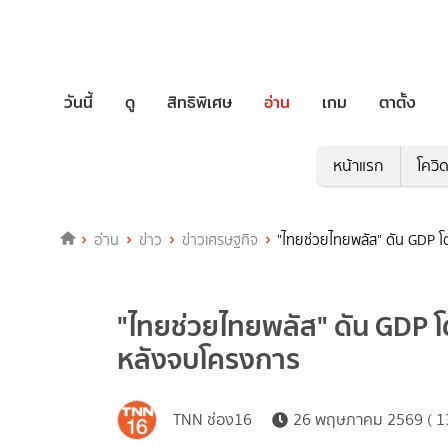
วันนี้
ดู
สิทธิพิเศษ
อ่าน
เกม
ตาตั้ง
หน้าแรก
โควิ
อ่าน
ข่าว
ข่าวเศรษฐกิจ
"ไทยช่วยไทยพลัส" ดัน GDP โ
"ไทยช่วยไทยพลัส" ดัน GDP โ
หลังจบโครงการ
TNN ช่อง16
26 พฤษภาคม 2569 ( 13