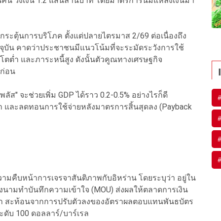
านคน วงเงิน 1.2 แสนล้านบาท โดยมาตรการนี้มีแหล่งเงินมา
ระตุ้นการบริโภค ตั้งแต่ปลายไตรมาส 2/69 ต่อเนื่องถึง
ุบัน คาดว่าประชาชนมีแนวโน้มที่จะระมัดระวังการใช้
้โตต่ำ และภาระหนี้สูง ดังนั้นตัวคูณทางเศรษฐกิจ
บก่อน
ส" จะช่วยเพิ่ม GDP ได้ราว 0.2-0.5% อย่างไรก็ดี
า และลดทอนการใช้จ่ายหลังมาตรการสิ้นสุดลง (Payback
ามคืบหน้าการเจรจาสันติภาพกับอิหร่าน โดยระบุว่า อยู่ใน
รลงนามทำบันทึกความเข้าใจ (MOU) ส่งผลให้ตลาดการเงิน
น้า สะท้อนจากการปรับตัวลงของอัตราผลตอบแทนพันธบัตร
ระดับ 100 ดอลลาร์/บาร์เรล