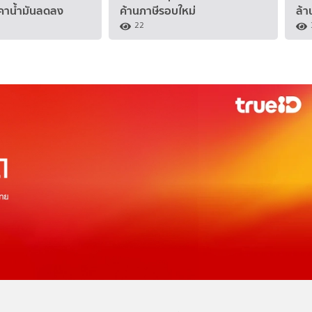
คาน้ำมันลดลง
ค้านภาษีรอบใหม่
ล้า
22