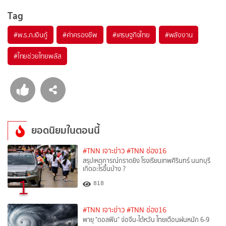
Tag
#
พ.ร.ก.เงินกู้
#
ค่าครองชีพ
#
เศรษฐกิจไทย
#
พลังงาน
#
ไทยช่วยไทยพลัส
ยอดนิยมในตอนนี้
#TNN เจาะข่าว
#TNN ช่อง16
สรุปเหตุการณ์กราดยิง โรงเรียนเทพศิรินทร์ นนทบุรี
เกิดอะไรขึ้นบ้าง ?
1
818
#TNN เจาะข่าว
#TNN ช่อง16
พายุ "ดอลฟิน" จ่อจีน-ไต้หวัน ไทยเตือนฝนหนัก 6-9