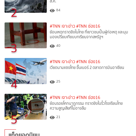
ส.ค.
2
84
#TNN เจาะข่าว
#TNN ช่อง16
ย้อนเหตุกราดยิงในไทย ที่เยาวชนเป็นผู้ก่อเหตุ และมุม
มองเปรียบเทียบบทเรียนจากสหรัฐฯ
3
40
#TNN เจาะข่าว
#TNN ช่อง16
เวียดนามแซงไทย ขึ้นเบอร์ 2 ตลาดการบินอาเซียน
4
25
#TNN เจาะข่าว
#TNN ช่อง16
ย้อนรอยโศกนาฏกรรม กราดยิงในรั้วโรงเรียนไทย
ความสูญเสียที่ไม่อาจลืม
5
21
แท็กยอดนิยม