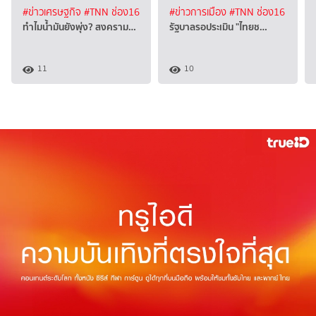
#ข่าวเศรษฐกิจ
#TNN ช่อง16
#ข่าวการเมือง
#TNN ช่อง16
ทำไมน้ำมันยังพุ่ง? สงคราม…
รัฐบาลรอประเมิน "ไทยช…
11
10