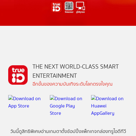
THE NEXT WORLD-CLASS SMART
ENTERTAINMENT
อีกขั้นของความบันเทิงระดับโลกตรงใจคุณ
วันนี้
ดู
สิทธิพิเศษ
อ่าน
เกม
ตาตั้ง
ช้อปปิ้ง
แพ็กเกจ
กล่องทรูไอดีทีวี