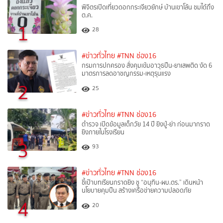
พิจิตรเปิดเที่ยวดอกกระเจียวยักษ์ บ้านเขาโล้น ชมได้ถึง
ต.ค.
1
28
#ข่าวทั่วไทย
#TNN ช่อง16
กรมการปกครอง สั่งคุมเข้มอาวุธปืน-ยาเสพติด งัด 6
มาตรการลดอาชญกรรม-เหตุรุนแรง
2
25
#ข่าวทั่วไทย
#TNN ช่อง16
ตำรวจ เปิดข้อมูลเด็กวัย 14 ปี ยิงปู่-ย่า ก่อนมากราด
ยิงภายในโรงเรียน
3
93
#ข่าวทั่วไทย
#TNN ช่อง16
ชี้เป้าบทเรียนกราดยิง ชู “อนุทิน-ผบ.ตร.” เดินหน้า
นโยบายคุมปืน สร้างเครือข่ายความปลอดภัย
4
20