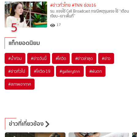
#ข่าวทั่วไทย
#TNN ช่อง16
รบ. แจงใช้ Cell Broadcast กรณีเหตุรุนแรง ใช้ “เตือน
เงียบ–เจาะพื้นที่”
5
17
แท็กยอดนิยม
#
น้ำท่วม
#
ข่าววันนี้
#
โควิด
#
ข่าวล่าสุด
#
ข่าว
#
ข่าวทั่วไป
#
โควิด-19
#
gallerytnn
#
ฝนตก
#
สภาพอากาศ
ข่าวที่เกี่ยวข้อง