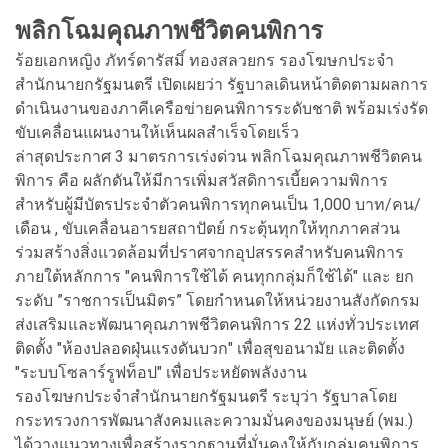
พลิกโฉมคุณภาพชีวิตคนพิการ
ร้อยเอกหญิง ภัทร์ดารัสมิ์ ทองสลวยกร รองโฆษกประจำ
สำนักนายกรัฐมนตรี เปิดเผยว่า รัฐบาลเดินหน้าติดตามผลการ
ดำเนินงานของภาคีเครือข่ายคนพิการระดับชาติ พร้อมเร่งรัด
ขับเคลื่อนแผนงานให้เห็นผลสำเร็จโดยเร็ว
ล่าสุดประกาศ 3 มาตรการเร่งด่วน พลิกโฉมคุณภาพชีวิตคน
พิการ คือ ผลักดันให้มีการเพิ่มสวัสดิการเบี้ยความพิการ
สำหรับผู้มีบัตรประจำตัวคนพิการทุกคนเป็น 1,000 บาท/คน/
เดือน , ขับเคลื่อนอารยสถาปัตย์ กระตุ้นทุกให้ทุกภาคส่วน
ร่วมสร้างสิ่งแวดล้อมที่ปราศจากอุปสรรคสำหรับคนพิการ
ภายใต้หลักการ "คนพิการใช้ได้ คนทุกกลุ่มก็ใช้ได้" และ ยก
ระดับ ”ราชการเป็นมิตร” โดยกำหนดให้หน่วยงานสังกัดกรม
ส่งเสริมและพัฒนาคุณภาพชีวิตคนพิการ 22 แห่งทั่วประเทศ
ติดตั้ง "ห้องปลอดฝุ่นแรงดันบวก" เพื่อสุขอนามัย และติดตั้ง
"ระบบโซลาร์รูฟท็อป" เพื่อประหยัดพลังงาน
รองโฆษกประจำสำนักนายกรัฐมนตรี ระบุว่า รัฐบาลโดย
กระทรวงการพัฒนาสังคมและความมั่นคงของมนุษย์ (พม.)
ได้วางแนวทางเพื่อสร้างรากฐานที่มั่นคงให้กับกลุ่มคนพิการ