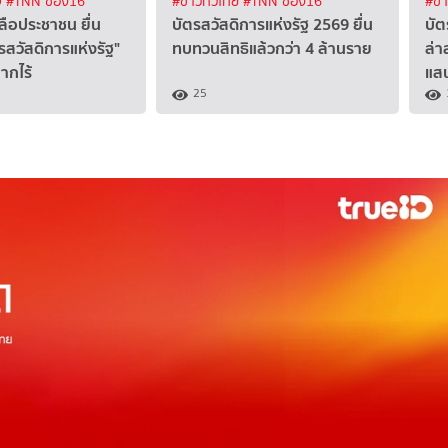
จ
#TNN ช่อง16
#ข่าวทั่วไทย
#TNN ช่อง16
#ข่
หลือประชาชน ยื่น
บัตรสวัสดิการแห่งรัฐ 2569 ยื่น
บัต
สวัสดิการแห่งรัฐ"
ทบทวนสิทธิแล้วกว่า 4 ล้านราย
ล่า
ยากไร้
แส
25