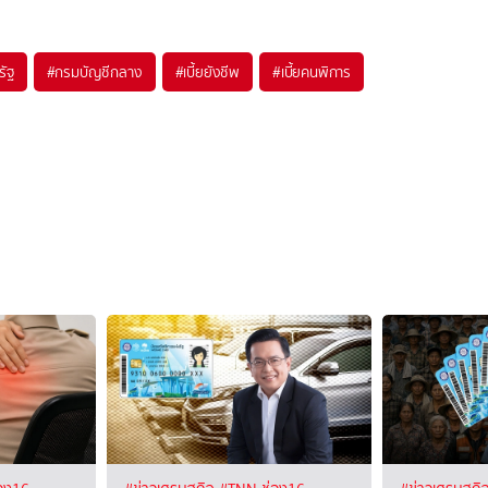
รัฐ
#
กรมบัญชีกลาง
#
เบี้ยยังชีพ
#
เบี้ยคนพิการ