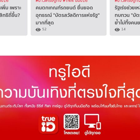
อง16
#ข่าวเศรษฐกิจ
#TNN ช่อง16
#ข่าวเศรษฐกิ
พิ่ม เพราะ
คนตกเกณฑ์รถยนต์ ยื่นยอด
รัฐเร่งช่วยเ
ทธิถี่ขึ้น?
อุทธรณ์ "บัตรสวัสดิการแห่งรัฐ"
ทบทวน "บัตร
มากที่สุด
ย้ำไม่ทิ้งคน
52
14