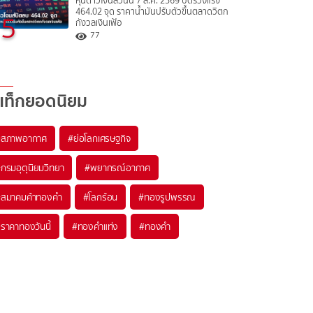
หุ้นดาวโจนส์วันนี้ 7 ส.ค. 2569 ปิดร่วงแรง
464.02 จุด ราคาน้ำมันปรับตัวขึ้นตลาดวิตก
5
กังวลเงินเฟ้อ
77
แท็กยอดนิยม
#
สภาพอากาศ
#
ย่อโลกเศรษฐกิจ
#
กรมอุตุนิยมวิทยา
#
พยากรณ์อากาศ
#
สมาคมค้าทองคำ
#
โลกร้อน
#
ทองรูปพรรณ
#
ราคาทองวันนี้
#
ทองคำแท่ง
#
ทองคำ