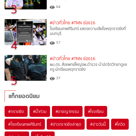
3
64
#ข่าวทั่วไทย
#TNN ช่อง16
โรงเรียนเทพศิรินทร์ แสดงความเสียใจเหตุกราดยิงที่
นนทบุรี
4
57
#ข่าวทั่วไทย
#TNN ช่อง16
ผบ.ตร. สั่งแพทย์ใหญ่รพ.ตำรวจ นำนักจิตวิทยาดูแล
ครู-นักเรียนเหตุกราดยิง
5
37
แท็กยอดนิยม
#
กราดยิง
#
น้ำท่วม
#
อาชญากรรม
#
โรงเรียน
#
โรงเรียนเทพศิรินทร์
#
ข่าวกราดยิงล่าสุด
#
ข่าววันนี้
#
โควิด