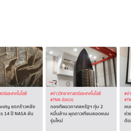
ตร์และเทคโนโลยี
#ข่าววิทยาศาสตร์และเทคโนโลยี
#ข่
#TNN ช่อง16
#TN
osity แตกร้าวหลัง
กองทัพอวกาศสหรัฐฯ ทุ่ม 2
คนท
ร 14 ปี NASA ยัน
หมื่นล้าน ผุดดาวเทียมสอดแนม
ช่ว
รุ่นใหม่
ตัด