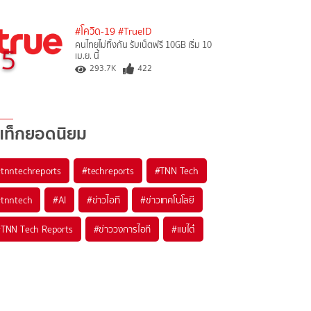
#โควิด-19
#TrueID
คนไทยไม่ทิ้งกัน รับเน็ตฟรี 10GB เริ่ม 10
5
เม.ย. นี้
293.7K
422
แท็กยอดนิยม
#
tnntechreports
#
techreports
#
TNN Tech
#
tnntech
#
AI
#
ข่าวไอที
#
ข่าวเทคโนโลยี
#
TNN Tech Reports
#
ข่าววงการไอที
#
แบไต๋