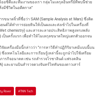
วริออซิตีและทีมงานของเรา กลุ่มโมเลกุลอินทรีย์ที่พบนี้ช่วย
ิ่งมีชีวิตในอดีตกาล"
การขนาดจิ๋วที่ชื่อว่า SAM (Sample Analysis at Mars) ซึ่งติด
นต์ได้ทำการย่อยหินให้เป็นผงและส่งเข้าไปในเครื่องที่
 (Wet chemistry) และสารละลายประสิทธิภาพสูงทรงพลัง
 เป็นครั้งแรก เพื่อทำให้โมเลกุลขนาดใหญ่แตกตัวออกจน
จัยเครื่องมือนี้กล่าวว่า "การหาวิธีทำปฏิกิริยาเคมีแบบนี้บน
 ซึ่งเทคโนโลยีและการเรียนรู้เหล่านี้จะถูกนำไปใช้เตรียม
ในภารกิจอนาคต เช่น รถสำรวจโรซาลินด์ แฟรงคลิน
ESA) และยานบินสำรวจดวงจันทร์ไททันของดาวเสาร์
ity Rover
#
TNN Tech