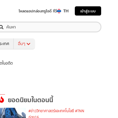
TH
เข้าสู่ระบบ
โหลดแอป
กล่องทรูไอดี ทีวี
ระเทศ
อื่นๆ
ิตในอดีต
ยอดนิยมในตอนนี้
#ข่าววิทยาศาสตร์และเทคโนโลยี
#TNN
ช่อง16