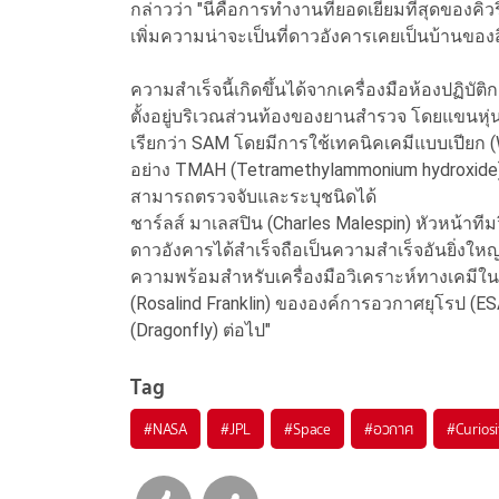
กล่าวว่า "นี่คือการทำงานที่ยอดเยี่ยมที่สุดของคิ
เพิ่มความน่าจะเป็นที่ดาวอังคารเคยเป็นบ้านของส
ความสำเร็จนี้เกิดขึ้นได้จากเครื่องมือห้องปฏิบัติ
ตั้งอยู่บริเวณส่วนท้องของยานสำรวจ โดยแขนหุ่นย
เรียกว่า SAM โดยมีการใช้เทคนิคเคมีแบบเปียก
อย่าง TMAH (Tetramethylammonium hydroxide)
สามารถตรวจจับและระบุชนิดได้
ชาร์ลส์ มาเลสปิน (Charles Malespin) หัวหน้าทีมวิ
ดาวอังคารได้สำเร็จถือเป็นความสำเร็จอันยิ่งใหญ่
ความพร้อมสำหรับเครื่องมือวิเคราะห์ทางเคมี
(Rosalind Franklin) ขององค์การอวกาศยุโรป (
(Dragonfly) ต่อไป"
Tag
#
NASA
#
JPL
#
Space
#
อวกาศ
#
Curios