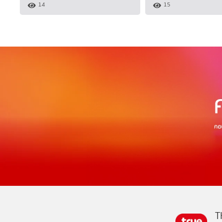
14
15
T