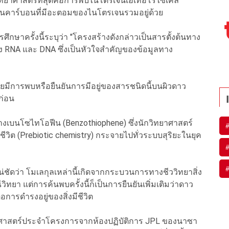
วิทยาศาสตร์ที่สุดคือการพบไนโตรเจนเฮเทอโรไซเคิล
หวนคาร์บอนที่มีอะตอมของไนโตรเจนรวมอยู่ด้วย
รศึกษาครั้งนี้ระบุว่า "โครงสร้างดังกล่าวเป็นสารตั้งต้นทาง
ง RNA และ DNA ซึ่งเป็นหัวใจสำคัญของข้อมูลทาง
เคยมีการพบหรือยืนยันการมีอยู่ของสารชนิดนี้บนผิวดาว
ก่อน
งเบนโซไทโอฟีน (Benzothiophene) ซึ่งนักวิทยาศาสตร์
งมีชีวิต (Prebiotic chemistry) กระจายไปทั่วระบบสุริยะในยุค
แน่ชัดว่า โมเลกุลเหล่านี้เกิดจากกระบวนการทางชีววิทยาสิ่ง
ทยา แต่การค้นพบครั้งนี้ก็เป็นการยืนยันเพิ่มเติมว่าดาว
ารดำรงอยู่ของสิ่งมีชีวิต
าศาสตร์ประจำโครงการจากห้องปฏิบัติการ JPL ของนาซา