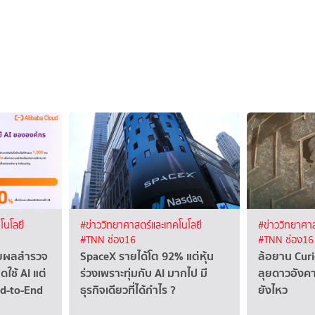
โนโลยี
#ข่าววิทยาศาสตร์และเทคโนโลยี
#ข่าววิทยาศาส
#TNN ช่อง16
#TNN ช่อง16
ผยผลสำรวจ
SpaceX รายได้โต 92% แต่หุ้น
ล้อยาน Curi
ดใช้ AI แต่
ร่วงเพราะทุ่มกับ AI มากไป มี
ลุยดาวอังคา
nd-to-End
ธุรกิจเดียวที่ได้กำไร ?
ยังไหว