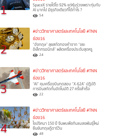
1
SpaceX รายได้โต 92% แต่หุ้นร่วงเพราะทุ่มกับ
AI มากไป มีธุรกิจเดียวที่ได้กำไร ?
54
#ข่าววิทยาศาสตร์และเทคโนโลยี
#TNN
ช่อง16
2
“อังกฤษ” ลุยสกัดทองคำจาก “ขยะ
อิเล็กทรอนิกส์” ผลิตเครื่องประดับสุดหรู
24
#ข่าววิทยาศาสตร์และเทคโนโลยี
#TNN
ช่อง16
3
“AI” คุมเครื่องบินทดสอบ “X-62A” ปฏิบัติ
การบินสกัดกั้นอัตโนมัติ 27 ครั้งสำเร็จ
22
#ข่าววิทยาศาสตร์และเทคโนโลยี
#TNN
ช่อง16
4
ไขปริศนา 150 ปี จีนพบพืชกินแมลงพันธุ์ใหม่
ยืนยันทฤษฎีดาร์วิน
48