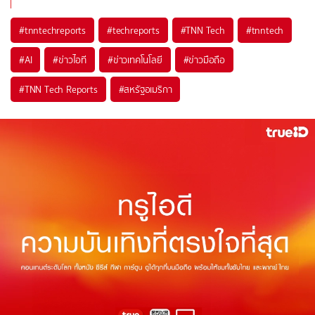
#
tnntechreports
#
techreports
#
TNN Tech
#
tnntech
#
AI
#
ข่าวไอที
#
ข่าวเทคโนโลยี
#
ข่าวมือถือ
#
TNN Tech Reports
#
สหรัฐอเมริกา