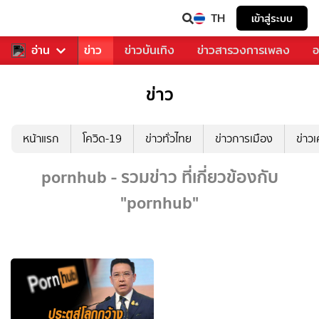
TH
เข้าสู่ระบบ
บคุณ
อ่าน
กีฬา
ข่าว
ข่าวบันเทิง
ข่าวสารวงการเพลง
อ
ข่าว
หน้าแรก
โควิด-19
ข่าวทั่วไทย
ข่าวการเมือง
ข่าว
pornhub - รวมข่าว ที่เกี่ยวข้องกับ
"pornhub"