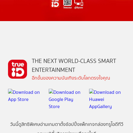
THE NEXT WORLD-CLASS SMART
ENTERTAINMENT
อีกขั้นของความบันเทิงระดับโลกตรงใจคุณ
วันนี้
ดู
สิทธิพิเศษ
อ่าน
เกม
ตาตั้ง
ช้อปปิ้ง
แพ็กเกจ
กล่องทรูไอดีทีวี